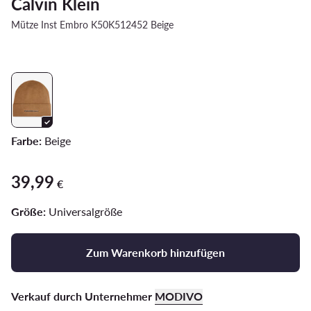
Calvin Klein
Mütze Inst Embro K50K512452 Beige
Farbe:
Beige
39,99
39,99 €
€
Größe:
Universalgröße
Zum Warenkorb hinzufügen
Verkauf durch Unternehmer
MODIVO