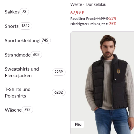
Weste · Dunkelblau
Sakkos
Anzahl der Produkte:
72
Aktueller Preis
67,99
€
Regulärer Preis
144,99 €
-53%
Niedrigster Preis
90,99 €
-25%
Shorts
Anzahl der Produkte:
1842
Sportbekleidung
Anzahl der Produkte:
745
Strandmode
Anzahl der Produkte:
603
Sweatshirts und
Anzahl der Produkte:
2239
Fleecejacken
T-Shirts und
Anzahl der Produkte:
6282
Poloshirts
Wäsche
Anzahl der Produkte:
792
Neu