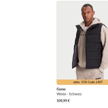
extra -15% Code: LAST
Guess
Weste · Schwarz
109,99
€