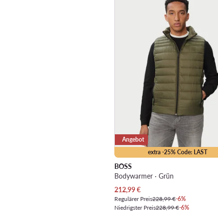
Angebot
extra -25% Code: LAST
BOSS
Bodywarmer · Grün
Aktueller Preis
212,99
€
Regulärer Preis
228,99 €
-6%
Niedrigster Preis
228,99 €
-6%