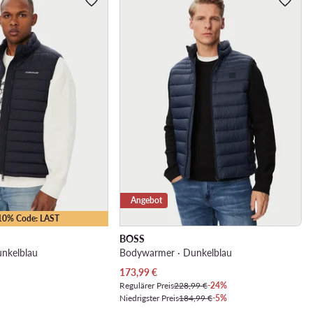
Angebot
-10% Code: LAST
BOSS
nkelblau
Bodywarmer · Dunkelblau
Aktueller Preis
173,99
€
Regulärer Preis
228,99 €
-24%
Niedrigster Preis
184,99 €
-5%