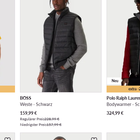
Neu
extra 
BOSS
Polo Ralph Laure
Weste · Schwarz
Bodywarmer · S
Aktueller Preis
159,99
€
324,99
€
Regulärer Preis
228,99 €
Niedrigster Preis
157,99 €