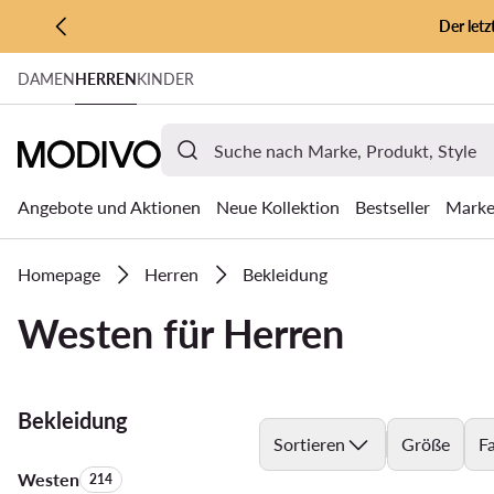
Der let
ZUM HAUPTINHALT SPRINGEN
DAMEN
HERREN
KINDER
ZUR SUCHE
Angebote und Aktionen
Neue Kollektion
Bestseller
Mark
Homepage
Herren
Bekleidung
Westen für Herren
Bekleidung
Sortieren
Größe
F
Westen
Anzahl der Produkte:
214