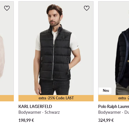
Neu
extra -25% Code: LAST
extra 
KARL LAGERFELD
Polo Ralph Laure
Bodywarmer · Schwarz
Bodywarmer · Du
198,99
€
324,99
€