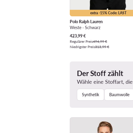
extra -15% Code: LAST
Polo Ralph Lauren
Weste · Schwarz
Aktueller Preis
423,99
€
Regulärer Preis
494,99 €
Niedrigster Preis
313,99 €
Der Stoff zählt
Wähle eine Stoffart, die
Synthetik
Baumwolle