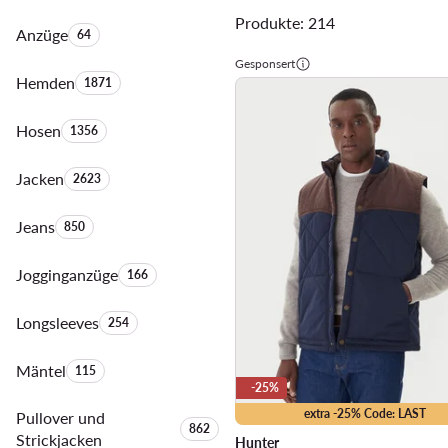
Produkte: 214
Anzüge
Anzahl der Produkte:
64
Gesponsert
Hemden
Anzahl der Produkte:
1871
Hosen
Anzahl der Produkte:
1356
Jacken
Anzahl der Produkte:
2623
Jeans
Anzahl der Produkte:
850
Jogginganzüge
Anzahl der Produkte:
166
Longsleeves
Anzahl der Produkte:
254
Mäntel
Anzahl der Produkte:
115
-25%
extra -25% Code: LAST
Pullover und
Anzahl der Produkte:
862
Strickjacken
Hunter