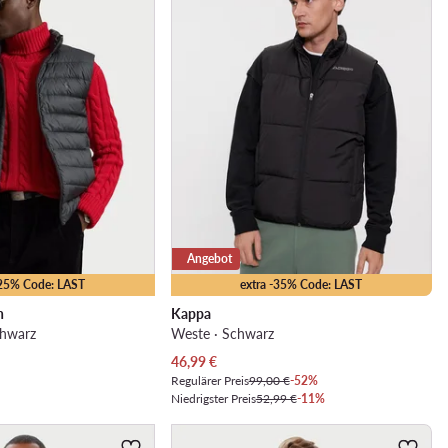
Angebot
-25% Code: LAST
extra -35% Code: LAST
n
Kappa
chwarz
Weste · Schwarz
Aktueller Preis
46,99
€
Regulärer Preis
99,00 €
-52%
Niedrigster Preis
52,99 €
-11%