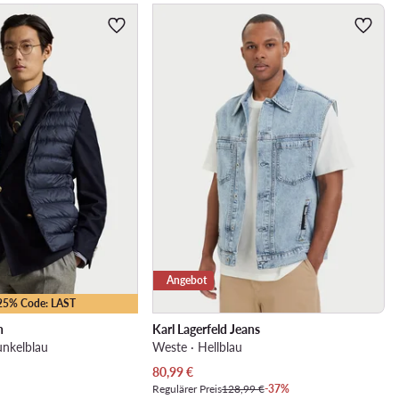
Angebot
-25% Code: LAST
n
Karl Lagerfeld Jeans
nkelblau
Weste · Hellblau
Aktueller Preis
80,99
€
Regulärer Preis
128,99 €
-37%