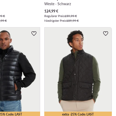
Weste · Schwarz
Aktueller Preis
124,99
€
99 €
Regulärer Preis
159,99 €
,99 €
Niedrigster Preis
109,99 €
-25% Code: LAST
extra -25% Code: LAST