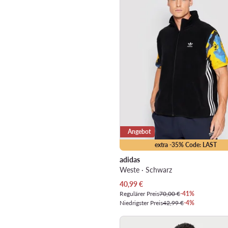
Angebot
extra -35% Code: LAST
adidas
Weste · Schwarz
Aktueller Preis
40,99
€
Regulärer Preis
70,00 €
-41%
Niedrigster Preis
42,99 €
-4%