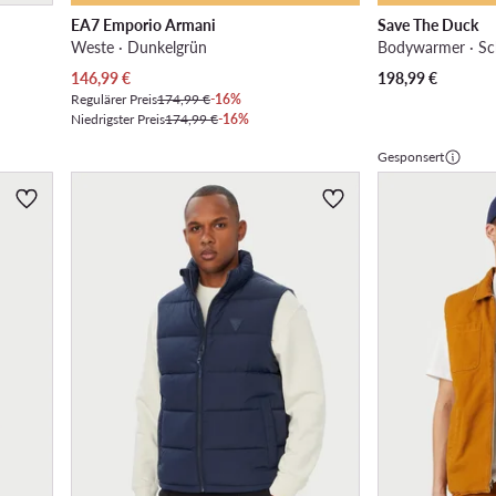
EA7 Emporio Armani
Save The Duck
Weste · Dunkelgrün
Bodywarmer · S
Aktueller Preis
146,99
€
198,99
€
Regulärer Preis
174,99 €
-16%
Niedrigster Preis
174,99 €
-16%
Gesponsert