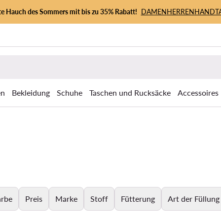
zte Hauch des Sommers mit bis zu 35% Rabatt!
DAMEN
HERREN
HANDT
en
Bekleidung
Schuhe
Taschen und Rucksäcke
Accessoires
arbe
Preis
Marke
Stoff
Fütterung
Art der Füllung