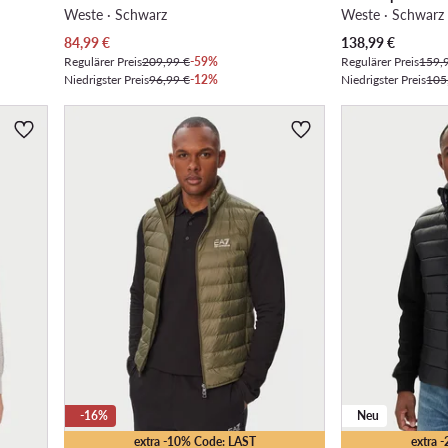
Weste · Schwarz
Weste · Schwarz
Aktueller Preis
Aktueller Preis
84,99
€
138,99
€
Regulärer Preis
209,99 €
-59%
Regulärer Preis
159,
Niedrigster Preis
96,99 €
-12%
Niedrigster Preis
105
-16%
Neu
extra -10% Code: LAST
extra 