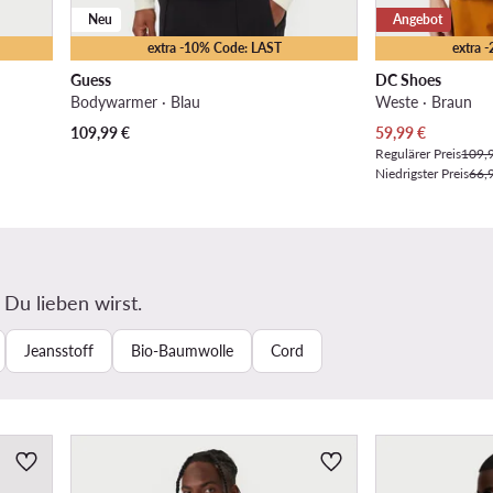
Neu
Angebot
extra -10% Code: LAST
extra 
Guess
DC Shoes
Bodywarmer · Blau
Weste · Braun
Aktueller Preis
109,99
€
59,99
€
Regulärer Preis
109,
Niedrigster Preis
66,
 Du lieben wirst.
Jeansstoff
Bio-Baumwolle
Cord