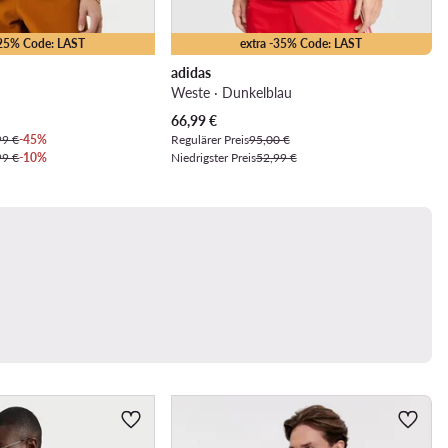
-25% Code: LAST
extra -35% Code: LAST
adidas
Weste · Dunkelblau
Aktueller Preis
66,99
€
99 €
-45%
Regulärer Preis
95,00 €
99 €
-10%
Niedrigster Preis
52,99 €