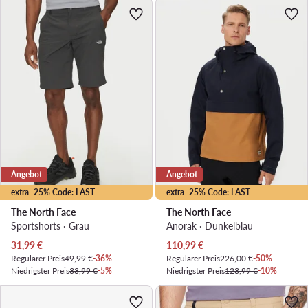
Angebot
Angebot
extra -25% Code: LAST
extra -25% Code: LAST
The North Face
The North Face
Sportshorts · Grau
Anorak · Dunkelblau
Aktueller Preis
Aktueller Preis
31,99
€
110,99
€
Regulärer Preis
49,99 €
-36%
Regulärer Preis
226,00 €
-50%
Niedrigster Preis
33,99 €
-5%
Niedrigster Preis
123,99 €
-10%