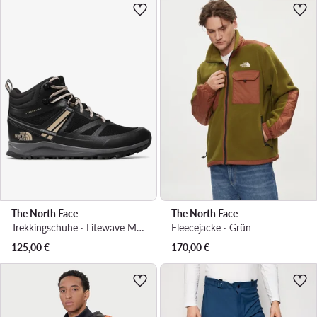
The North Face
The North Face
Trekkingschuhe · Litewave Mid Futurelight NF0A4PFE34G1 · Schwarz
Fleecejacke · Grün
125,00
€
170,00
€