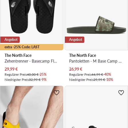
Angebot
Angebot
extra -25% Code: LAST
The North Face
The North Face
Zehentrenner · Basecamp Flpflp II NF0A47AAKY41 · Schwarz
Pantoletten · M Base Camp Slide Iii NF0A4T2RIYL1 · Grün
Aktueller Preis
Aktueller Preis
29,99
€
26,99
€
Regulärer Preis
40,00 €
-25%
Regulärer Preis
44,99 €
-40%
Niedrigster Preis
32,99 €
-9%
Niedrigster Preis
29,99 €
-10%