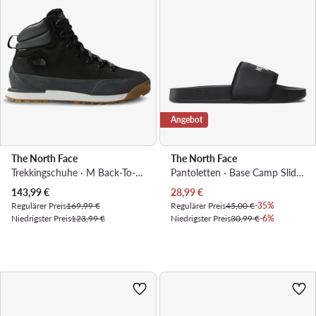
Angebot
The North Face
The North Face
Trekkingschuhe · M Back-To-Berkeley Iv Leather WpNF0A817QKT01 · Schwarz
Pantoletten · Base Camp Slide III NF0A4T2RKY41 · Schwarz
Aktueller Preis
Aktueller Preis
143,99
€
28,99
€
Regulärer Preis
169,99 €
Regulärer Preis
45,00 €
-35%
Niedrigster Preis
123,99 €
Niedrigster Preis
30,99 €
-6%