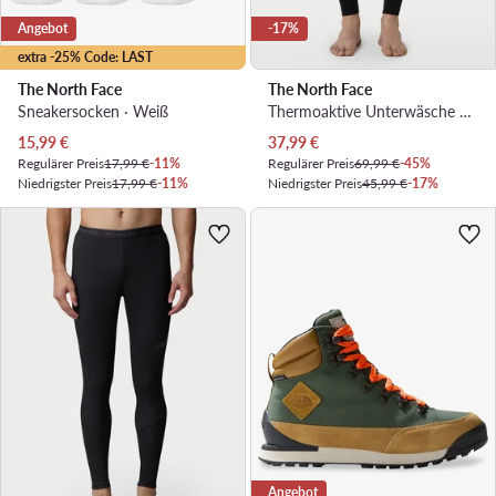
Angebot
-17%
extra -25% Code: LAST
The North Face
The North Face
Sneakersocken · Weiß
Thermoaktive Unterwäsche Unterteil · Schwarz
Aktueller Preis
Aktueller Preis
15,99
€
37,99
€
Regulärer Preis
17,99 €
-11%
Regulärer Preis
69,99 €
-45%
Niedrigster Preis
17,99 €
-11%
Niedrigster Preis
45,99 €
-17%
Angebot