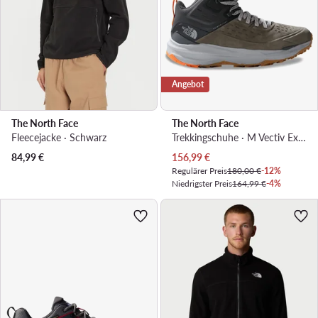
Angebot
The North Face
The North Face
Fleecejacke · Schwarz
Trekkingschuhe · M Vectiv Exploris 2 Mid Futurelight LthrNF0A7W4X79K1 · Khakifarben
Aktueller Preis
84,99
€
156,99
€
Regulärer Preis
180,00 €
-12%
Niedrigster Preis
164,99 €
-4%