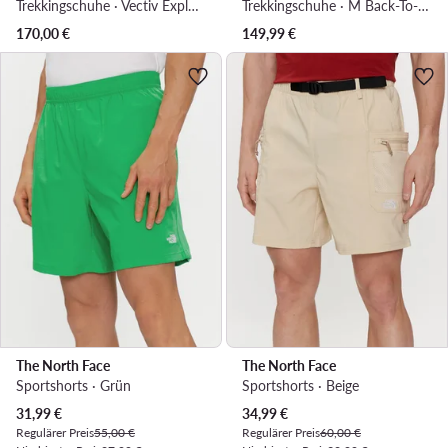
Trekkingschuhe · Vectiv Exploris 2 Mid NF0A7W6ANY71 · Schwarz
Trekkingschuhe · M Back-To-Berkeley Iv Textile Wp NF0A81778KO1 · Beige
170,00
€
149,99
€
The North Face
The North Face
Sportshorts · Grün
Sportshorts · Beige
Aktueller Preis
Aktueller Preis
31,99
€
34,99
€
Regulärer Preis
55,00 €
Regulärer Preis
60,00 €