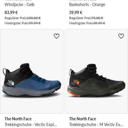
Windjacke · Gelb
Badeshorts · Orange
Aktueller Preis
Aktueller Preis
83,99
€
39,99
€
Regulärer Preis
150,00 €
Regulärer Preis
75,00 €
Niedrigster Preis
79,99 €
Niedrigster Preis
39,99 €
The North Face
The North Face
Trekkingschuhe · Vectiv Exploris 2 Mid NF0A7W6AMG71 · Blau
Trekkingschuhe · M Vectiv Exploris 2 Mid Futurelight NF0A7W6AIHI1 · Grün