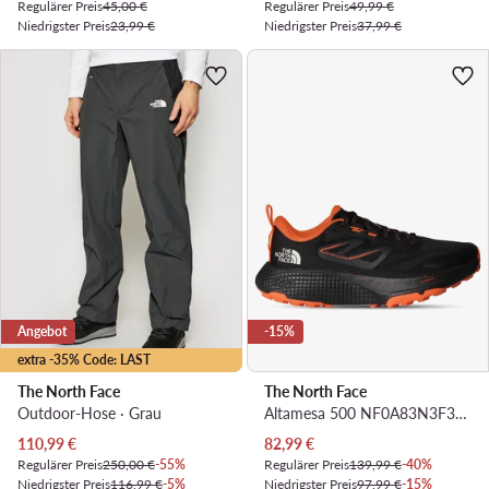
Regulärer Preis
45,00 €
Regulärer Preis
49,99 €
Niedrigster Preis
23,99 €
Niedrigster Preis
37,99 €
Angebot
-15%
extra -35% Code: LAST
The North Face
The North Face
Outdoor-Hose · Grau
Altamesa 500 NF0A83N3F381 · Laufschuhe
Aktueller Preis
Aktueller Preis
110,99
€
82,99
€
Regulärer Preis
250,00 €
-55%
Regulärer Preis
139,99 €
-40%
Niedrigster Preis
116,99 €
-5%
Niedrigster Preis
97,99 €
-15%