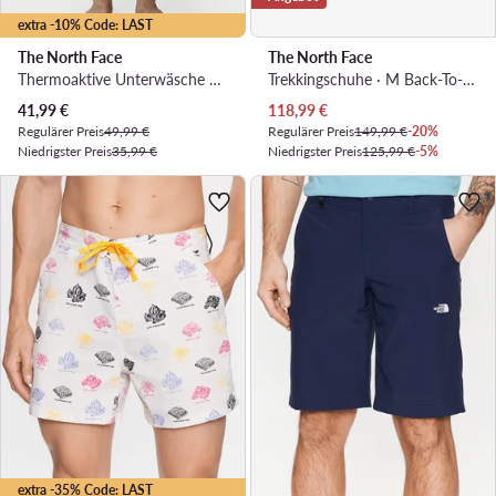
extra -10% Code: LAST
The North Face
The North Face
Thermoaktive Unterwäsche Unterteil · Schwarz
Trekkingschuhe · M Back-To-Berkeley Iv Textile Wp NF0A8177OIK1 · Grün
Aktueller Preis
Aktueller Preis
41,99
€
118,99
€
Regulärer Preis
49,99 €
Regulärer Preis
149,99 €
-20%
Niedrigster Preis
35,99 €
Niedrigster Preis
125,99 €
-5%
extra -35% Code: LAST