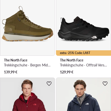
extra -25% Code: LAST
The North Face
The North Face
Trekkingschuhe · Bergen Mid Wp NF0A8D8WDUJ1 · Braun
Trekkingschuhe · Offtrail Versa NF0A8AEXKY41 · Schwarz
139,99
€
129,99
€