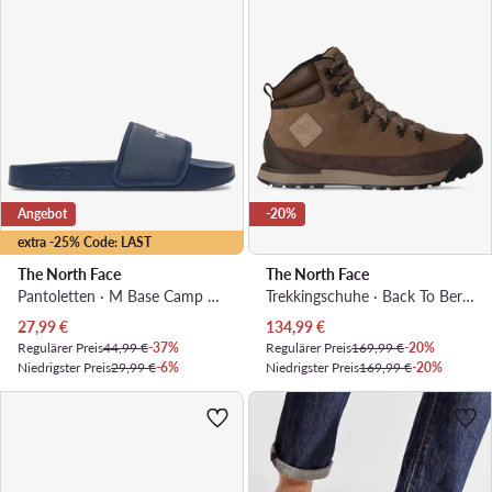
Angebot
-20%
extra -25% Code: LAST
The North Face
The North Face
Pantoletten · M Base Camp Slide Iii NF0A4T2RI851 · Dunkelblau
Trekkingschuhe · Back To Berkeley IV NF0A817QDQI1 · Braun
Aktueller Preis
Aktueller Preis
27,99
€
134,99
€
Regulärer Preis
44,99 €
-37%
Regulärer Preis
169,99 €
-20%
Niedrigster Preis
29,99 €
-6%
Niedrigster Preis
169,99 €
-20%