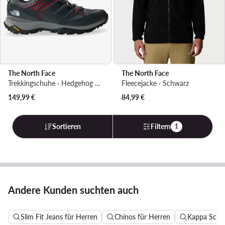
The North Face
The North Face
Trekkingschuhe · Hedgehog GORE-TEX NF0A8AA9SOU1 · Grau
Fleecejacke · Schwarz
149,99
€
84,99
€
Sortieren
Filtern
1
Andere Kunden suchten auch
Slim Fit Jeans für Herren
Chinos für Herren
Kappa Schu