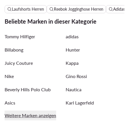
Laufshorts Herren
Reebok Jogginghose Herren
Adidas B
Beliebte Marken in dieser Kategorie
Tommy Hilfiger
adidas
Billabong
Hunter
Juicy Couture
Kappa
Nike
Gino Rossi
Beverly Hills Polo Club
Nautica
Asics
Karl Lagerfeld
Weitere Marken anzeigen