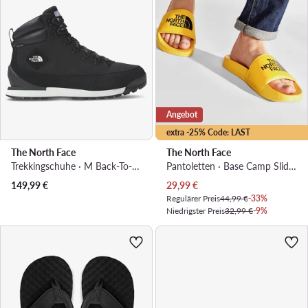
Angebot
extra -25% Code: LAST
The North Face
The North Face
Trekkingschuhe · M Back-To-Berkeley Iv Textile WpNF0A8177KY41 · Schwarz
Pantoletten · Base Camp Slide III NF0A4T2RZU31 · Gelb
Aktueller Preis
149,99
€
29,99
€
Regulärer Preis
44,99 €
-33%
Niedrigster Preis
32,99 €
-9%