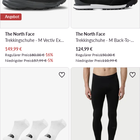
Angebot
The North Face
The North Face
Trekkingschuhe · M Vectiv Exploris 2 Mid Futurelight LthrNF0A7W4XNY71 · Schwarz
Trekkingschuhe · M Back-To-Berkeley Iv Textile WpNF0A8177KK91 · Rosa
Aktueller Preis
Aktueller Preis
149,99
€
124,99
€
Regulärer Preis
180,00 €
-16%
Regulärer Preis
150,00 €
Niedrigster Preis
157,99 €
-5%
Niedrigster Preis
110,99 €