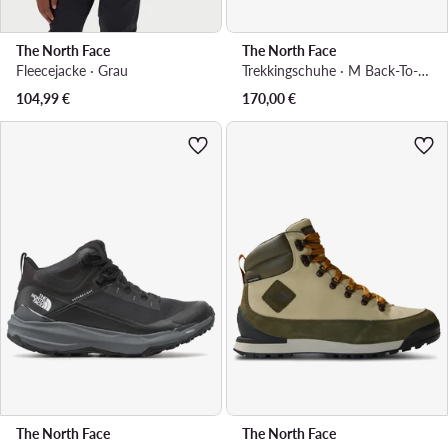
The North Face
The North Face
Fleecejacke · Grau
Trekkingschuhe · M Back-To-Berkeley Iv Leather WpNF0A817QZN31 · Braun
104,99
€
170,00
€
The North Face
The North Face