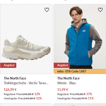
Angebot
Angebot
extra -35% Code: LAST
The North Face
The North Face
Trekkingschuhe · Vectiv Taraval Fuiturelight NF0A5LWTUIB1 · Beige
Weste · Blau
Aktueller Preis
Aktueller Preis
126,99
€
55,99
€
Regulärer Preis
145,00 €
-12%
Regulärer Preis
90,00 €
-37%
Niedrigster Preis
145,00 €
-12%
Niedrigster Preis
62,99 €
-11%