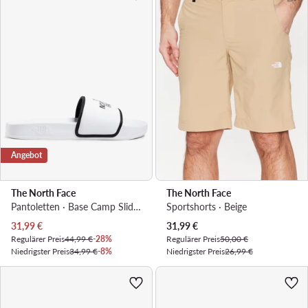
Angebot
The North Face
The North Face
Pantoletten · Base Camp Slide III NF0A4T2RLA91 · Weiß
Sportshorts · Beige
Aktueller Preis
Aktueller Preis
31,99
€
31,99
€
Regulärer Preis
44,99 €
-28%
Regulärer Preis
50,00 €
Niedrigster Preis
34,99 €
-8%
Niedrigster Preis
26,99 €