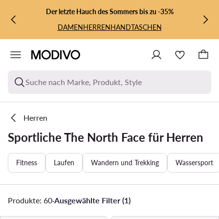
ZUM HAUPTINHALT SPRINGEN
ZUR SUCHE
Der letzte Hauch des Sommers bis zu -35%
DAMEN
HERREN
HANDTASCHEN
Suche nach Marke, Produkt, Style
Herren
Sportliche The North Face für Herren
Fitness
Laufen
Wandern und Trekking
Wassersport
Produkte: 60
·
Ausgewählte Filter (1)