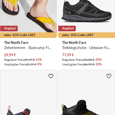
Angebot
Angebot
extra -25% Code: LAST
extra -35% Code: LAST
The North Face
The North Face
Zehentrenner · Basecamp Flpflp II NF0A47AAZU31 · Gelb
Trekkingschuhe · Litewave Futurelight NF0A4PFGKZ21 · Schwarz
Aktueller Preis
Aktueller Preis
29,99
€
77,99
€
Regulärer Preis
39,99 €
-25%
Regulärer Preis
110,00 €
-29%
Niedrigster Preis
32,99 €
-9%
Niedrigster Preis
86,99 €
-10%