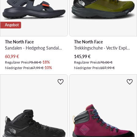
Angebot
The North Face
The North Face
Sandalen · Hedgehog Sandal III NF0A46BHIGP1-070 · Grau
Trekkingschuhe · Vectiv Exploris 2 Mid NF0A7W6ARMO1 · Grün
Aktueller Preis
Aktueller Preis
60,99
€
145,99
€
Regulärer Preis
75,00 €
-18%
Regulärer Preis
170,00 €
Niedrigster Preis
67,99 €
-10%
Niedrigster Preis
107,99 €