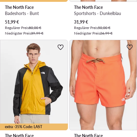
The North Face
The North Face
Badeshorts · Bunt
Sportshorts · Dunkelblau
Aktueller Preis
Aktueller Preis
51,99
€
31,99
€
Regulärer Preis
80,00 €
Regulärer Preis
50,00 €
Niedrigster Preis
39,99 €
Niedrigster Preis
26,99 €
extra -35% Code: LAST
The North Face
The North Face