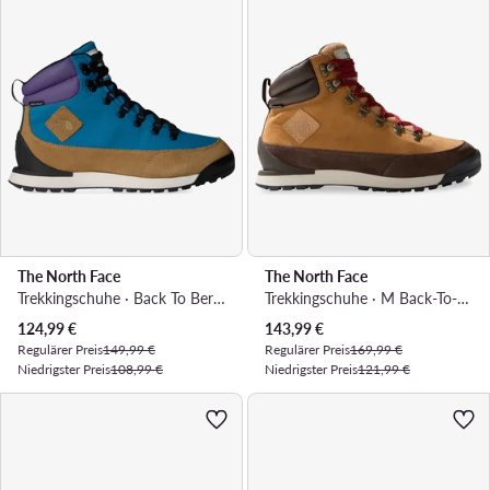
The North Face
The North Face
Trekkingschuhe · Back To Berkeley IV NF0A8177DDO1 · Blau
Trekkingschuhe · M Back-To-Berkeley Iv Leather Wp NF0A817QOHU1 · Braun
Aktueller Preis
Aktueller Preis
124,99
€
143,99
€
Regulärer Preis
149,99 €
Regulärer Preis
169,99 €
Niedrigster Preis
108,99 €
Niedrigster Preis
121,99 €