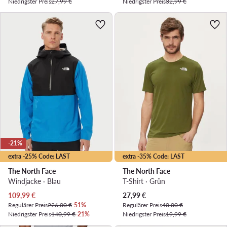
Niedrigster Preis
27,99 €
Niedrigster Preis
32,99 €
-21%
extra -25% Code: LAST
extra -35% Code: LAST
The North Face
The North Face
Windjacke · Blau
T-Shirt · Grün
Aktueller Preis
Aktueller Preis
109,99
€
27,99
€
Regulärer Preis
226,00 €
-51%
Regulärer Preis
40,00 €
Niedrigster Preis
140,99 €
-21%
Niedrigster Preis
19,99 €