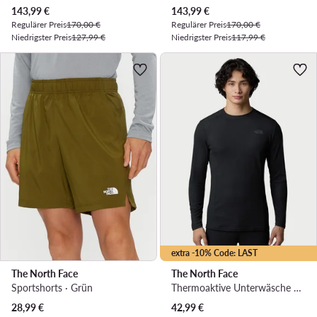
Aktueller Preis
Aktueller Preis
143,99
€
143,99
€
Regulärer Preis
170,00 €
Regulärer Preis
170,00 €
Niedrigster Preis
127,99 €
Niedrigster Preis
117,99 €
extra -10% Code: LAST
The North Face
The North Face
Sportshorts · Grün
Thermoaktive Unterwäsche Oberteil · Schwarz
Aktueller Preis
Aktueller Preis
28,99
€
42,99
€