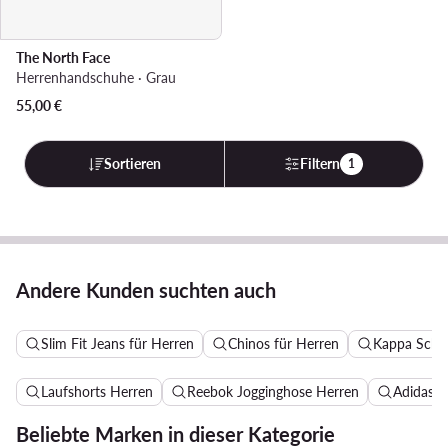
The North Face
Herrenhandschuhe · Grau
55,00
€
Sortieren
Filtern
1
Andere Kunden suchten auch
Slim Fit Jeans für Herren
Chinos für Herren
Kappa Schu
Laufshorts Herren
Reebok Jogginghose Herren
Adidas B
Beliebte Marken in dieser Kategorie