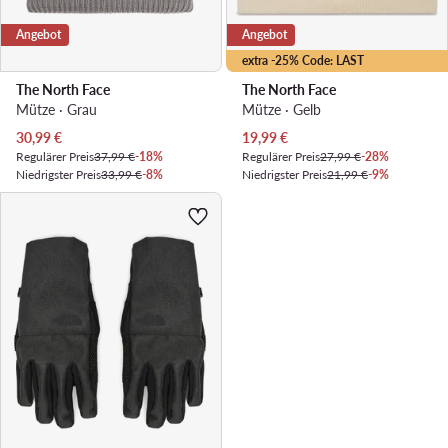
Angebot
Angebot
extra -25% Code: LAST
The North Face
The North Face
Mütze · Grau
Mütze · Gelb
Aktueller Preis
Aktueller Preis
30,99
€
19,99
€
Regulärer Preis
37,99 €
-18%
Regulärer Preis
27,99 €
-28%
Niedrigster Preis
33,99 €
-8%
Niedrigster Preis
21,99 €
-9%