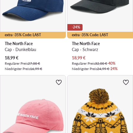
-24%
extra -35% Code: LAST
extra -35% Code: LAST
The North Face
The North Face
Cap · Dunkelblau
Cap · Schwarz
Aktueller Preis
Aktueller Preis
18,99
€
18,99
€
Regulärer Preis
27,00 €
Regulärer Preis
32,00 €
-40%
Niedrigster Preis
16,99 €
Niedrigster Preis
24,99 €
-24%