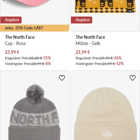
Angebot
Angebot
extra -35% Code: LAST
The North Face
The North Face
Cap · Rosa
Mütze · Gelb
Aktueller Preis
Aktueller Preis
21,99
€
21,99
€
Regulärer Preis
32,00 €
-31%
Regulärer Preis
29,99 €
-26%
Niedrigster Preis
23,99 €
-8%
Niedrigster Preis
24,99 €
-12%