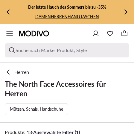
ZUM HAUPTINHALT SPRINGEN
ZUR SUCHE
Der letzte Hauch des Sommers bis zu -35%
DAMEN
HERREN
HANDTASCHEN
Suche nach Marke, Produkt, Style
Herren
The North Face Accessoires für
Herren
Mützen, Schals, Handschuhe
Produkte: 13
·
Ausgewählte Filter (1)