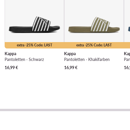
extra -25% Code: LAST
extra -25% Code: LAST
Kappa
Kappa
Ka
Pantoletten · Schwarz
Pantoletten · Khakifarben
Pan
16,99
€
16,99
€
16,