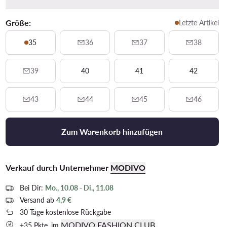
Größe:
Letzte Artikel
35
36
37
38
39
40
41
42
43
44
45
46
Zum Warenkorb hinzufügen
Verkauf durch Unternehmer
MODIVO
Bei Dir:
Mo., 10.08 - Di., 11.08
Versand ab
4,9 €
30 Tage kostenlose Rückgabe
MODIVO FASHION CLUB
+35 Pkte. im