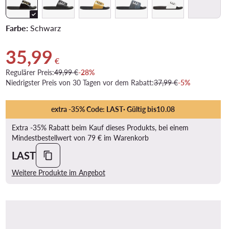
Farbe:
Schwarz
35,99
Aktueller Preis 35,99 €
€
Regulärer Preis:
49,99 €
-28%
Niedrigster Preis von 30 Tagen vor dem Rabatt:
37,99 €
-5%
extra -35% Code: LAST
· Gültig bis
10
.
08
Extra -35% Rabatt beim Kauf dieses Produkts, bei einem
Mindestbestellwert von 79 € im Warenkorb
LAST
Weitere Produkte im Angebot