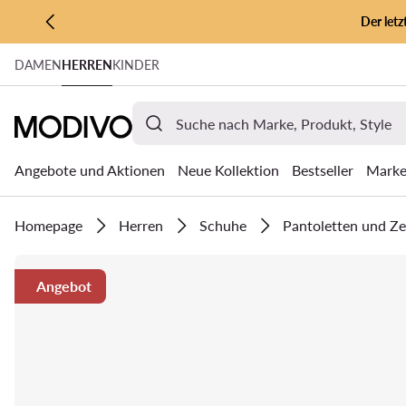
Der let
ZUM HAUPTINHALT SPRINGEN
DAMEN
HERREN
KINDER
ZUR SUCHE
Angebote und Aktionen
Neue Kollektion
Bestseller
Mark
Homepage
Herren
Schuhe
Pantoletten und Z
Angebot