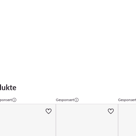
dukte
ponsert
Gesponsert
Gesponser