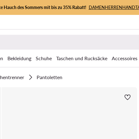
zte Hauch des Sommers mit bis zu 35% Rabatt!
DAMEN
HERREN
HANDT
en
Bekleidung
Schuhe
Taschen und Rucksäcke
Accessoires
ehentrenner
Pantoletten