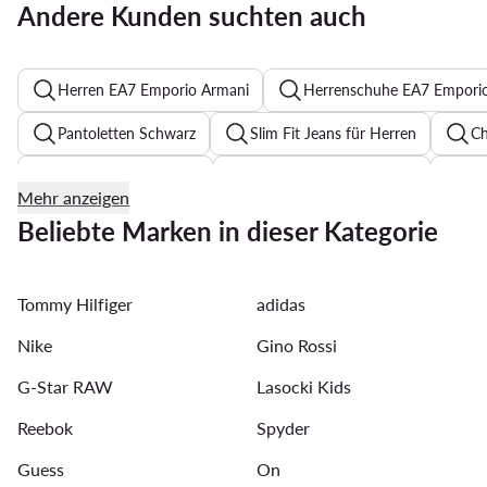
Andere Kunden suchten auch
Herren EA7 Emporio Armani
Herrenschuhe EA7 Empori
Pantoletten Schwarz
Slim Fit Jeans für Herren
Ch
Joop Pullover Herren
adidas longsleeve herren
Ma
Mehr anzeigen
Quiksilver T-shirt Herren
Tommy Hilfiger Poloshirts für H
Beliebte Marken in dieser Kategorie
Adidas Beige Sneaker für Herren
Guess Rucksack
Tommy Hilfiger
adidas
bunte sneaker herren
Reebok sneakers Herren
Sn
Nike
Gino Rossi
G-Star RAW
Lasocki Kids
Reebok
Spyder
Guess
On