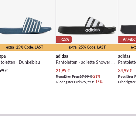
-15%
Angebo
extra -25% Code: LAST
extra -25% Code: LAST
ex
ppa
adidas
adidas
toletten · Dunkelblau
Pantoletten · adilette Shower GZ5922 · Schwarz
Pantolett
Aktueller Preis
Aktueller 
99
€
21,99
€
34,99
€
Regulärer Preis
27,99 €
-21%
Regulärer P
Niedrigster Preis
25,99 €
-15%
Niedrigster