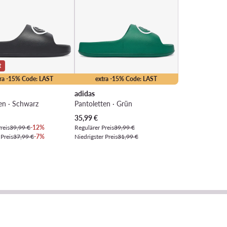
t
tra -15% Code: LAST
extra -15% Code: LAST
adidas
en · Schwarz
Pantoletten · Grün
Preis
Aktueller Preis
35,99
€
reis
39,99 €
-12%
Regulärer Preis
39,99 €
 Preis
37,99 €
-7%
Niedrigster Preis
31,99 €