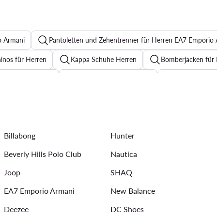
o Armani
Pantoletten und Zehentrenner für Herren EA7 Emporio
inos für Herren
Kappa Schuhe Herren
Bomberjacken für
nschettenknöpfe
Sonnenbrillen für Herren
Anzugsakkos 
erren
Krawatten
Herrenarmbänder
Laufshorts Her
Bucket Hats für Herren
Graue Jogginghosen für Herren
Billabong
Hunter
eakers für Herren NB 740
Poloshirts für Herren
DC Schu
Beverly Hills Polo Club
Nautica
Joop
SHAQ
EA7 Emporio Armani
New Balance
Deezee
DC Shoes