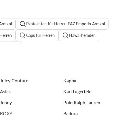
 Armani
Pantoletten für Herren EA7 Emporio Armani
 Herren
Caps für Herren
Hawaiihemden
für Herren
ren
Reebok Jogginghose Herren
Übergangsjacken für Herren
Boxershorts für Herren
Juicy Couture
Kappa
he Herren
Asics
Karl Lagerfeld
Jenny
Polo Ralph Lauren
ROXY
Badura