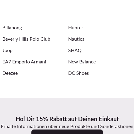
Herrenarmbänder
Laufshorts Herren
Reebok Jogginghose 
ogginghosen für Herren
Übergangsjacken für Herren
Boxer
Billabong
Hunter
Poloshirts für Herren
DC Schuhe Herren
Beverly Hills Polo Club
Nautica
Joop
SHAQ
EA7 Emporio Armani
New Balance
Deezee
DC Shoes
Hol Dir 15% Rabatt auf Deinen Einkauf
Erhalte Informationen über neue Produkte und Sonderaktionen