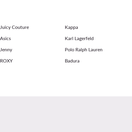
Herren
Adidas Beige Sneaker für Herren
shorts für Herren
bunte sneaker herren
Juicy Couture
Kappa
Asics
Karl Lagerfeld
Jenny
Polo Ralph Lauren
ROXY
Badura