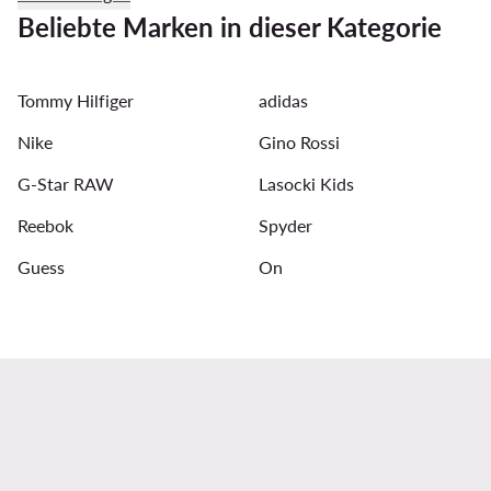
Tommy Hilfiger Poloshirts für Herren
Krawatten
Beliebte Marken in dieser Kategorie
Guess Rucksack
Bucket Hats für Herren
Graue J
Tommy Hilfiger
adidas
Reebok sneakers Herren
Sneakers für Herren NB 740
Nike
Gino Rossi
G-Star RAW
Lasocki Kids
Reebok
Spyder
Guess
On