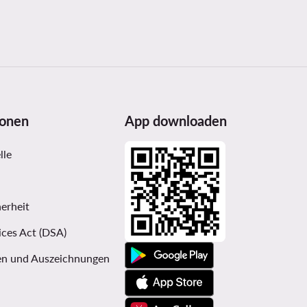
ionen
App downloaden
lle
erheit
ices Act (DSA)
n und Auszeichnungen