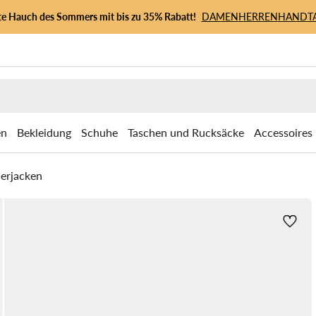
zte Hauch des Sommers mit bis zu 35% Rabatt!
DAMEN
HERREN
HANDT
en
Bekleidung
Schuhe
Taschen und Rucksäcke
Accessoires
erjacken