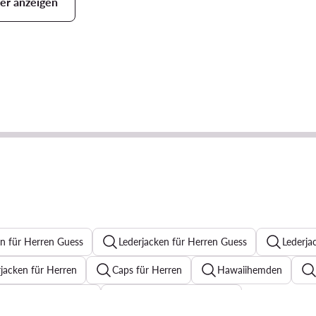
er anzeigen
n für Herren Guess
Lederjacken für Herren Guess
Lederja
acken für Herren
Caps für Herren
Hawaiihemden
zugsakkos für Herren
Quiksilver T-shirt Herren