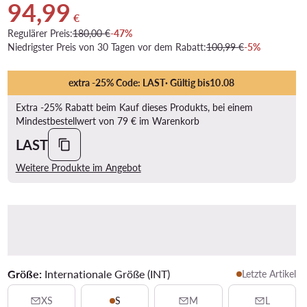
94,99
Aktueller Preis 94,99 €
€
Regulärer Preis:
180,00 €
-47%
Niedrigster Preis von 30 Tagen vor dem Rabatt:
100,99 €
-5%
extra -25% Code: LAST
· Gültig bis
10
.
08
Extra -25% Rabatt beim Kauf dieses Produkts, bei einem
Mindestbestellwert von 79 € im Warenkorb
LAST
Weitere Produkte im Angebot
Größe:
Internationale Größe (INT)
Letzte Artikel
XS
S
M
L