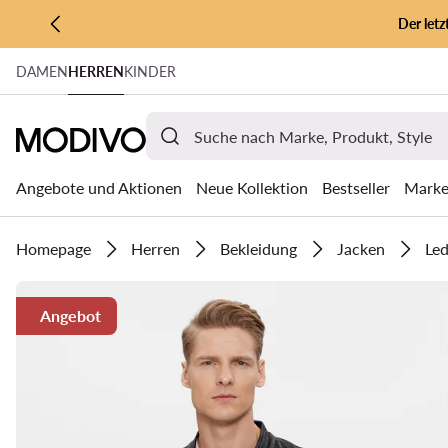
Der let
ZUM HAUPTINHALT SPRINGEN
DAMEN
HERREN
KINDER
ZUR SUCHE
Angebote und Aktionen
Neue Kollektion
Bestseller
Mark
Homepage
Herren
Bekleidung
Jacken
Led
Angebot