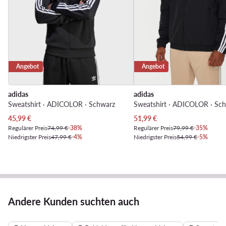
Angebot
Angebot
adidas
adidas
Sweatshirt · ADICOLOR · Schwarz
Sweatshirt · ADICOLOR · Sc
Aktueller Preis
Aktueller Preis
45,99
€
51,99
€
Regulärer Preis
74,99 €
-38%
Regulärer Preis
79,99 €
-35%
Niedrigster Preis
47,99 €
-4%
Niedrigster Preis
54,99 €
-5%
Andere Kunden suchten auch