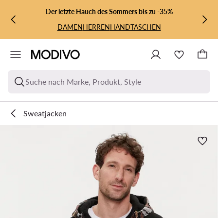
ZUM HAUPTINHALT SPRINGEN
ZUR SUCHE
Der letzte Hauch des Sommers bis zu -35%
DAMEN
HERREN
HANDTASCHEN
Suche nach Marke, Produkt, Style
Sweatjacken