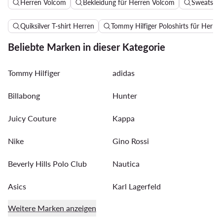
Herren Volcom
Bekleidung für Herren Volcom
Sweatshir
Quiksilver T-shirt Herren
Tommy Hilfiger Poloshirts für Herre
Beliebte Marken in dieser Kategorie
Tommy Hilfiger
adidas
Billabong
Hunter
Juicy Couture
Kappa
Nike
Gino Rossi
Beverly Hills Polo Club
Nautica
Asics
Karl Lagerfeld
Weitere Marken anzeigen