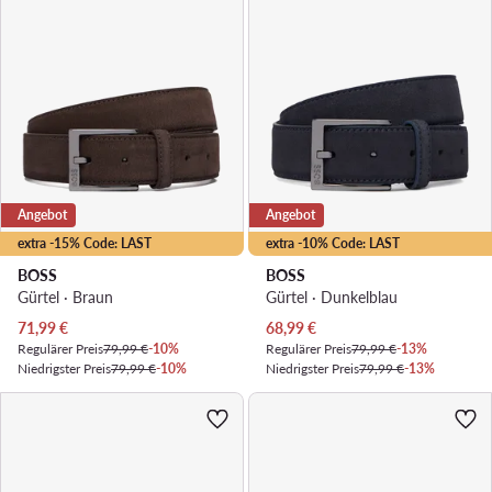
Angebot
Angebot
extra -15% Code: LAST
extra -10% Code: LAST
BOSS
BOSS
Gürtel · Braun
Gürtel · Dunkelblau
Aktueller Preis
Aktueller Preis
71,99
€
68,99
€
Regulärer Preis
79,99 €
-10%
Regulärer Preis
79,99 €
-13%
Niedrigster Preis
79,99 €
-10%
Niedrigster Preis
79,99 €
-13%