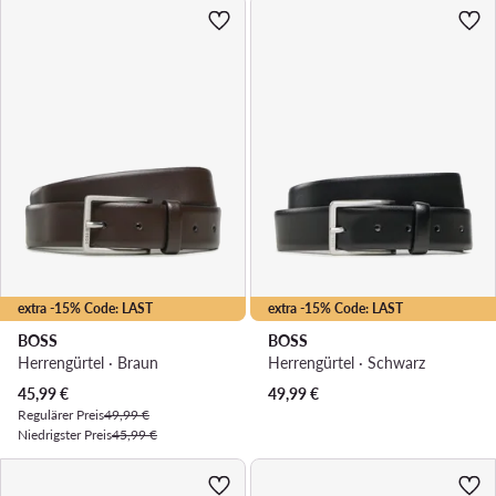
extra -15% Code: LAST
extra -15% Code: LAST
BOSS
BOSS
Herrengürtel · Braun
Herrengürtel · Schwarz
Aktueller Preis
45,99
€
49,99
€
Regulärer Preis
49,99 €
Niedrigster Preis
45,99 €