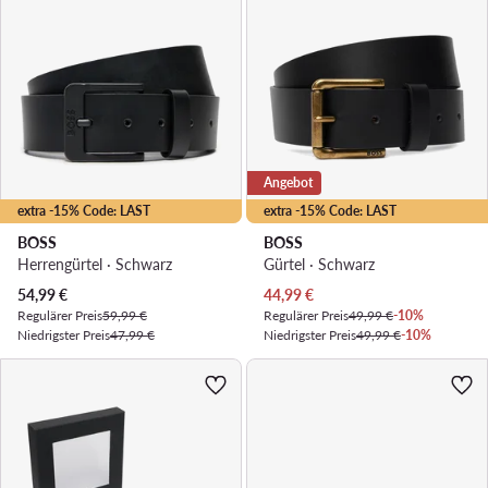
Angebot
extra -15% Code: LAST
extra -15% Code: LAST
BOSS
BOSS
Herrengürtel · Schwarz
Gürtel · Schwarz
Aktueller Preis
Aktueller Preis
54,99
€
44,99
€
Regulärer Preis
59,99 €
Regulärer Preis
49,99 €
-10%
Niedrigster Preis
47,99 €
Niedrigster Preis
49,99 €
-10%