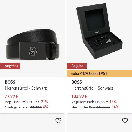
Angebot
Angebot
extra -10% Code: LAST
BOSS
BOSS
Herrengürtel · Schwarz
Herrengürtel · Schwarz
Aktueller Preis
Aktueller Preis
77,99
€
102,99
€
Regulärer Preis
98,99 €
-21%
Regulärer Preis
119,99 €
-14%
Niedrigster Preis
82,99 €
-6%
Niedrigster Preis
119,99 €
-14%