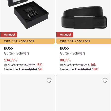
Angebot
Angebot
extra -15% Code: LAST
extra -15% Code: LAST
BOSS
BOSS
Gürtel · Schwarz
Gürtel · Schwarz
Aktueller Preis
Aktueller Preis
134,99
€
88,99
€
Regulärer Preis
159,99 €
-15%
Regulärer Preis
98,99 €
-10%
Niedrigster Preis
143,99 €
-6%
Niedrigster Preis
98,99 €
-10%