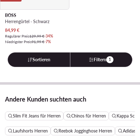
BOSS
Herrengürtel · Schwarz
Aktueller Preis
84,99
€
Regulärer Preis
129,99 €
-34%
Niedrigster Preis
91,99 €
-7%
Sortieren
Filtern
1
Andere Kunden suchten auch
Slim Fit Jeans für Herren
Chinos für Herren
Kappa Schu
Laufshorts Herren
Reebok Jogginghose Herren
Adidas B