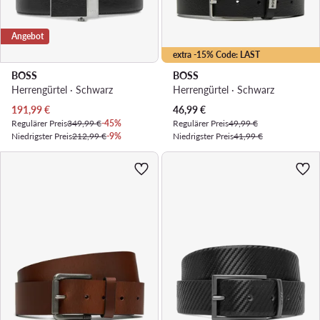
Angebot
extra -15% Code: LAST
BOSS
BOSS
Herrengürtel · Schwarz
Herrengürtel · Schwarz
Aktueller Preis
Aktueller Preis
191,99
€
46,99
€
Regulärer Preis
349,99 €
-45%
Regulärer Preis
49,99 €
Niedrigster Preis
212,99 €
-9%
Niedrigster Preis
41,99 €