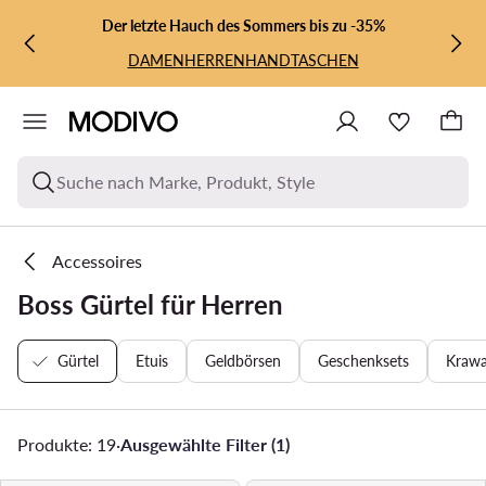
ZUM HAUPTINHALT SPRINGEN
ZUR SUCHE
Der letzte Hauch des Sommers bis zu -35%
DAMEN
HERREN
HANDTASCHEN
Suche nach Marke, Produkt, Style
Accessoires
Boss Gürtel für Herren
Gürtel
Etuis
Geldbörsen
Geschenksets
Krawa
Produkte: 19
·
Ausgewählte Filter (1)