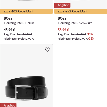
Angebot
extra -10% Code: LAST
extra -25% Code: LAST
BOSS
BOSS
Herrengürtel · Braun
Herrengürtel · Schwarz
Aktueller Preis
Aktueller Preis
45,99
€
55,99
€
Regulärer Preis
54,99 €
Regulärer Preis
86,99 €
-35%
Niedrigster Preis
42,99 €
Niedrigster Preis
62,99 €
-11%
Angebot