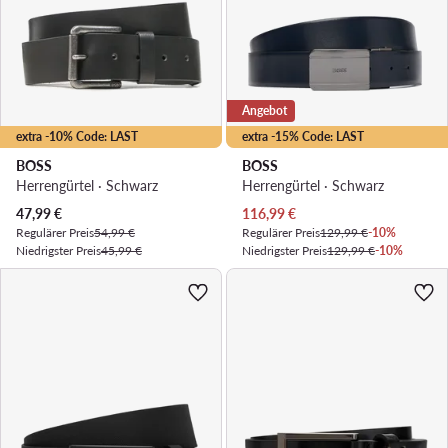
Angebot
extra -10% Code: LAST
extra -15% Code: LAST
BOSS
BOSS
Herrengürtel · Schwarz
Herrengürtel · Schwarz
Aktueller Preis
Aktueller Preis
47,99
€
116,99
€
Regulärer Preis
54,99 €
Regulärer Preis
129,99 €
-10%
Niedrigster Preis
45,99 €
Niedrigster Preis
129,99 €
-10%