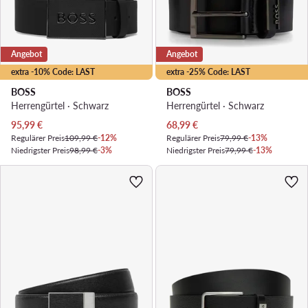
Angebot
Angebot
extra -10% Code: LAST
extra -25% Code: LAST
BOSS
BOSS
Herrengürtel · Schwarz
Herrengürtel · Schwarz
Aktueller Preis
Aktueller Preis
95,99
€
68,99
€
Regulärer Preis
109,99 €
-12%
Regulärer Preis
79,99 €
-13%
Niedrigster Preis
98,99 €
-3%
Niedrigster Preis
79,99 €
-13%