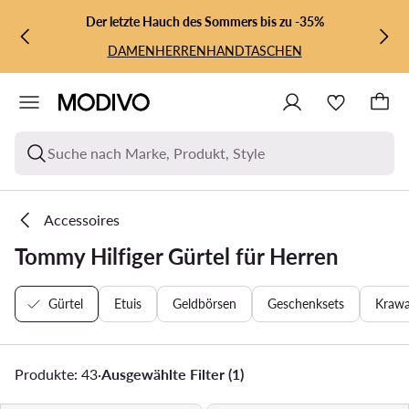
ZUM HAUPTINHALT SPRINGEN
ZUR SUCHE
Der letzte Hauch des Sommers bis zu -35%
DAMEN
HERREN
HANDTASCHEN
Suche nach Marke, Produkt, Style
Accessoires
Tommy Hilfiger Gürtel für Herren
Gürtel
Etuis
Geldbörsen
Geschenksets
Krawa
Produkte: 43
·
Ausgewählte Filter (1)