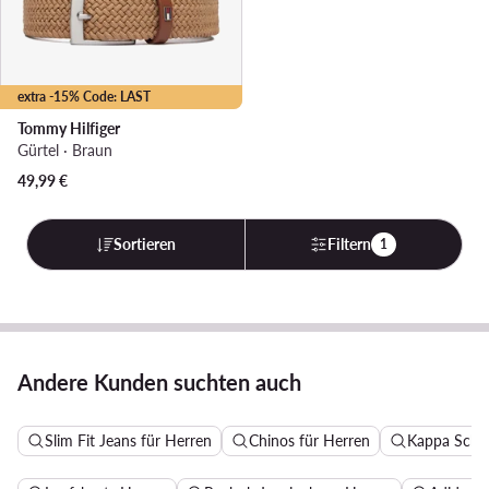
extra -15% Code: LAST
Tommy Hilfiger
Gürtel · Braun
49,99
€
Sortieren
Filtern
1
Andere Kunden suchten auch
Slim Fit Jeans für Herren
Chinos für Herren
Kappa Schu