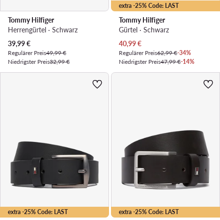
extra -25% Code: LAST
Tommy Hilfiger
Tommy Hilfiger
Herrengürtel · Schwarz
Gürtel · Schwarz
Aktueller Preis
Aktueller Preis
39,99
€
40,99
€
Regulärer Preis
49,99 €
Regulärer Preis
62,99 €
-34%
Niedrigster Preis
32,99 €
Niedrigster Preis
47,99 €
-14%
extra -25% Code: LAST
extra -25% Code: LAST