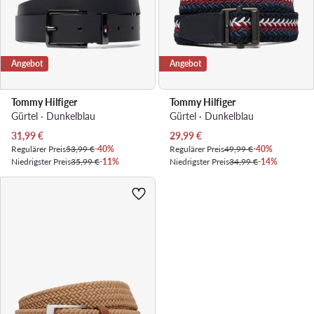
Angebot
Angebot
Tommy Hilfiger
Tommy Hilfiger
Gürtel · Dunkelblau
Gürtel · Dunkelblau
Aktueller Preis
Aktueller Preis
31,99
€
29,99
€
Regulärer Preis
53,99 €
-40%
Regulärer Preis
49,99 €
-40%
Niedrigster Preis
35,99 €
-11%
Niedrigster Preis
34,99 €
-14%