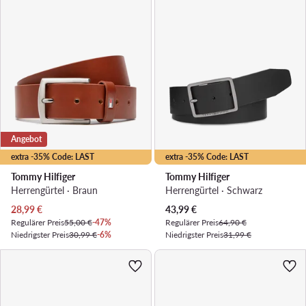
Angebot
extra -35% Code: LAST
extra -35% Code: LAST
Tommy Hilfiger
Tommy Hilfiger
Herrengürtel · Braun
Herrengürtel · Schwarz
Aktueller Preis
Aktueller Preis
28,99
€
43,99
€
Regulärer Preis
55,00 €
-47%
Regulärer Preis
64,90 €
Niedrigster Preis
30,99 €
-6%
Niedrigster Preis
31,99 €