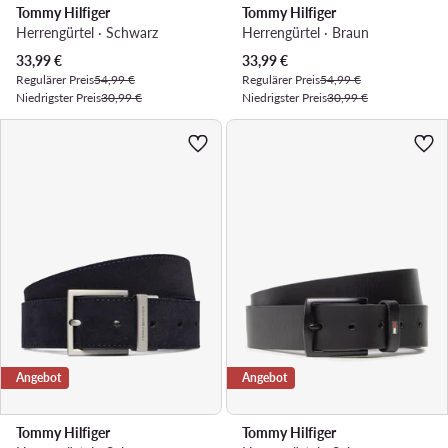
Tommy Hilfiger
Tommy Hilfiger
Herrengürtel · Schwarz
Herrengürtel · Braun
Aktueller Preis
Aktueller Preis
33,99
€
33,99
€
Regulärer Preis
54,99 €
Regulärer Preis
54,99 €
Niedrigster Preis
30,99 €
Niedrigster Preis
30,99 €
Angebot
Angebot
Tommy Hilfiger
Tommy Hilfiger