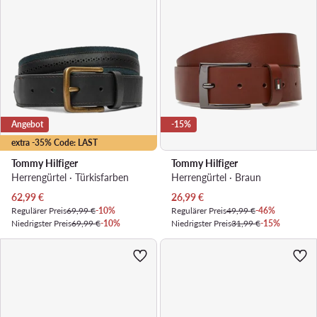
Angebot
-15%
extra -35% Code: LAST
Tommy Hilfiger
Tommy Hilfiger
Herrengürtel · Türkisfarben
Herrengürtel · Braun
Aktueller Preis
Aktueller Preis
62,99
€
26,99
€
Regulärer Preis
69,99 €
-10%
Regulärer Preis
49,99 €
-46%
Niedrigster Preis
69,99 €
-10%
Niedrigster Preis
31,99 €
-15%