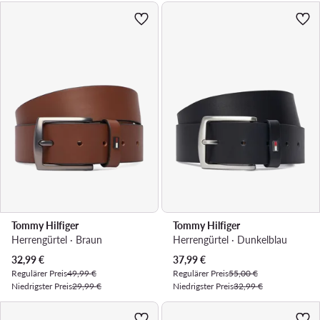
Tommy Hilfiger
Tommy Hilfiger
Herrengürtel · Braun
Herrengürtel · Dunkelblau
Aktueller Preis
Aktueller Preis
32,99
€
37,99
€
Regulärer Preis
49,99 €
Regulärer Preis
55,00 €
Niedrigster Preis
29,99 €
Niedrigster Preis
32,99 €