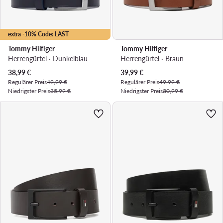
extra -10% Code: LAST
Tommy Hilfiger
Tommy Hilfiger
Herrengürtel · Dunkelblau
Herrengürtel · Braun
Aktueller Preis
Aktueller Preis
38,99
€
39,99
€
Regulärer Preis
49,99 €
Regulärer Preis
49,99 €
Niedrigster Preis
35,99 €
Niedrigster Preis
30,99 €