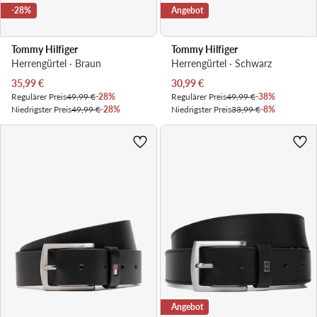
-28%
Angebot
Tommy Hilfiger
Tommy Hilfiger
Herrengürtel · Braun
Herrengürtel · Schwarz
Aktueller Preis
Aktueller Preis
35,99
€
30,99
€
Regulärer Preis
49,99 €
-28%
Regulärer Preis
49,99 €
-38%
Niedrigster Preis
49,99 €
-28%
Niedrigster Preis
33,99 €
-8%
Angebot