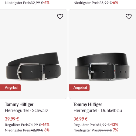
Niedrigster Preis
32,99 €
-6%
Niedrigster Preis
28,99 €
-6%
Angebot
Angebot
Tommy Hilfiger
Tommy Hilfiger
Herrengürtel · Schwarz
Herrengürtel · Dunkelblau
Aktueller Preis
Aktueller Preis
39,99
€
36,99
€
Regulärer Preis
74,99 €
-46%
Regulärer Preis
64,99 €
-43%
Niedrigster Preis
42,99 €
-6%
Niedrigster Preis
39,99 €
-7%