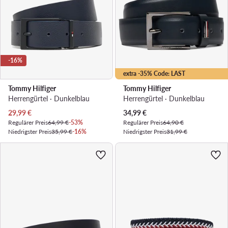
-16%
extra -35% Code: LAST
Tommy Hilfiger
Tommy Hilfiger
Herrengürtel · Dunkelblau
Herrengürtel · Dunkelblau
Aktueller Preis
Aktueller Preis
29,99
€
34,99
€
Regulärer Preis
64,99 €
-53%
Regulärer Preis
64,90 €
Niedrigster Preis
35,99 €
-16%
Niedrigster Preis
31,99 €