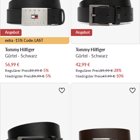
Angebot
Angebot
extra -15% Code: LAST
Tommy Hilfiger
Tommy Hilfiger
Gürtel · Schwarz
Gürtel · Schwarz
Aktueller Preis
Aktueller Preis
56,99
€
42,99
€
Regulärer Preis
59,99 €
-5%
Regulärer Preis
59,99 €
-28%
Niedrigster Preis
59,99 €
-5%
Niedrigster Preis
47,99 €
-10%