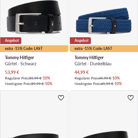
Angebot
Angebot
extra -15% Code: LAST
extra -15% Code: LAST
Tommy Hilfiger
Tommy Hilfiger
Gürtel · Schwarz
Gürtel · Dunkelblau
Aktueller Preis
Aktueller Preis
53,99
€
44,99
€
Regulärer Preis
59,99 €
-10%
Regulärer Preis
49,99 €
-10%
Niedrigster Preis
59,99 €
-10%
Niedrigster Preis
49,99 €
-10%