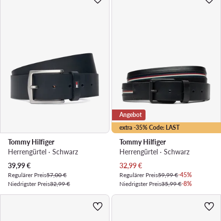
Angebot
extra -35% Code: LAST
Tommy Hilfiger
Tommy Hilfiger
Herrengürtel · Schwarz
Herrengürtel · Schwarz
Aktueller Preis
Aktueller Preis
39,99
€
32,99
€
Regulärer Preis
57,00 €
Regulärer Preis
59,99 €
-45%
Niedrigster Preis
32,99 €
Niedrigster Preis
35,99 €
-8%