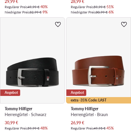
Aktueller Preis
Aktueller Preis
29,99
€
28,99
€
Regulärer Preis
49,99 €
-40%
Regulärer Preis
59,99 €
-51%
Niedrigster Preis
32,99 €
-9%
Niedrigster Preis
30,99 €
-6%
Angebot
Angebot
extra -35% Code: LAST
Tommy Hilfiger
Tommy Hilfiger
Herrengürtel · Schwarz
Herrengürtel · Braun
Aktueller Preis
Aktueller Preis
30,99
€
26,99
€
Regulärer Preis
59,99 €
-48%
Regulärer Preis
49,95 €
-45%