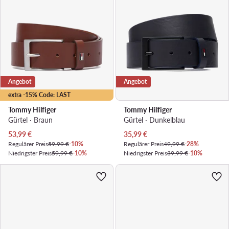
Angebot
Angebot
extra -15% Code: LAST
Tommy Hilfiger
Tommy Hilfiger
Gürtel · Braun
Gürtel · Dunkelblau
Aktueller Preis
Aktueller Preis
53,99
€
35,99
€
Regulärer Preis
59,99 €
-10%
Regulärer Preis
49,99 €
-28%
Niedrigster Preis
59,99 €
-10%
Niedrigster Preis
39,99 €
-10%