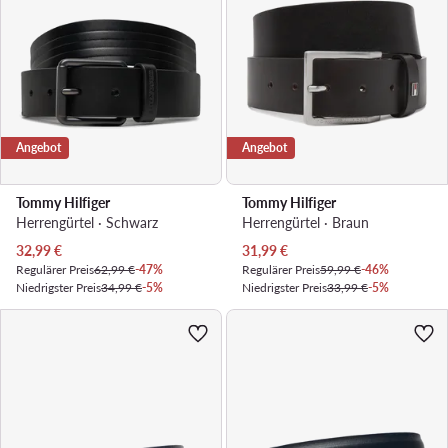
Angebot
Angebot
Tommy Hilfiger
Tommy Hilfiger
Herrengürtel · Schwarz
Herrengürtel · Braun
Aktueller Preis
Aktueller Preis
32,99
€
31,99
€
Regulärer Preis
62,99 €
-47%
Regulärer Preis
59,99 €
-46%
Niedrigster Preis
34,99 €
-5%
Niedrigster Preis
33,99 €
-5%