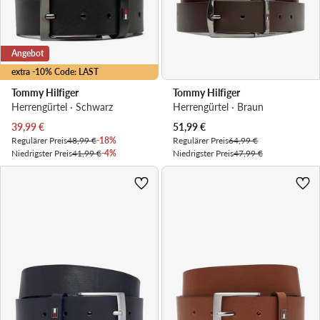
Angebot
extra -10% Code: LAST
Tommy Hilfiger
Tommy Hilfiger
Herrengürtel · Schwarz
Herrengürtel · Braun
Aktueller Preis
Aktueller Preis
39,99
€
51,99
€
Regulärer Preis
48,99 €
-18%
Regulärer Preis
64,99 €
Niedrigster Preis
41,99 €
-4%
Niedrigster Preis
47,99 €