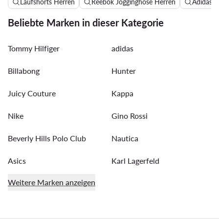
Laufshorts Herren
Reebok Jogginghose Herren
Adidas B
Beliebte Marken in dieser Kategorie
Tommy Hilfiger
adidas
Billabong
Hunter
Juicy Couture
Kappa
Nike
Gino Rossi
Beverly Hills Polo Club
Nautica
Asics
Karl Lagerfeld
Weitere Marken anzeigen