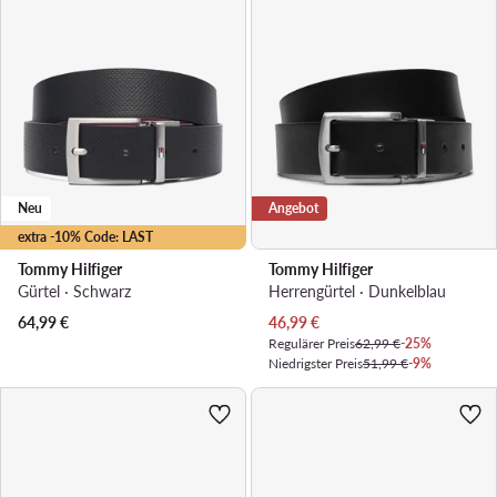
Neu
Angebot
extra -10% Code: LAST
Tommy Hilfiger
Tommy Hilfiger
Gürtel · Schwarz
Herrengürtel · Dunkelblau
Aktueller Preis
64,99
€
46,99
€
Regulärer Preis
62,99 €
-25%
Niedrigster Preis
51,99 €
-9%