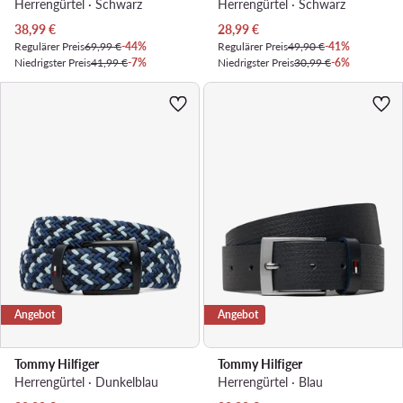
Herrengürtel · Schwarz
Herrengürtel · Schwarz
Aktueller Preis
Aktueller Preis
38,99
€
28,99
€
Regulärer Preis
69,99 €
-44%
Regulärer Preis
49,90 €
-41%
Niedrigster Preis
41,99 €
-7%
Niedrigster Preis
30,99 €
-6%
Angebot
Angebot
Tommy Hilfiger
Tommy Hilfiger
Herrengürtel · Dunkelblau
Herrengürtel · Blau