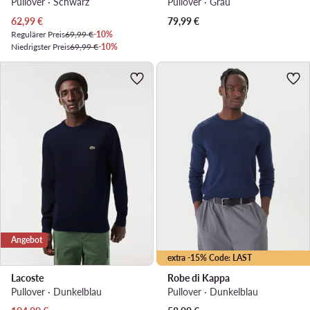
Pullover · Schwarz
Pullover · Grau
Aktueller Preis
62,99
€
79,99
€
Regulärer Preis
69,99 €
-10%
Niedrigster Preis
69,99 €
-10%
Angebot
extra -15% Code: LAST
Lacoste
Robe di Kappa
Pullover · Dunkelblau
Pullover · Dunkelblau