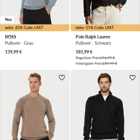
Neu
extra -25% Code: LAST
extra -15% Code: LAST
BOSS
Polo Ralph Lauren
Pullover · Grau
Pullover · Schwarz
Aktueller Preis
139,99
€
181,99
€
Regulärer Preis
194,99 €
Niedrigster Preis
159,99 €