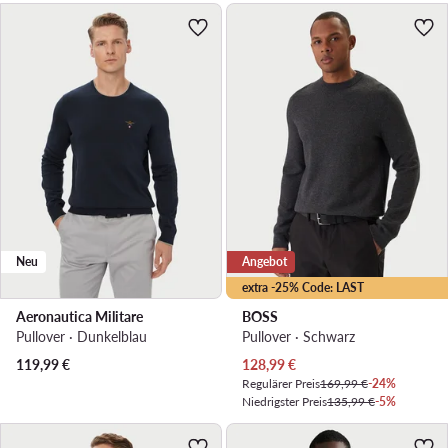
Neu
Angebot
extra -25% Code: LAST
Aeronautica Militare
BOSS
Pullover · Dunkelblau
Pullover · Schwarz
Aktueller Preis
119,99
€
128,99
€
Regulärer Preis
169,99 €
-24%
Niedrigster Preis
135,99 €
-5%