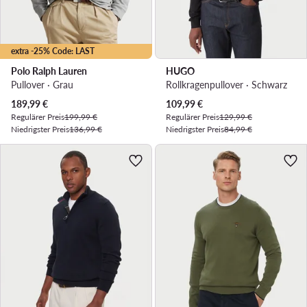
extra -25% Code: LAST
Polo Ralph Lauren
HUGO
Pullover · Grau
Rollkragenpullover · Schwarz
Aktueller Preis
Aktueller Preis
189,99
€
109,99
€
Regulärer Preis
199,99 €
Regulärer Preis
129,99 €
Niedrigster Preis
136,99 €
Niedrigster Preis
84,99 €