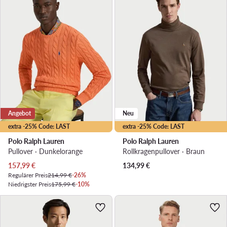
Angebot
Neu
extra -25% Code: LAST
extra -25% Code: LAST
Polo Ralph Lauren
Polo Ralph Lauren
Pullover · Dunkelorange
Rollkragenpullover · Braun
Aktueller Preis
157,99
€
134,99
€
Regulärer Preis
214,99 €
-26%
Niedrigster Preis
175,99 €
-10%