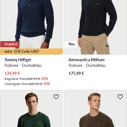
Angebot
Neu
extra -15% Code: LAST
Tommy Hilfiger
Aeronautica Militare
Pullover · Dunkelblau
Pullover · Dunkelblau
Aktueller Preis
134,99
€
175,99
€
Regulärer Preis
149,99 €
-10%
Niedrigster Preis
149,99 €
-10%