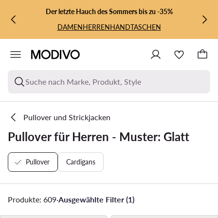
ZUM HAUPTINHALT SPRINGEN
ZUR SUCHE
Der letzte Hauch des Sommers bis zu -35%
DAMEN
HERREN
HANDTASCHEN
Suche nach Marke, Produkt, Style
Pullover und Strickjacken
Pullover für Herren - Muster: Glatt
Pullover
Cardigans
Produkte: 609
·
Ausgewählte Filter (1)