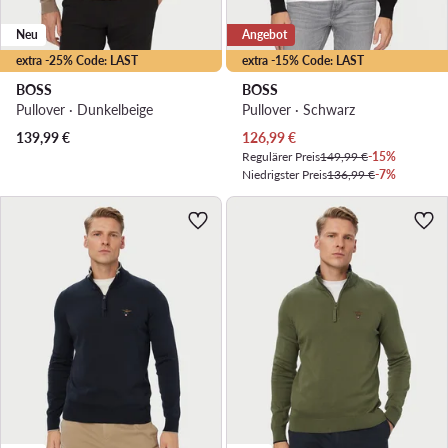
Neu
Angebot
extra -25% Code: LAST
extra -15% Code: LAST
BOSS
BOSS
Pullover · Dunkelbeige
Pullover · Schwarz
Aktueller Preis
139,99
€
126,99
€
Regulärer Preis
149,99 €
-15%
Niedrigster Preis
136,99 €
-7%