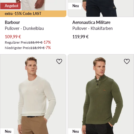
Angebot
Neu
extra -15% Code: LAST
Barbour
Aeronautica Militare
Pullover · Dunkelblau
Pullover · Khakifarben
Aktueller Preis
109,99
€
119,99
€
Regulärer Preis
133,99 €
-17%
Niedrigster Preis
118,99 €
-7%
Neu
Neu