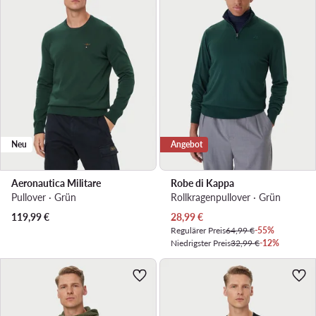
Neu
Angebot
Aeronautica Militare
Robe di Kappa
Pullover · Grün
Rollkragenpullover · Grün
Aktueller Preis
119,99
€
28,99
€
Regulärer Preis
64,99 €
-55%
Niedrigster Preis
32,99 €
-12%