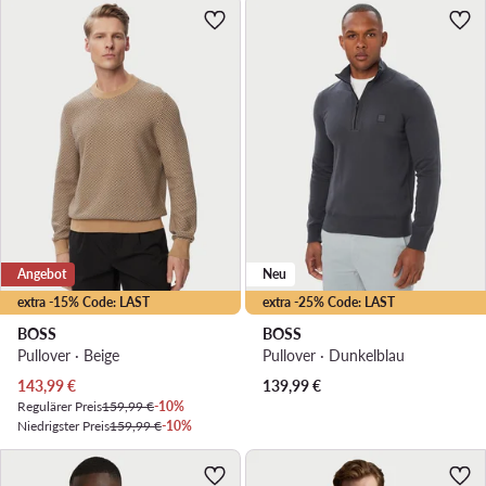
Angebot
Neu
extra -15% Code: LAST
extra -25% Code: LAST
BOSS
BOSS
Pullover · Beige
Pullover · Dunkelblau
Aktueller Preis
143,99
€
139,99
€
Regulärer Preis
159,99 €
-10%
Niedrigster Preis
159,99 €
-10%