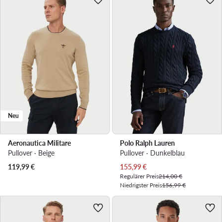
Neu
Aeronautica Militare
Polo Ralph Lauren
Pullover · Beige
Pullover · Dunkelblau
Aktueller Preis
119,99
€
155,99
€
Regulärer Preis
214,00 €
Niedrigster Preis
156,99 €