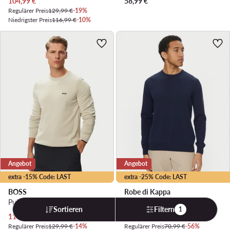
Aktueller Preis
104,99
€
58,99
€
Regulärer Preis
129,99 €
-19%
Niedrigster Preis
116,99 €
-10%
Angebot
Angebot
extra -15% Code: LAST
extra -25% Code: LAST
BOSS
Robe di Kappa
Pullover · Hellbeige
Pullover · Dunkelblau
Sortieren
Filtern
1
Aktueller Preis
Aktueller Preis
110,99
€
30,99
€
Regulärer Preis
129,99 €
-14%
Regulärer Preis
70,99 €
-56%