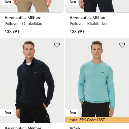
Neu
Neu
Aeronautica Militare
Aeronautica Militare
Pullover · Dunkelblau
Pullover · Khakifarben
133,99
€
133,99
€
Neu
Neu
extra -25% Code: LAST
Aeronautica Militare
BOSS