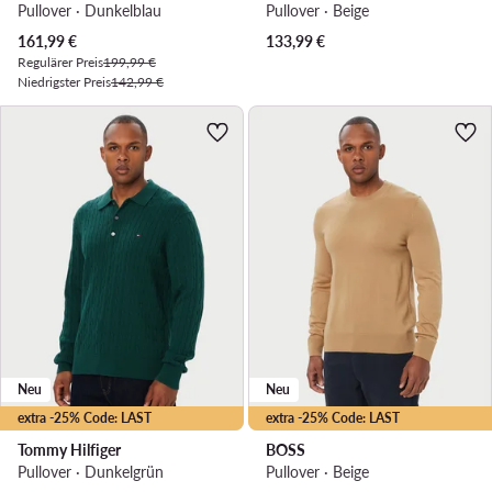
Pullover · Dunkelblau
Pullover · Beige
Aktueller Preis
161,99
€
133,99
€
Regulärer Preis
199,99 €
Niedrigster Preis
142,99 €
Neu
Neu
extra -25% Code: LAST
extra -25% Code: LAST
Tommy Hilfiger
BOSS
Pullover · Dunkelgrün
Pullover · Beige