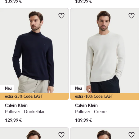
139,99
€
109,99
€
Neu
Neu
extra -25% Code: LAST
extra -10% Code: LAST
Calvin Klein
Calvin Klein
Pullover · Dunkelblau
Pullover · Creme
129,99
€
109,99
€