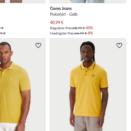
Guess Jeans
Poloshirt · Gelb
Aktueller Preis
40,99
€
9 €
Regulärer Preis
68,99 €
-40%
99 €
Niedrigster Preis
44,99 €
-8%