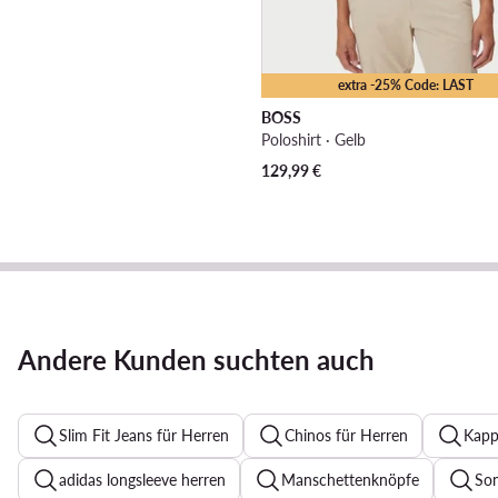
extra -25% Code: LAST
BOSS
Poloshirt · Gelb
129,99
€
Andere Kunden suchten auch
Slim Fit Jeans für Herren
Chinos für Herren
Kapp
adidas longsleeve herren
Manschettenknöpfe
Son