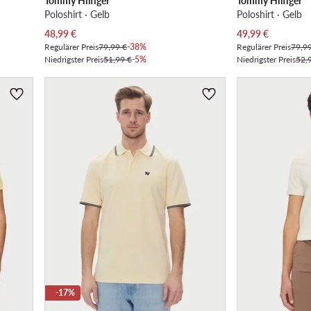
Tommy Hilfiger
Tommy Hilfiger
Poloshirt · Gelb
Poloshirt · Gelb
Aktueller Preis
Aktueller Preis
48,99
€
49,99
€
Regulärer Preis
79,99 €
-38%
Regulärer Preis
79,9
Niedrigster Preis
51,99 €
-5%
Niedrigster Preis
52,
-17%