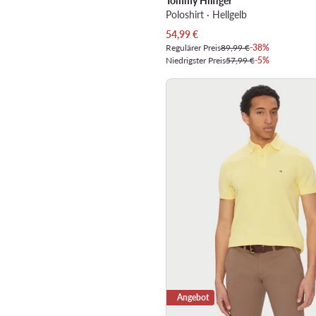
Tommy Hilfiger
Poloshirt · Hellgelb
Aktueller Preis
54,99
€
Regulärer Preis
89,99 €
-38%
Niedrigster Preis
57,99 €
-5%
Angebot