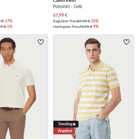
Calvin Klein
Poloshirt · Gelb
Aktueller Preis
67,99
€
9 €
-37%
Regulärer Preis
87,99 €
-22%
99 €
-5%
Niedrigster Preis
74,99 €
-9%
Trending
Angebot