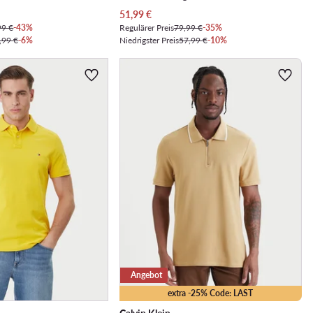
Aktueller Preis
51,99
€
99 €
-43%
Regulärer Preis
79,99 €
-35%
,99 €
-6%
Niedrigster Preis
57,99 €
-10%
Angebot
extra -25% Code: LAST