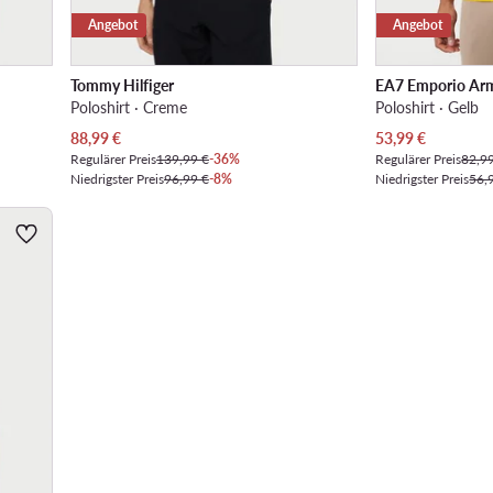
Angebot
Angebot
Tommy Hilfiger
EA7 Emporio Ar
Poloshirt · Creme
Poloshirt · Gelb
Aktueller Preis
Aktueller Preis
88,99
€
53,99
€
Regulärer Preis
139,99 €
-36%
Regulärer Preis
82,9
Niedrigster Preis
96,99 €
-8%
Niedrigster Preis
56,