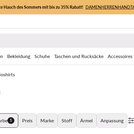
zte Hauch des Sommers mit bis zu 35% Rabatt!
DAMEN
HERREN
HANDT
en
Bekleidung
Schuhe
Taschen und Rucksäcke
Accessoires
loshirts
n
arbe
Preis
Marke
Stoff
Ärmel
Anpassung
1