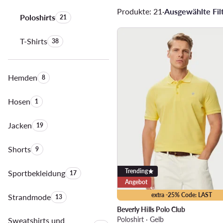
Produkte: 21
·
Ausgewählte Filt
Poloshirts
Anzahl der Produkte:
21
T-Shirts
Anzahl der Produkte:
38
Hemden
Anzahl der Produkte:
8
Hosen
Anzahl der Produkte:
1
Jacken
Anzahl der Produkte:
19
Shorts
Anzahl der Produkte:
9
Trending
Sportbekleidung
Anzahl der Produkte:
17
Angebot
extra -25% Code: LAST
Strandmode
Anzahl der Produkte:
13
Beverly Hills Polo Club
Poloshirt · Gelb
Sweatshirts und