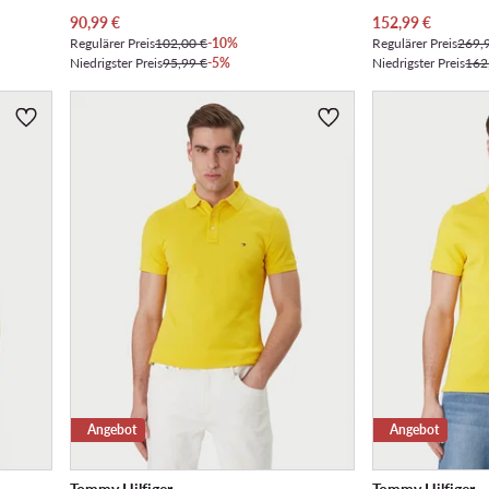
Aktueller Preis
Aktueller Preis
90,99
€
152,99
€
Regulärer Preis
102,00 €
-10%
Regulärer Preis
269,
Niedrigster Preis
95,99 €
-5%
Niedrigster Preis
162
Angebot
Angebot