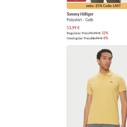
extra -25% Code: LAST
Tommy Hilfiger
Poloshirt · Gelb
Aktueller Preis
53,99
€
Regulärer Preis
79,99 €
-32%
Niedrigster Preis
58,99 €
-8%