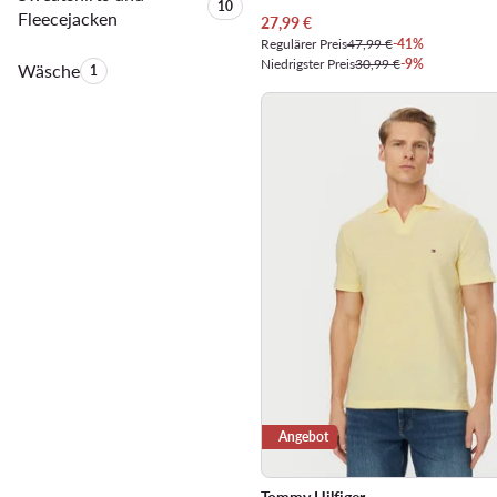
Anzahl der Produkte:
10
Fleecejacken
Aktueller Preis
27,99
€
Regulärer Preis
47,99 €
-41%
Niedrigster Preis
30,99 €
-9%
Wäsche
Anzahl der Produkte:
1
Angebot