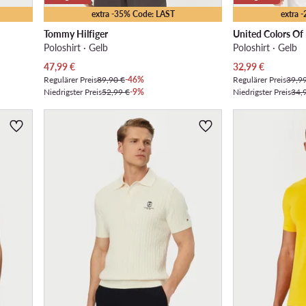
extra -35% Code: LAST
extra 
Tommy Hilfiger
United Colors Of
Poloshirt · Gelb
Poloshirt · Gelb
Aktueller Preis
Aktueller Preis
47,99
€
32,99
€
Regulärer Preis
89,90 €
-46%
Regulärer Preis
39,9
Niedrigster Preis
52,99 €
-9%
Niedrigster Preis
34,