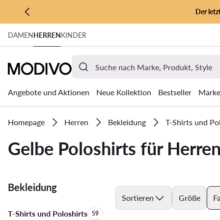
Der let
ZUM HAUPTINHALT SPRINGEN
DAMEN
HERREN
KINDER
ZUR SUCHE
Angebote und Aktionen
Neue Kollektion
Bestseller
Mark
Homepage
Herren
Bekleidung
T-Shirts und Po
Gelbe Poloshirts für Herre
Bekleidung
Sortieren
Größe
F
T-Shirts und Poloshirts
Anzahl der Produkte:
59