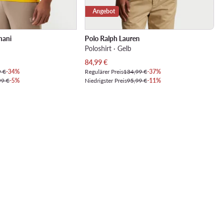
Angebot
mani
Polo Ralph Lauren
Poloshirt · Gelb
Aktueller Preis
84,99
€
9 €
-34%
Regulärer Preis
134,99 €
-37%
99 €
-5%
Niedrigster Preis
95,99 €
-11%