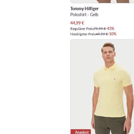
Tommy Hilfiger
Poloshirt · Gelb
Aktueller Preis
44,99
€
Regulärer Preis
79,99 €
-43%
Niedrigster Preis
49,99 €
-10%
Angebot