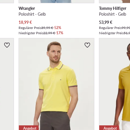
Wrangler
Tommy Hilfiger
Poloshirt · Gelb
Poloshirt · Gelb
Aktueller Preis
Aktueller Preis
18,99
€
53,99
€
Regulärer Preis
39,99 €
-52%
Regulärer Preis
99,9
Niedrigster Preis
22,99 €
-17%
Niedrigster Preis
51,
Angebot
Angebot