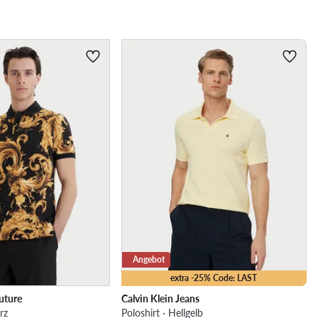
Angebot
extra -25% Code: LAST
uture
Calvin Klein Jeans
rz
Poloshirt · Hellgelb