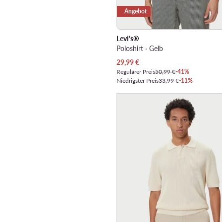
Angebot
Levi's®
Poloshirt · Gelb
Aktueller Preis
29,99
€
Regulärer Preis
50,99 €
-41%
Niedrigster Preis
33,99 €
-11%