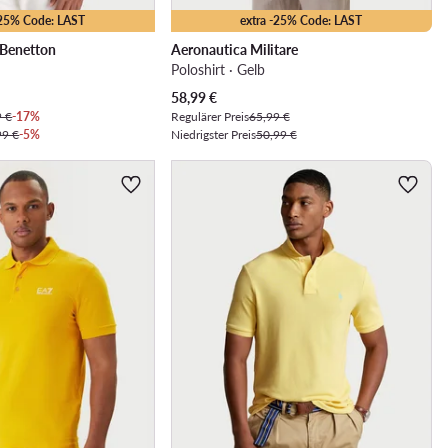
-25% Code: LAST
extra -25% Code: LAST
 Benetton
Aeronautica Militare
Poloshirt · Gelb
Aktueller Preis
58,99
€
9 €
-17%
Regulärer Preis
65,99 €
99 €
-5%
Niedrigster Preis
50,99 €