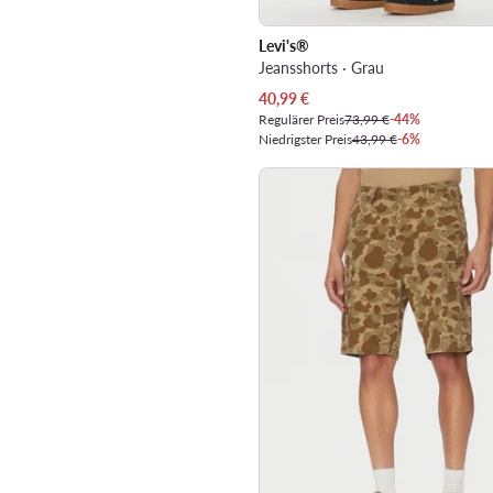
Levi's®
Jeansshorts · Grau
Aktueller Preis
40,99
€
Regulärer Preis
73,99 €
-44%
Niedrigster Preis
43,99 €
-6%