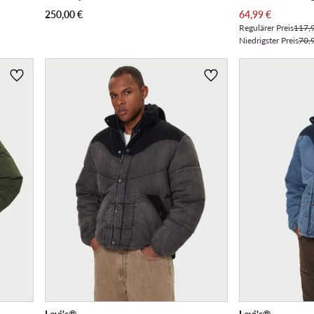
Aktueller Preis
250,00
€
64,99
€
Regulärer Preis
117,
Niedrigster Preis
70,