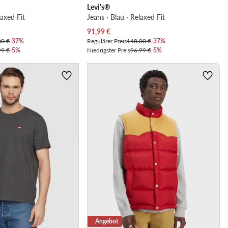
Levi's®
laxed Fit
Jeans · Blau · Relaxed Fit
Aktueller Preis
91,99
€
00 €
-37%
Regulärer Preis
148,00 €
-37%
99 €
-5%
Niedrigster Preis
96,99 €
-5%
Angebot