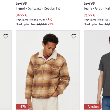
Levi's®
Levi's®
Hemd · Schwarz · Regular Fit
Jeans · Grau · Re
Aktueller Preis
Aktueller Preis
34,99
€
91,99
€
Regulärer Preis
61,99 €
-43%
Regulärer Preis
148,
Niedrigster Preis
44,99 €
-22%
Niedrigster Preis
96,
-17%
Angebot