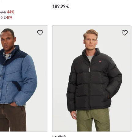
189,99
€
99 €
-44%
99 €
-8%