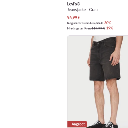
Levi's®
Jeansjacke · Grau
Aktueller Preis
96,99
€
Regulärer Preis
139,99 €
-30%
Niedrigster Preis
119,99 €
-19%
Angebot