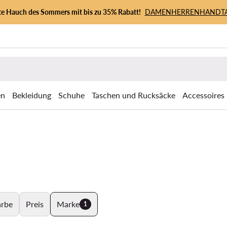
zte Hauch des Sommers mit bis zu 35% Rabatt!
DAMEN
HERREN
HANDT
en
Bekleidung
Schuhe
Taschen und Rucksäcke
Accessoires
arbe
Preis
Marke
1