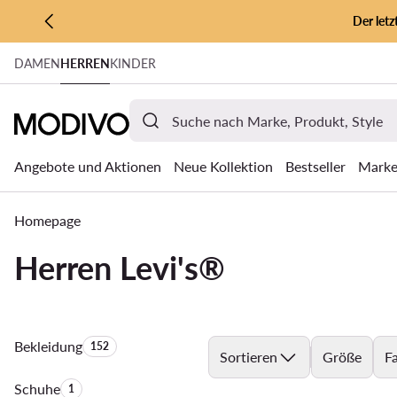
Der let
ZUM HAUPTINHALT SPRINGEN
DAMEN
HERREN
KINDER
ZUR SUCHE
Angebote und Aktionen
Neue Kollektion
Bestseller
Mark
Homepage
Herren Levi's®
Bekleidung
Anzahl der Produkte:
152
Sortieren
Größe
F
Schuhe
Anzahl der Produkte:
1