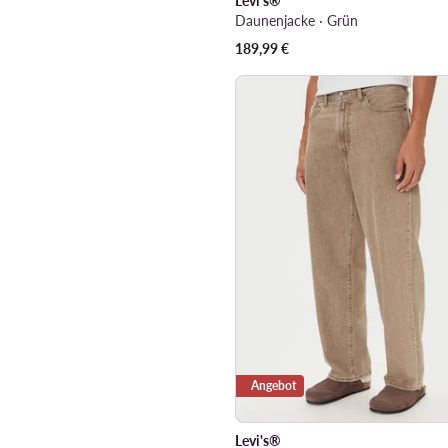
Levi's®
Daunenjacke · Grün
189,99
€
Angebot
Levi's®