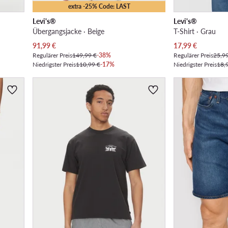
extra -25% Code: LAST
Levi's®
Levi's®
Übergangsjacke · Beige
T-Shirt · Grau
Aktueller Preis
Aktueller Preis
91,99
€
17,99
€
Regulärer Preis
149,99 €
-38%
Regulärer Preis
25,9
Niedrigster Preis
110,99 €
-17%
Niedrigster Preis
18,