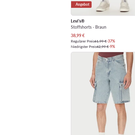
Angebot
Levi's®
Stoffshorts · Braun
Aktueller Preis
38,99
€
Regulärer Preis
61,99 €
-37%
Niedrigster Preis
42,99 €
-9%