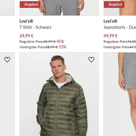
Angebot
Angebot
Levi's®
Levi's®
T-Shirt · Schwarz
Jeansshorts · Du
Aktueller Preis
Aktueller Preis
24,99
€
44,99
€
Regulärer Preis
45,99 €
-45%
Regulärer Preis
76,0
Niedrigster Preis
28,99 €
-13%
Niedrigster Preis
47,