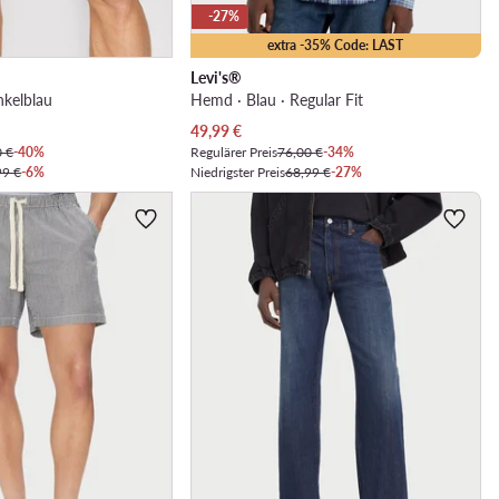
-27%
extra -35% Code: LAST
Levi's®
nkelblau
Hemd · Blau · Regular Fit
Aktueller Preis
49,99
€
0 €
-40%
Regulärer Preis
76,00 €
-34%
99 €
-6%
Niedrigster Preis
68,99 €
-27%