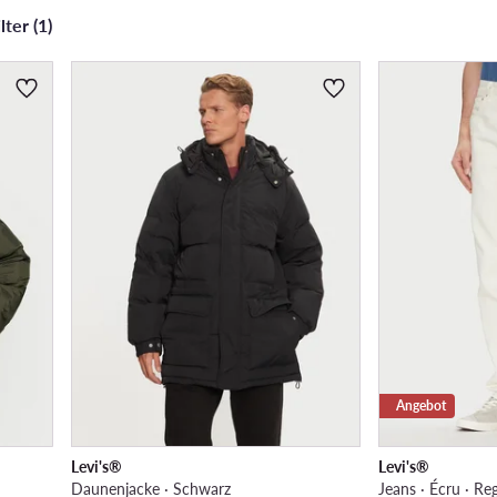
ter (1)
Angebot
Levi's®
Levi's®
Daunenjacke · Schwarz
Jeans · Écru · Reg