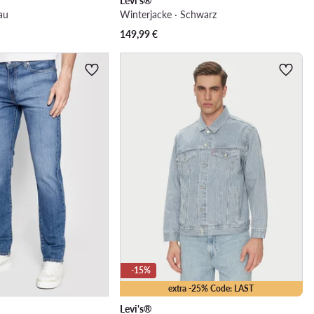
Levi's®
au
Winterjacke · Schwarz
149,99
€
-15%
extra -25% Code: LAST
Levi's®