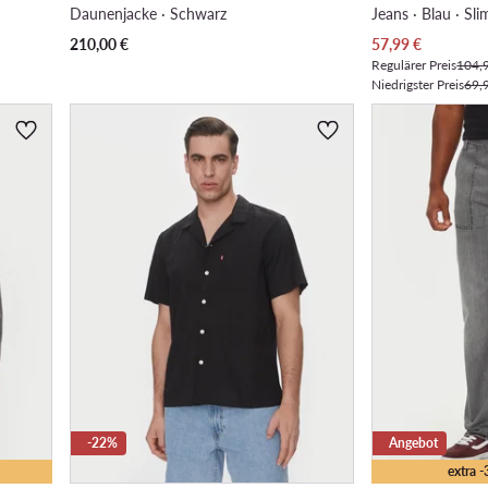
Daunenjacke · Schwarz
Jeans · Blau · Sli
Aktueller Preis
210,00
€
57,99
€
Regulärer Preis
104,
Niedrigster Preis
69,
-22%
Angebot
extra 