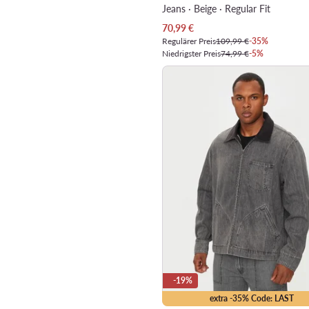
Jeans · Beige · Regular Fit
Aktueller Preis
70,99
€
Regulärer Preis
109,99 €
-35%
Niedrigster Preis
74,99 €
-5%
-19%
extra -35% Code: LAST