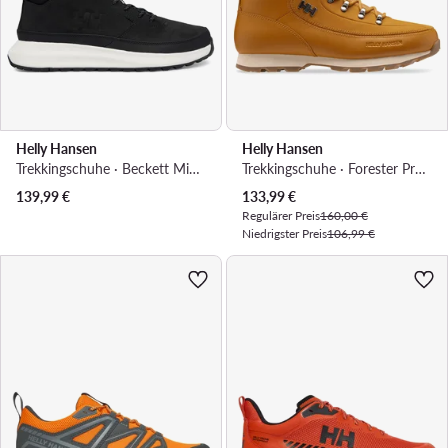
Helly Hansen
Helly Hansen
Trekkingschuhe · Beckett Mid 12119_990 · Schwarz
Trekkingschuhe · Forester Premium Winter Boots 12030 · Braun
Aktueller Preis
139,99
€
133,99
€
Regulärer Preis
160,00 €
Niedrigster Preis
106,99 €