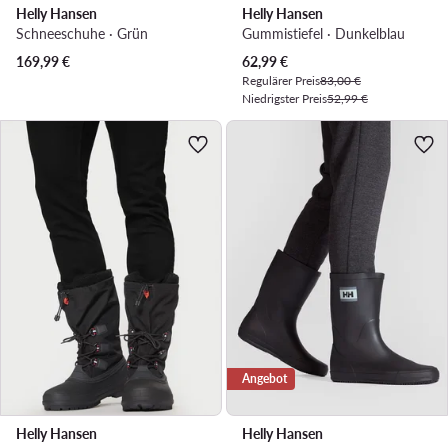
Helly Hansen
Helly Hansen
Schneeschuhe · Grün
Gummistiefel · Dunkelblau
Aktueller Preis
169,99
€
62,99
€
Regulärer Preis
83,00 €
Niedrigster Preis
52,99 €
Angebot
Helly Hansen
Helly Hansen