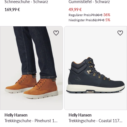
Schneeschuhe · Schwarz
Gummistiefel · Schwarz
Aktueller Preis
169,99
€
49,99
€
Regulärer Preis
79,00 €
-36%
Niedrigster Preis
52,99 €
-5%
Helly Hansen
Helly Hansen
Trekkingschuhe · Pinehurst 11738_725 · Braun
Trekkingschuhe · Coastal 11740_860 · Dunkelblau