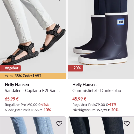
Angebot
-20%
extra -35% Code: LAST
Helly Hansen
Helly Hansen
Sandalen · Capilano F2f Sandal 11793_990 · Schwarz
Gummistiefel · Dunkelblau
Aktueller Preis
Aktueller Preis
65,99
€
45,99
€
Regulärer Preis
90,00 €
-26%
Regulärer Preis
79,00 €
-41%
Niedrigster Preis
73,99 €
-10%
Niedrigster Preis
57,99 €
-20%