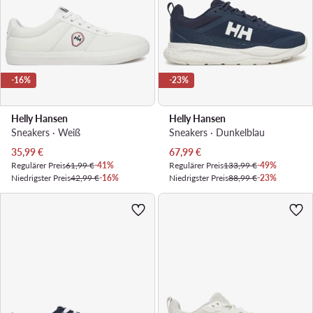
-16%
-23%
Helly Hansen
Helly Hansen
Sneakers · Weiß
Sneakers · Dunkelblau
Aktueller Preis
Aktueller Preis
35,99
€
67,99
€
Regulärer Preis
61,99 €
-41%
Regulärer Preis
133,99 €
-49%
Niedrigster Preis
42,99 €
-16%
Niedrigster Preis
88,99 €
-23%