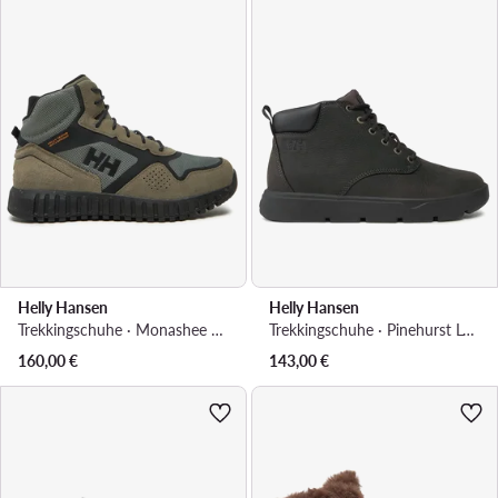
Helly Hansen
Helly Hansen
Trekkingschuhe · Monashee Ullr HT 11432 · Braun
Trekkingschuhe · Pinehurst Leather 11738_713 · Braun
160,00
€
143,00
€