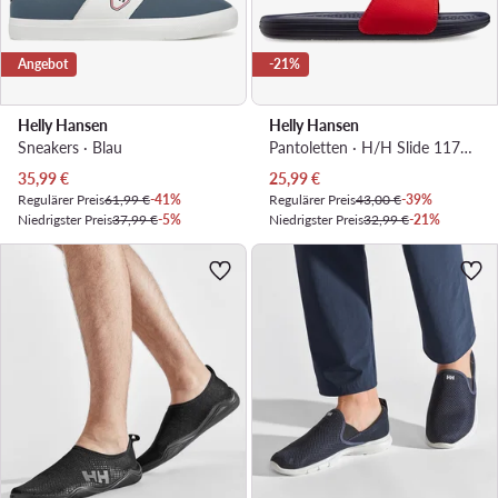
Angebot
-21%
Helly Hansen
Helly Hansen
Sneakers · Blau
Pantoletten · H/H Slide 11714 · Dunkelblau
Aktueller Preis
Aktueller Preis
35,99
€
25,99
€
Regulärer Preis
61,99 €
-41%
Regulärer Preis
43,00 €
-39%
Niedrigster Preis
37,99 €
-5%
Niedrigster Preis
32,99 €
-21%