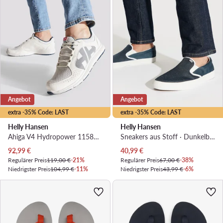
Angebot
Angebot
extra -35% Code: LAST
extra -35% Code: LAST
Helly Hansen
Helly Hansen
Ahiga V4 Hydropower 11582_013 · Wassersportschuhe
Sneakers aus Stoff · Dunkelblau
Aktueller Preis
Aktueller Preis
92,99
€
40,99
€
Regulärer Preis
119,00 €
-21%
Regulärer Preis
67,00 €
-38%
Niedrigster Preis
104,99 €
-11%
Niedrigster Preis
43,99 €
-6%