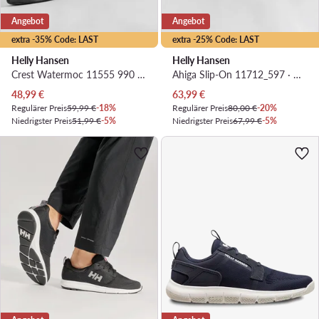
Angebot
Angebot
extra -35% Code: LAST
extra -25% Code: LAST
Helly Hansen
Helly Hansen
Crest Watermoc 11555 990 · Wassersportschuhe
Ahiga Slip-On 11712_597 · Wassersportschuhe
Aktueller Preis
Aktueller Preis
48,99
€
63,99
€
Regulärer Preis
59,99 €
-18%
Regulärer Preis
80,00 €
-20%
Niedrigster Preis
51,99 €
-5%
Niedrigster Preis
67,99 €
-5%