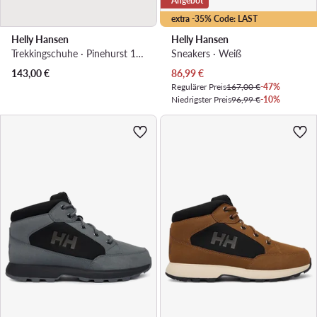
Angebot
extra -35% Code: LAST
Helly Hansen
Helly Hansen
Trekkingschuhe · Pinehurst 11738_990 · Schwarz
Sneakers · Weiß
Aktueller Preis
143,00
€
86,99
€
Regulärer Preis
167,00 €
-47%
Niedrigster Preis
96,99 €
-10%