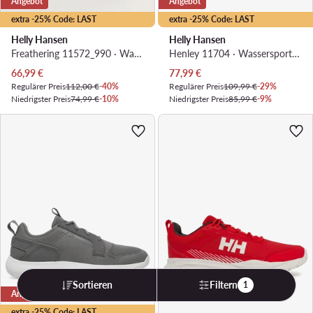
Angebot
Angebot
extra -25% Code: LAST
extra -25% Code: LAST
Helly Hansen
Helly Hansen
Freathering 11572_990 · Wassersportschuhe
Henley 11704 · Wassersportschuhe
Aktueller Preis
Aktueller Preis
66,99
€
77,99
€
Regulärer Preis
112,00 €
-40%
Regulärer Preis
109,99 €
-29%
Niedrigster Preis
74,99 €
-10%
Niedrigster Preis
85,99 €
-9%
Sortieren
Filtern
1
Angebot
Angebot
extra -25% Code: LAST