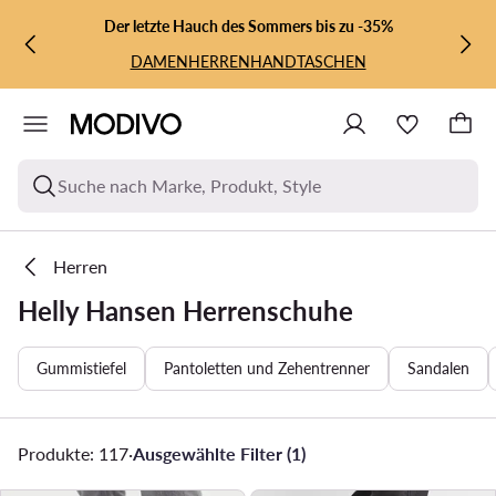
ZUM HAUPTINHALT SPRINGEN
ZUR SUCHE
Der letzte Hauch des Sommers bis zu -35%
DAMEN
HERREN
HANDTASCHEN
Suche nach Marke, Produkt, Style
Herren
Helly Hansen Herrenschuhe
Gummistiefel
Pantoletten und Zehentrenner
Sandalen
Produkte: 117
·
Ausgewählte Filter (1)