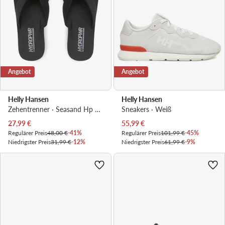
Angebot
Angebot
Helly Hansen
Helly Hansen
Zehentrenner · Seasand Hp 2 11954_993 · Schwarz
Sneakers · Weiß
Aktueller Preis
Aktueller Preis
27,99
€
55,99
€
Regulärer Preis
48,00 €
-41%
Regulärer Preis
101,99 €
-45%
Niedrigster Preis
31,99 €
-12%
Niedrigster Preis
61,99 €
-9%