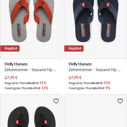
Angebot
Angebot
Helly Hansen
Helly Hansen
Zehentrenner · Seasand Hp 2 11954_308 · Orange
Zehentrenner · Seasand Hp 2 11954_693 · Dunkelblau
Aktueller Preis
Aktueller Preis
27,99
€
27,99
€
Regulärer Preis
48,00 €
-41%
Regulärer Preis
48,00 €
-41%
Niedrigster Preis
31,99 €
-12%
Niedrigster Preis
30,99 €
-9%