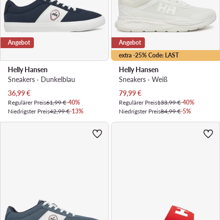
Angebot
Angebot
extra -25% Code: LAST
Helly Hansen
Helly Hansen
Sneakers · Dunkelblau
Sneakers · Weiß
Aktueller Preis
Aktueller Preis
36,99
€
79,99
€
Regulärer Preis
61,99 €
-40%
Regulärer Preis
133,99 €
-40%
Niedrigster Preis
42,99 €
-13%
Niedrigster Preis
84,99 €
-5%