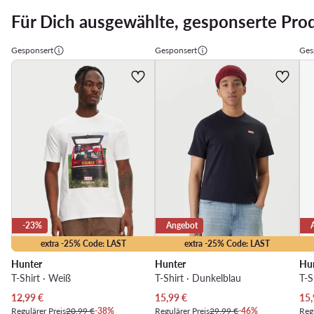
Für Dich ausgewählte, gesponserte Pro
Gesponsert
Gesponsert
Ges
-23%
Angebot
extra -25% Code: LAST
extra -25% Code: LAST
Hunter
Hunter
Hu
T-Shirt · Weiß
T-Shirt · Dunkelblau
T-S
Aktueller Preis
Aktueller Preis
Akt
12,99
€
15,99
€
15,
Regulärer Preis
20,99 €
-38%
Regulärer Preis
29,99 €
-46%
Regu