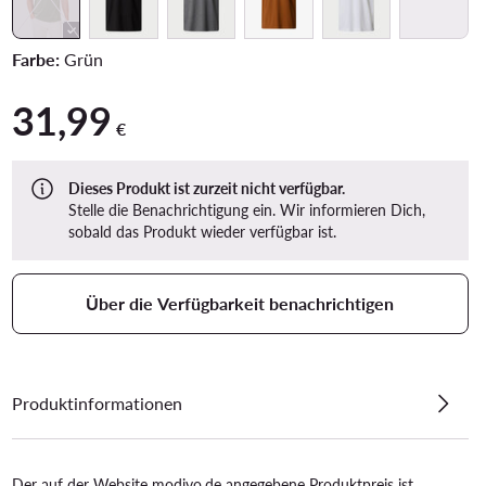
Farbe:
Grün
31,99
31,99 €
€
Dieses Produkt ist zurzeit nicht verfügbar.
Stelle die Benachrichtigung ein. Wir informieren Dich,
sobald das Produkt wieder verfügbar ist.
Über die Verfügbarkeit benachrichtigen
Produktinformationen
Der auf der Website modivo.de angegebene Produktpreis ist