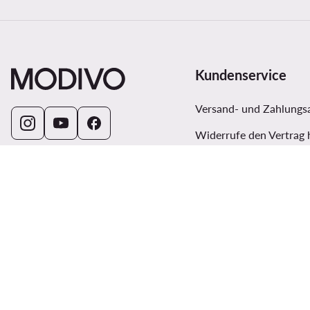
Kundenservice
Versand- und Zahlungs
Widerrufe den Vertrag 
Bestellstatus
Land ändern: Deutschland
(DE)
Sendung verfolgen
Zahlungsmethoden
Reklamationen
Hilfecenter
Kontakt