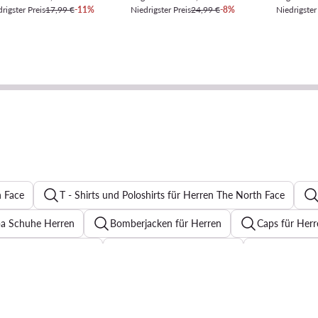
rigster Preis
17,99 €
-11%
Niedrigster Preis
24,99 €
-8%
Niedrigster
h Face
T - Shirts und Poloshirts für Herren The North Face
a Schuhe Herren
Bomberjacken für Herren
Caps für Herr
nenbrillen für Herren
Anzugsakkos für Herren
Quiksilver 
Herrenarmbänder
Laufshorts Herren
Reebok Jogginghose 
ogginghosen für Herren
Übergangsjacken für Herren
Boxer