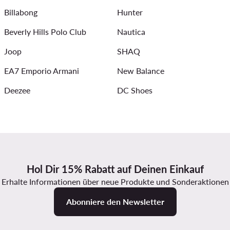
Billabong
Hunter
Poloshirts für Herren
DC Schuhe Herren
Beverly Hills Polo Club
Nautica
Joop
SHAQ
EA7 Emporio Armani
New Balance
Deezee
DC Shoes
Hol Dir 15% Rabatt auf Deinen Einkauf
Erhalte Informationen über neue Produkte und Sonderaktionen
Abonniere den Newsletter