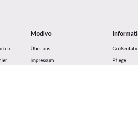
Modivo
Informat
arten
Über uns
Größentabe
hier
Impressum
Pflege
Firmendaten und Kontonummer
Produktsich
MODIVO Gruppe
Digital Serv
Blog
Bewertunge
MODIVO Advertising Services
Allgemeine Geschäftsbedingungen