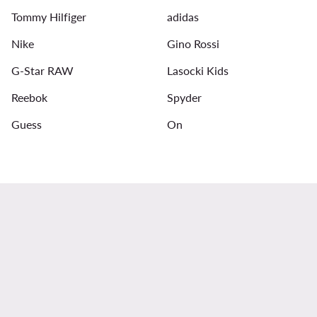
Tommy Hilfiger
adidas
Reebok sneakers Herren
Sneakers für Herren NB 740
Nike
Gino Rossi
G-Star RAW
Lasocki Kids
Reebok
Spyder
Guess
On