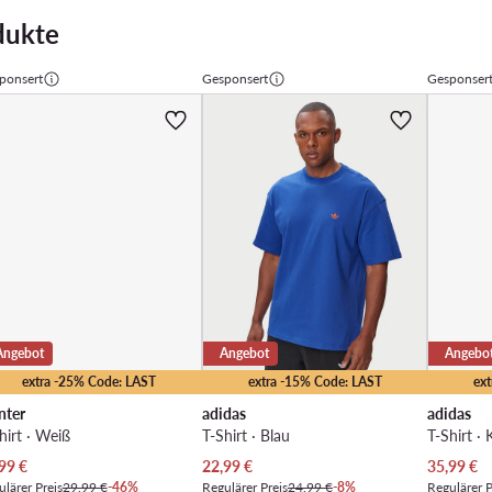
dukte
ponsert
Gesponsert
Gesponser
Angebot
Angebot
Angebo
extra -25% Code: LAST
extra -15% Code: LAST
ex
nter
adidas
adidas
hirt · Weiß
T-Shirt · Blau
T-Shirt ·
ueller Preis
Aktueller Preis
Aktueller 
99
€
22,99
€
35,99
€
lärer Preis
29,99 €
-46%
Regulärer Preis
24,99 €
-8%
Regulärer P