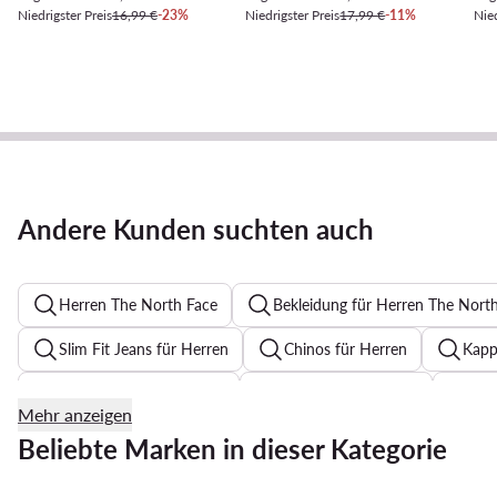
Niedrigster Preis
16,99 €
-23%
Niedrigster Preis
17,99 €
-11%
Nied
Andere Kunden suchten auch
Herren The North Face
Bekleidung für Herren The Nort
Slim Fit Jeans für Herren
Chinos für Herren
Kapp
adidas longsleeve herren
Manschettenknöpfe
Son
Mehr anzeigen
Tommy Hilfiger Poloshirts für Herren
Krawatten
Beliebte Marken in dieser Kategorie
Guess Rucksack
Bucket Hats für Herren
Graue J