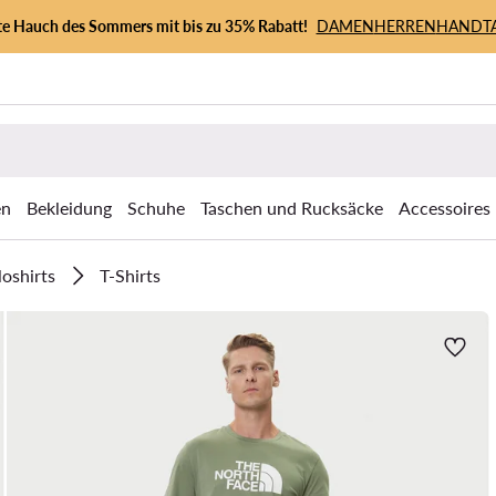
zte Hauch des Sommers mit bis zu 35% Rabatt!
DAMEN
HERREN
HANDT
en
Bekleidung
Schuhe
Taschen und Rucksäcke
Accessoires
loshirts
T-Shirts