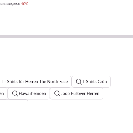
 Preis
39,99 €
-10%
T - Shirts für Herren The North Face
T-Shirts Grün
en
Hawaiihemden
Joop Pullover Herren
T-shirt Herren
Herren
Adidas Beige Sneaker für Herren
shorts für Herren
bunte sneaker herren