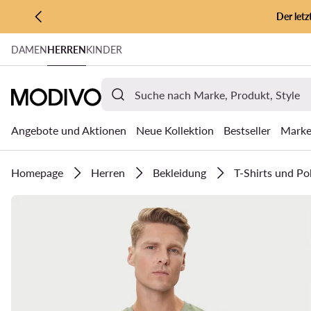
Der let
ZUM HAUPTINHALT SPRINGEN
DAMEN
HERREN
KINDER
ZUR SUCHE
Angebote und Aktionen
Neue Kollektion
Bestseller
Mark
Homepage
Herren
Bekleidung
T-Shirts und Po