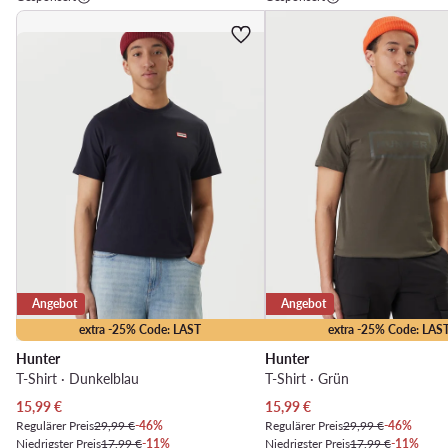
Angebot
Angebot
extra -25% Code: LAST
extra -25% Code: LAS
Hunter
Hunter
T-Shirt · Dunkelblau
T-Shirt · Grün
Aktueller Preis
Aktueller Preis
15,99
€
15,99
€
Regulärer Preis
29,99 €
-46%
Regulärer Preis
29,99 €
-46%
Niedrigster Preis
17,99 €
-11%
Niedrigster Preis
17,99 €
-11%