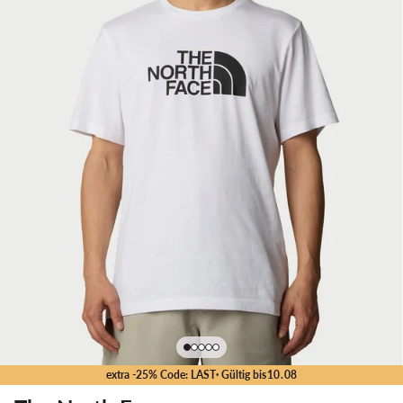
extra -25% Code: LAST
· Gültig bis
10
.
08