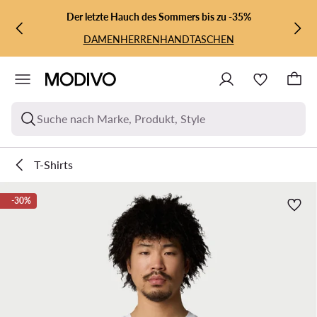
ZUM HAUPTINHALT SPRINGEN
ZUR SUCHE
Der letzte Hauch des Sommers bis zu -35%
DAMEN
HERREN
HANDTASCHEN
Suche nach Marke, Produkt, Style
T-Shirts
-30%