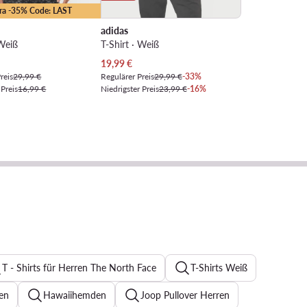
tra -35% Code: LAST
adidas
 Weiß
T-Shirt · Weiß
Preis
Aktueller Preis
19,99
€
reis
29,99 €
Regulärer Preis
29,99 €
-33%
 Preis
16,99 €
Niedrigster Preis
23,99 €
-16%
T - Shirts für Herren The North Face
T-Shirts Weiß
en
Hawaiihemden
Joop Pullover Herren