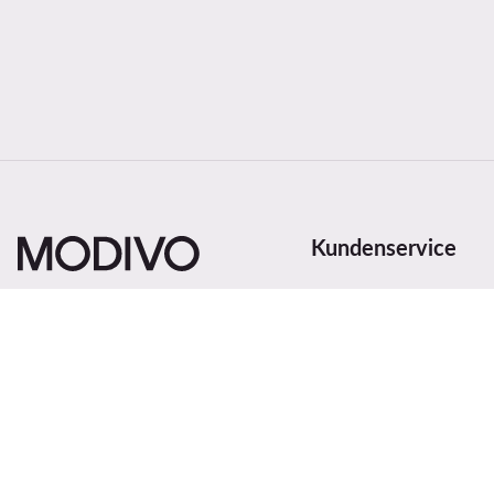
Kundenservice
Versand- und Zahlungs
Widerrufe den Vertrag 
Bestellstatus
Land ändern: Deutschland
(DE)
Sendung verfolgen
Zahlungsmethoden