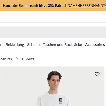
zte Hauch des Sommers mit bis zu 35% Rabatt!
DAMEN
HERREN
HANDT
en
Bekleidung
Schuhe
Taschen und Rucksäcke
Accessoires
loshirts
T-Shirts