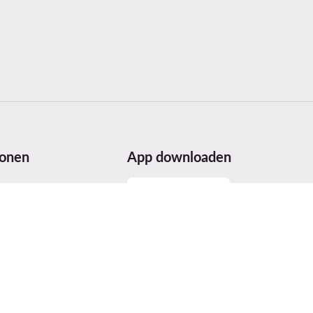
ionen
App downloaden
lle
erheit
ices Act (DSA)
n und Auszeichnungen