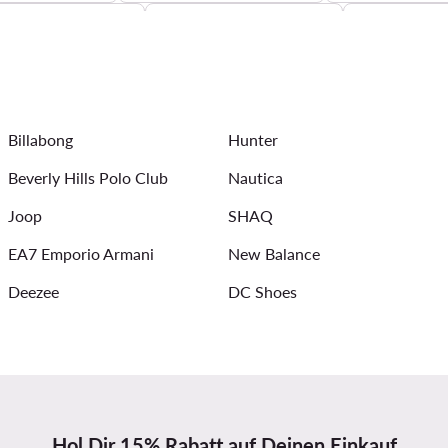
nenbrillen für Herren
Anzugsakkos für Herren
Quiksilver 
Herrenarmbänder
Laufshorts Herren
Reebok Jogginghose 
ogginghosen für Herren
Übergangsjacken für Herren
Boxer
Billabong
Hunter
Poloshirts für Herren
DC Schuhe Herren
Beverly Hills Polo Club
Nautica
Joop
SHAQ
EA7 Emporio Armani
New Balance
Deezee
DC Shoes
Hol Dir 15% Rabatt auf Deinen Einkauf