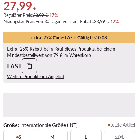
27,99
Aktueller Preis 27,99 €
€
Regulärer Preis:
33,99 €
-17%
Niedrigster Preis von 30 Tagen vor dem Rabatt:
33,99 €
-17%
extra -25% Code: LAST
· Gültig bis
10
.
08
Extra -25% Rabatt beim Kauf dieses Produkts, bei einem
Mindestbestellwert von 79 € im Warenkorb
LAST
Weitere Produkte im Angebot
Größe:
Internationale Größe (INT)
Letzte Artikel
S
M
L
XL