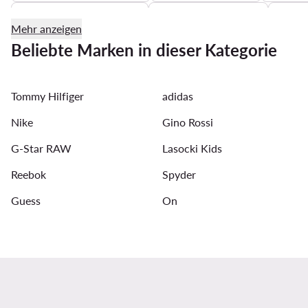
adidas longsleeve herren
Manschettenknöpfe
Son
Mehr anzeigen
Tommy Hilfiger Poloshirts für Herren
Krawatten
Beliebte Marken in dieser Kategorie
Guess Rucksack
Bucket Hats für Herren
Graue J
Tommy Hilfiger
adidas
Reebok sneakers Herren
Sneakers für Herren NB 740
Nike
Gino Rossi
G-Star RAW
Lasocki Kids
Reebok
Spyder
Guess
On