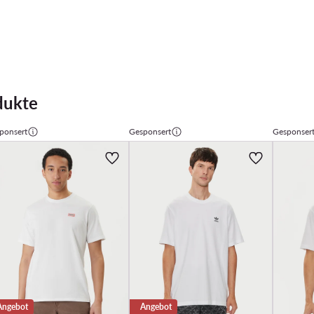
dukte
ponsert
Gesponsert
Gesponser
Angebot
Angebot