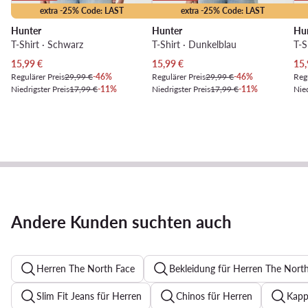
extra -25% Code: LAST
extra -25% Code: LAST
Hunter
Hunter
Hu
T-Shirt · Schwarz
T-Shirt · Dunkelblau
T-S
Aktueller Preis
Aktueller Preis
Akt
15,99
€
15,99
€
15,
Regulärer Preis
29,99 €
-46%
Regulärer Preis
29,99 €
-46%
Regu
Niedrigster Preis
17,99 €
-11%
Niedrigster Preis
17,99 €
-11%
Nied
Andere Kunden suchten auch
Herren The North Face
Bekleidung für Herren The Nort
Slim Fit Jeans für Herren
Chinos für Herren
Kapp