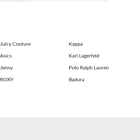
T-shirt Herren
Herren
Adidas Beige Sneaker für Herren
shorts für Herren
bunte sneaker herren
Juicy Couture
Kappa
Asics
Karl Lagerfeld
Jenny
Polo Ralph Lauren
ROXY
Badura