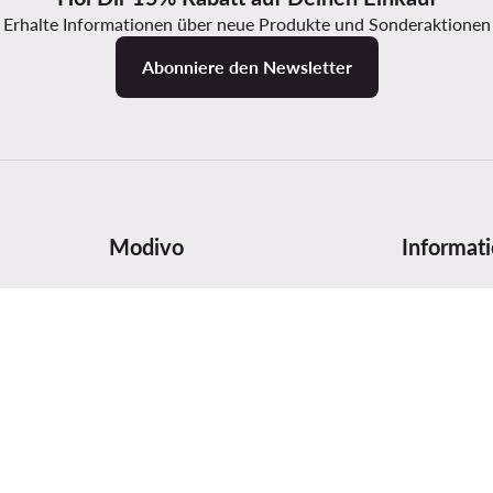
Erhalte Informationen über neue Produkte und Sonderaktionen
Abonniere den Newsletter
Modivo
Informat
arten
Über uns
Größentabe
hier
Impressum
Pflege
Firmendaten und Kontonummer
Produktsich
MODIVO Gruppe
Digital Serv
Blog
Bewertunge