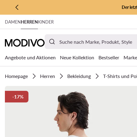
Der let
ZUM HAUPTINHALT SPRINGEN
DAMEN
HERREN
KINDER
ZUR SUCHE
Angebote und Aktionen
Neue Kollektion
Bestseller
Mark
Homepage
Herren
Bekleidung
T-Shirts und Po
-17%