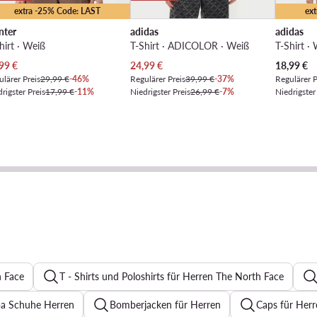
extra -25% Code: LAST
ex
nter
adidas
adidas
hirt · Weiß
T-Shirt · ADICOLOR · Weiß
T-Shirt ·
ueller Preis
Aktueller Preis
Aktueller 
99
€
24,99
€
18,99
€
lärer Preis
29,99 €
-46%
Regulärer Preis
39,99 €
-37%
Regulärer P
rigster Preis
17,99 €
-11%
Niedrigster Preis
26,99 €
-7%
Niedrigster
h Face
T - Shirts und Poloshirts für Herren The North Face
a Schuhe Herren
Bomberjacken für Herren
Caps für Herr