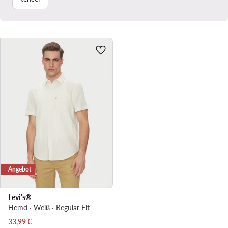
Angebot
Levi's®
Hemd · Weiß · Regular Fit
Aktueller Preis
33,99
€