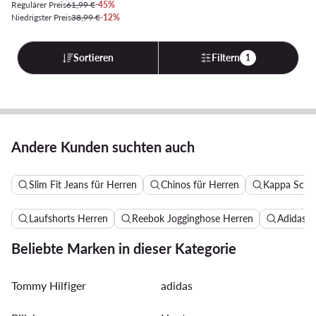
Regulärer Preis
61,99 €
-45%
Niedrigster Preis
38,99 €
-12%
Sortieren
Filtern
1
Andere Kunden suchten auch
Slim Fit Jeans für Herren
Chinos für Herren
Kappa Schu
Laufshorts Herren
Reebok Jogginghose Herren
Adidas B
Beliebte Marken in dieser Kategorie
Tommy Hilfiger
adidas