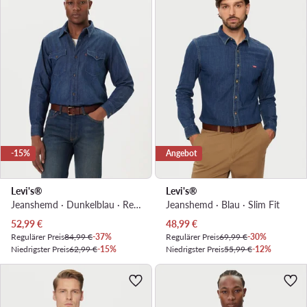
-15%
Angebot
Levi's®
Levi's®
Jeanshemd · Dunkelblau · Relaxed Fit
Jeanshemd · Blau · Slim Fit
Aktueller Preis
Aktueller Preis
52,99
€
48,99
€
Regulärer Preis
84,99 €
-37%
Regulärer Preis
69,99 €
-30%
Niedrigster Preis
62,99 €
-15%
Niedrigster Preis
55,99 €
-12%