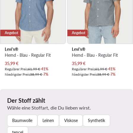
Angebot
Angebot
Levi's®
Levi's®
Hemd · Blau · Regular Fit
Hemd · Blau · Regular Fit
Aktueller Preis
Aktueller Preis
35,99
€
35,99
€
Regulärer Preis
61,99 €
-41%
Regulärer Preis
61,99 €
-41%
Niedrigster Preis
38,99 €
-7%
Niedrigster Preis
38,99 €
-7%
Der Stoff zählt
Wähle eine Stoffart, die Du lieben wirst.
Baumwolle
Leinen
Viskose
Synthetik
tencel