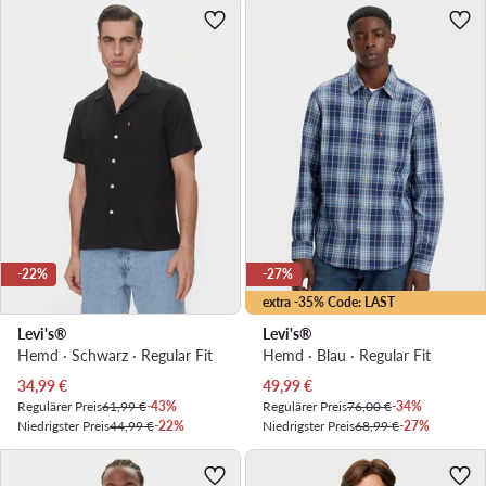
-22%
-27%
extra -35% Code: LAST
Levi's®
Levi's®
Hemd · Schwarz · Regular Fit
Hemd · Blau · Regular Fit
Aktueller Preis
Aktueller Preis
34,99
€
49,99
€
Regulärer Preis
61,99 €
-43%
Regulärer Preis
76,00 €
-34%
Niedrigster Preis
44,99 €
-22%
Niedrigster Preis
68,99 €
-27%