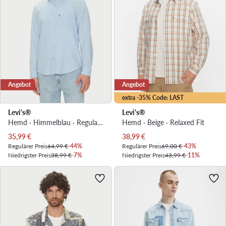
Angebot
Angebot
extra -35% Code: LAST
Levi's®
Levi's®
Hemd · Himmelblau · Regular Fit
Hemd · Beige · Relaxed Fit
Aktueller Preis
Aktueller Preis
35,99
€
38,99
€
Regulärer Preis
64,99 €
-44%
Regulärer Preis
69,00 €
-43%
Niedrigster Preis
38,99 €
-7%
Niedrigster Preis
43,99 €
-11%