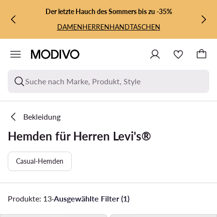
ZUM HAUPTINHALT SPRINGEN
ZUR SUCHE
Der letzte Hauch des Sommers bis zu -35%
DAMEN
HERREN
HANDTASCHEN
Suche nach Marke, Produkt, Style
Bekleidung
Hemden für Herren Levi's®
Casual-Hemden
Produkte: 13
·
Ausgewählte Filter (1)