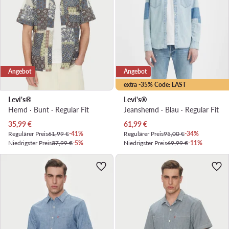
Angebot
Angebot
extra -35% Code: LAST
Levi's®
Levi's®
Hemd · Bunt · Regular Fit
Jeanshemd · Blau · Regular Fit
Aktueller Preis
Aktueller Preis
35,99
€
61,99
€
Regulärer Preis
61,99 €
-41%
Regulärer Preis
95,00 €
-34%
Niedrigster Preis
37,99 €
-5%
Niedrigster Preis
69,99 €
-11%