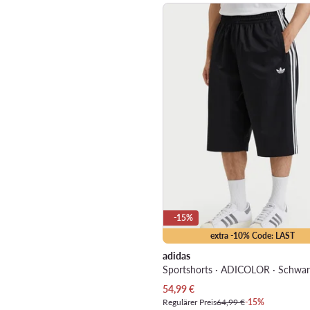
-15%
extra -10% Code: LAST
adidas
Sportshorts · ADICOLOR · Schwar
Aktueller Preis
54,99
€
Regulärer Preis
64,99 €
-15%