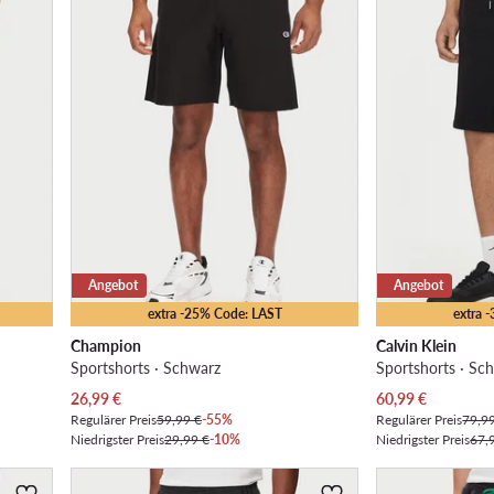
Angebot
Angebot
extra -25% Code: LAST
extra 
Champion
Calvin Klein
Sportshorts · Schwarz
Sportshorts · Sc
Aktueller Preis
Aktueller Preis
26,99
€
60,99
€
Regulärer Preis
59,99 €
-55%
Regulärer Preis
79,9
Niedrigster Preis
29,99 €
-10%
Niedrigster Preis
67,