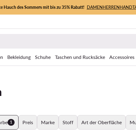
zte Hauch des Sommers mit bis zu 35% Rabatt!
DAMEN
HERREN
HANDT
en
Bekleidung
Schuhe
Taschen und Rucksäcke
Accessoires
n
arbe
Preis
Marke
Stoff
Art der Oberfläche
Mu
1