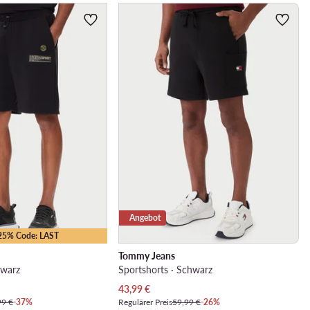
Angebot
-25% Code: LAST
Tommy Jeans
hwarz
Sportshorts · Schwarz
Aktueller Preis
43,99
€
99 €
-37%
Regulärer Preis
59,99 €
-26%