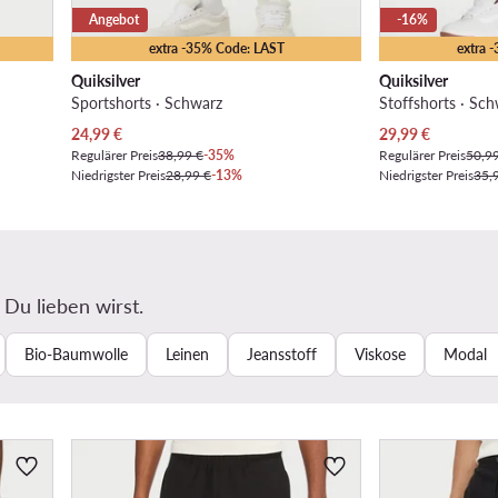
Angebot
-16%
extra -35% Code: LAST
extra 
Quiksilver
Quiksilver
Sportshorts · Schwarz
Stoffshorts · Sc
Aktueller Preis
Aktueller Preis
24,99
€
29,99
€
Regulärer Preis
38,99 €
-35%
Regulärer Preis
50,9
Niedrigster Preis
28,99 €
-13%
Niedrigster Preis
35,
 Du lieben wirst.
Bio-Baumwolle
Leinen
Jeansstoff
Viskose
Modal