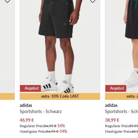
Angebot
Angebot
extra -10% Code: LAST
extra 
adidas
adidas
Sportshorts · Schwarz
Sportshorts · Sc
Aktueller Preis
Aktueller Preis
46,99
€
38,99
€
Regulärer Preis
54,99 €
-14%
Regulärer Preis
59,9
Niedrigster Preis
54,99 €
-14%
Niedrigster Preis
40,