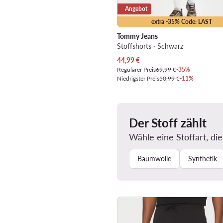
Angebot
extra -35% Code: LAST
Tommy Jeans
Stoffshorts · Schwarz
Aktueller Preis
44,99
€
Regulärer Preis
69,99 €
-35%
Niedrigster Preis
50,99 €
-11%
Der Stoff zählt
Wähle eine Stoffart, die
Baumwolle
Synthetik