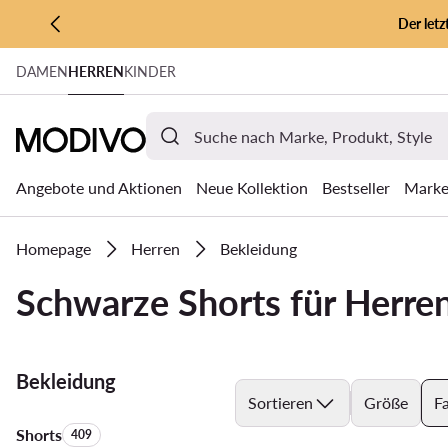
Der let
ZUM HAUPTINHALT SPRINGEN
DAMEN
HERREN
KINDER
ZUR SUCHE
Angebote und Aktionen
Neue Kollektion
Bestseller
Mark
Homepage
Herren
Bekleidung
Schwarze Shorts für Herre
Bekleidung
Sortieren
Größe
F
Shorts
Anzahl der Produkte:
409