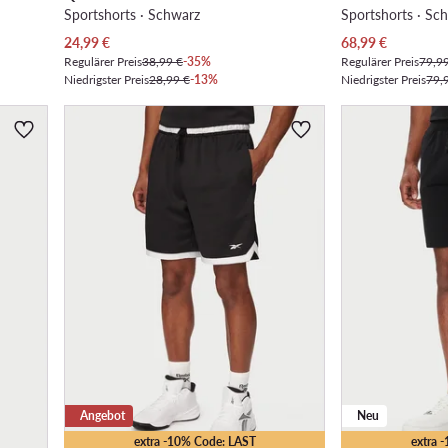
Sportshorts · Schwarz
Sportshorts · Sc
Aktueller Preis
Aktueller Preis
24,99
€
68,99
€
Regulärer Preis
38,99 €
-35%
Regulärer Preis
79,9
Niedrigster Preis
28,99 €
-13%
Niedrigster Preis
79,
Angebot
Neu
extra -10% Code: LAST
extra 