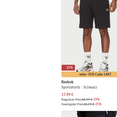
-25%
extra -35% Code: LAST
Reebok
Sportshorts · Schwarz
Aktueller Preis
17,99
€
Regulärer Preis
43,99 €
-59%
Niedrigster Preis
23,99 €
-25%