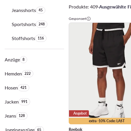
Produkte: 409
·
Ausgewählte Fil
Jeansshorts
Anzahl der Produkte:
45
Gesponsert
Sportshorts
Anzahl der Produkte:
248
Stoffshorts
Anzahl der Produkte:
116
Anzüge
Anzahl der Produkte:
8
Hemden
Anzahl der Produkte:
222
Hosen
Anzahl der Produkte:
421
Jacken
Anzahl der Produkte:
991
Angebot
Jeans
Anzahl der Produkte:
128
extra -10% Code: LAST
Jogginganzüge
Anzahl der Produkte:
Reebok
65