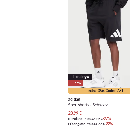
Trending
-22%
extra -35% Code: LAST
adidas
Sportshorts · Schwarz
Aktueller Preis
23,99
€
Regulärer Preis
32,99 €
-27%
Niedrigster Preis
30,99 €
-22%