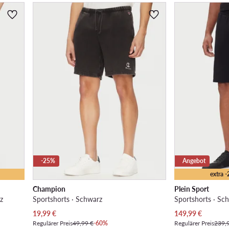
-25%
Angebot
extra 
Champion
Plein Sport
z
Sportshorts · Schwarz
Sportshorts · Sc
Aktueller Preis
Aktueller Preis
19,99
€
149,99
€
Regulärer Preis
49,99 €
-60%
Regulärer Preis
239,