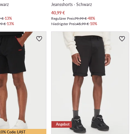
hwarz
Jeansshorts · Schwarz
Aktueller Preis
40,99
€
9 €
-13%
Regulärer Preis
79,99 €
-48%
99 €
-13%
Niedrigster Preis
45,99 €
-10%
Angebot
-10% Code: LAST