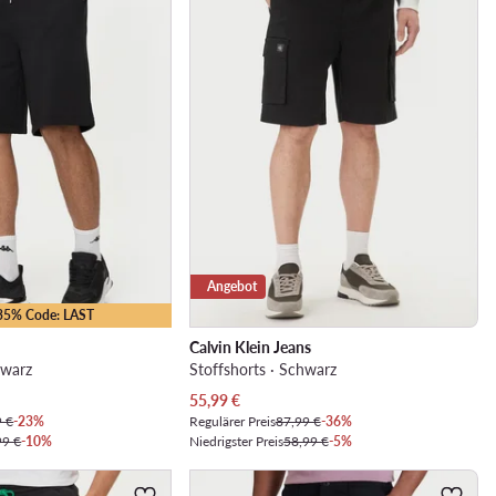
Angebot
-35% Code: LAST
Calvin Klein Jeans
hwarz
Stoffshorts · Schwarz
Aktueller Preis
55,99
€
9 €
-23%
Regulärer Preis
87,99 €
-36%
99 €
-10%
Niedrigster Preis
58,99 €
-5%