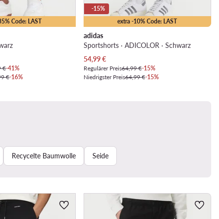
-15%
-35% Code: LAST
extra -10% Code: LAST
adidas
hwarz
Sportshorts · ADICOLOR · Schwarz
Aktueller Preis
54,99
€
9 €
-41%
Regulärer Preis
64,99 €
-15%
99 €
-16%
Niedrigster Preis
64,99 €
-15%
Recycelte Baumwolle
Seide