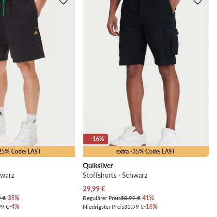
-16%
-25% Code: LAST
extra -35% Code: LAST
Quiksilver
hwarz
Stoffshorts · Schwarz
Aktueller Preis
29,99
€
9 €
-35%
Regulärer Preis
50,99 €
-41%
99 €
-4%
Niedrigster Preis
35,99 €
-16%