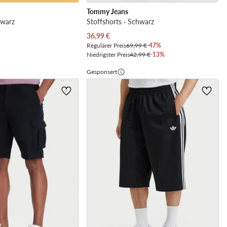
Tommy Jeans
hwarz
Stoffshorts · Schwarz
Aktueller Preis
36,99
€
Regulärer Preis
69,99 €
-47%
Niedrigster Preis
42,99 €
-13%
Gesponsert