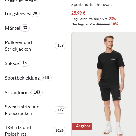
Sportshorts · Schwarz
Aktueller Preis
Longsleeves
Anzahl der Produkte:
25,99
€
90
Regulärer Preis
33,99 €
-23%
Niedrigster Preis
28,99 €
-10%
Mäntel
Anzahl der Produkte:
33
Pullover und
Anzahl der Produkte:
159
Strickjacken
Sakkos
Anzahl der Produkte:
16
Sportbekleidung
Anzahl der Produkte:
288
Strandmode
Anzahl der Produkte:
143
Sweatshirts und
Anzahl der Produkte:
777
Fleecejacken
Angebot
T-Shirts und
Anzahl der Produkte:
1626
Poloshirts