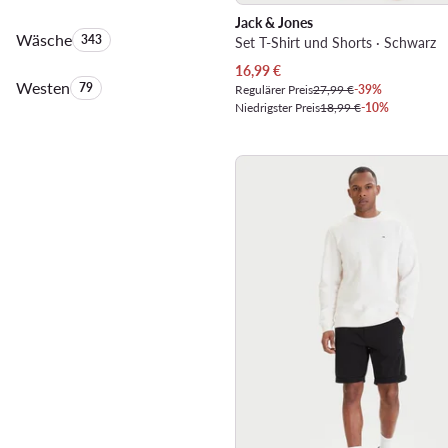
Jack & Jones
Wäsche
Anzahl der Produkte:
343
Set T-Shirt und Shorts · Schwarz
Aktueller Preis
16,99
€
Westen
Anzahl der Produkte:
79
Regulärer Preis
27,99 €
-39%
Niedrigster Preis
18,99 €
-10%