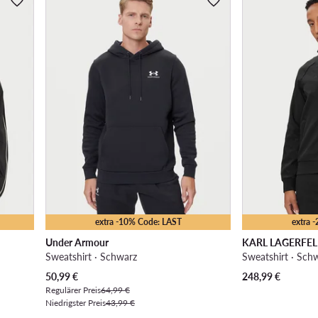
extra -10% Code: LAST
extra 
Under Armour
KARL LAGERFE
Sweatshirt · Schwarz
Sweatshirt · Sch
Aktueller Preis
50,99
€
248,99
€
Regulärer Preis
64,99 €
Niedrigster Preis
43,99 €