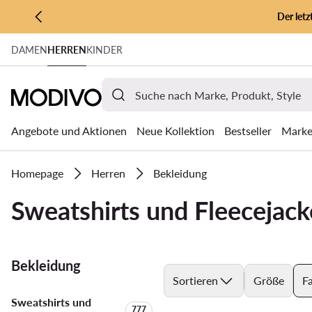
Der let
ZUM HAUPTINHALT SPRINGEN
DAMEN
HERREN
KINDER
ZUR SUCHE
Angebote und Aktionen
Neue Kollektion
Bestseller
Mark
Homepage
Herren
Bekleidung
Sweatshirts und Fleecejack
Bekleidung
Sortieren
Größe
F
Sweatshirts und
Anzahl der Produkte:
777