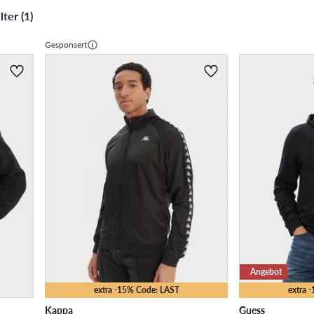
ter (1)
Gesponsert
Angebot
extra -15% Code: LAST
extra 
Kappa
Guess