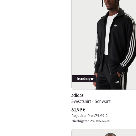
Trending
adidas
Sweatshirt · Schwarz
Aktueller Preis
61,99
€
Regulärer Preis
74,99 €
Niedrigster Preis
59,99 €