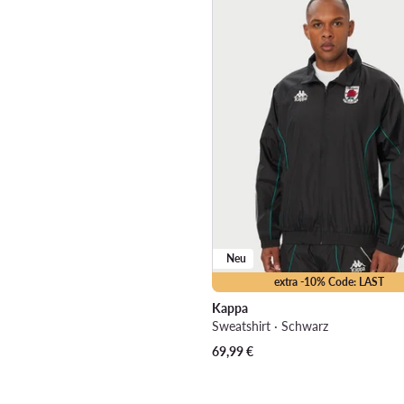
Neu
extra -10% Code: LAST
Kappa
Sweatshirt · Schwarz
69,99
€