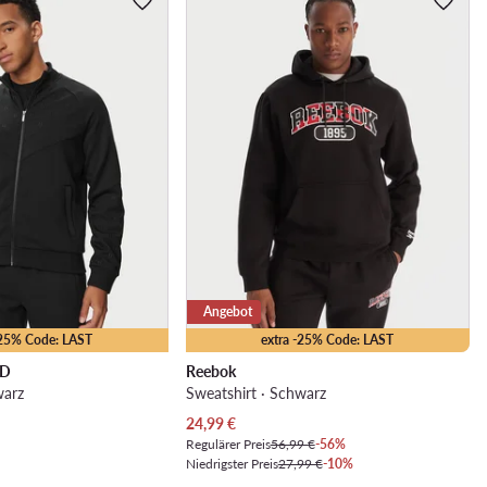
Angebot
-25% Code: LAST
extra -25% Code: LAST
LD
Reebok
warz
Sweatshirt · Schwarz
Aktueller Preis
24,99
€
Regulärer Preis
56,99 €
-56%
Niedrigster Preis
27,99 €
-10%