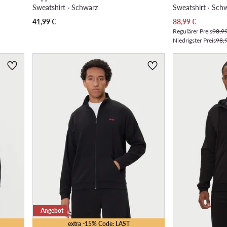
Sweatshirt · Schwarz
Sweatshirt · Sch
Aktueller Preis
41,99
€
88,99
€
Regulärer Preis
98,9
Niedrigster Preis
98,
Angebot
extra -15% Code: LAST