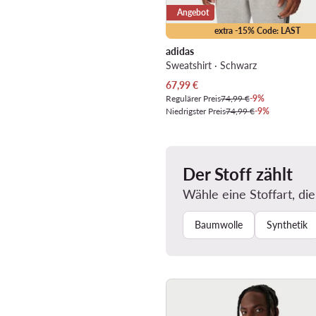
Angebot
extra -15% Code: LAST
adidas
Sweatshirt · Schwarz
Aktueller Preis
67,99
€
Regulärer Preis
74,99 €
-9%
Niedrigster Preis
74,99 €
-9%
Der Stoff zählt
Wähle eine Stoffart, die
Baumwolle
Synthetik