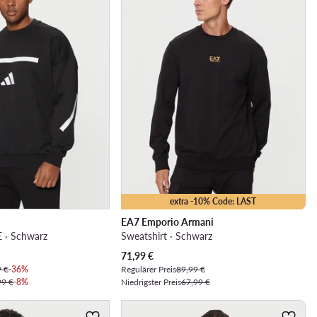
extra -10% Code: LAST
EA7 Emporio Armani
E · Schwarz
Sweatshirt · Schwarz
Aktueller Preis
71,99
€
9 €
-36%
Regulärer Preis
89,99 €
99 €
-8%
Niedrigster Preis
67,99 €