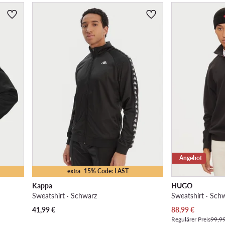
Angebot
extra -15% Code: LAST
Kappa
HUGO
Sweatshirt · Schwarz
Sweatshirt · Sch
Aktueller Preis
41,99
€
88,99
€
Regulärer Preis
99,9