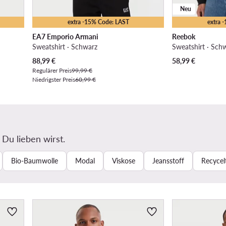
Neu
extra -15% Code: LAST
extra 
EA7 Emporio Armani
Reebok
Sweatshirt · Schwarz
Sweatshirt · Sch
Aktueller Preis
88,99
€
58,99
€
Regulärer Preis
99,99 €
Niedrigster Preis
60,99 €
 Du lieben wirst.
Bio-Baumwolle
Modal
Viskose
Jeansstoff
Recycel