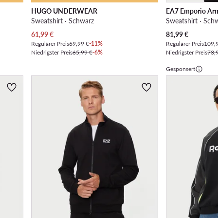
HUGO UNDERWEAR
EA7 Emporio Ar
Sweatshirt · Schwarz
Sweatshirt · Sch
Aktueller Preis
Aktueller Preis
61,99
€
81,99
€
Regulärer Preis
69,99 €
-11%
Regulärer Preis
109,
Niedrigster Preis
65,99 €
-6%
Niedrigster Preis
73,
Gesponsert