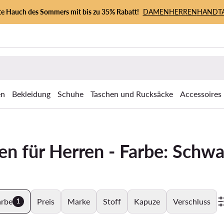
zte Hauch des Sommers mit bis zu 35% Rabatt!
DAMEN
HERREN
HANDT
en
Bekleidung
Schuhe
Taschen und Rucksäcke
Accessoires
en für Herren - Farbe: Schwa
arbe
Preis
Marke
Stoff
Kapuze
Verschluss
1