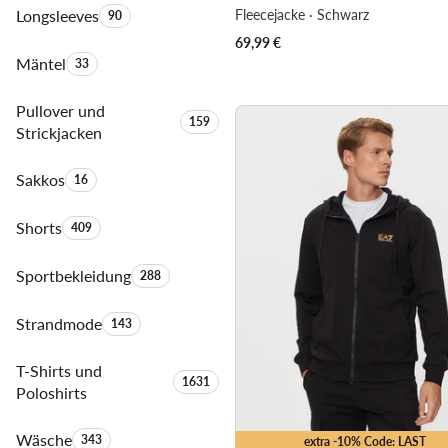
Longsleeves
Anzahl der Produkte:
Fleecejacke · Schwarz
90
69,99
€
Mäntel
Anzahl der Produkte:
33
Pullover und
Anzahl der Produkte:
159
Strickjacken
Sakkos
Anzahl der Produkte:
16
Shorts
Anzahl der Produkte:
409
Sportbekleidung
Anzahl der Produkte:
288
Strandmode
Anzahl der Produkte:
143
T-Shirts und
Anzahl der Produkte:
1631
Poloshirts
Wäsche
Anzahl der Produkte:
343
extra -10% Code: LAST