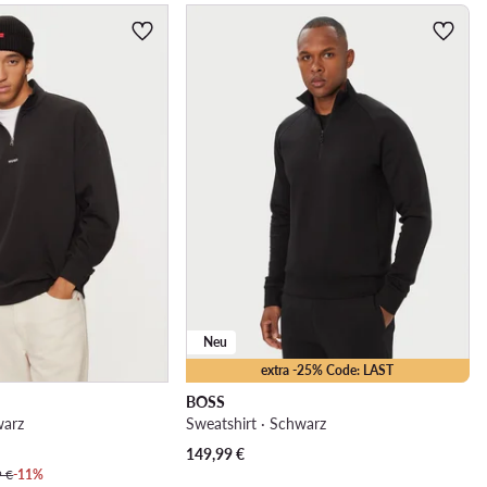
Neu
extra -25% Code: LAST
BOSS
warz
Sweatshirt · Schwarz
149,99
€
9 €
-11%