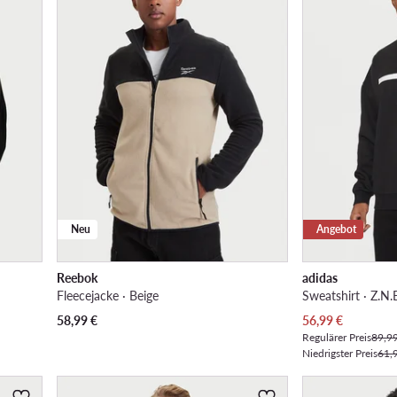
Neu
Angebot
Reebok
adidas
Fleecejacke · Beige
Sweatshirt · Z.N.
Aktueller Preis
58,99
€
56,99
€
Regulärer Preis
89,9
Niedrigster Preis
61,