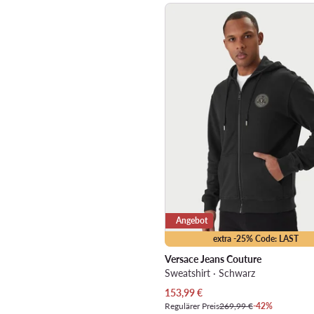
Angebot
extra -25% Code: LAST
Versace Jeans Couture
Sweatshirt · Schwarz
Aktueller Preis
153,99
€
Regulärer Preis
269,99 €
-42%