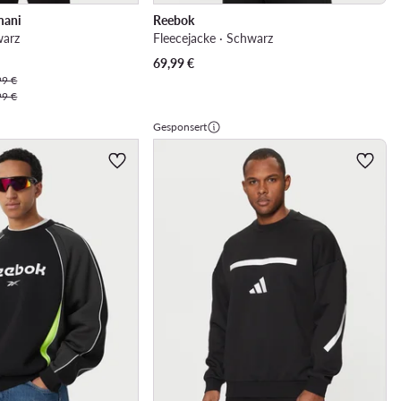
mani
Reebok
warz
Fleecejacke · Schwarz
69,99
€
99 €
99 €
Gesponsert