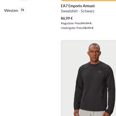
EA7 Emporio Armani
Westen
Anzahl der Produkte:
79
Sweatshirt · Schwarz
Aktueller Preis
86,99
€
Regulärer Preis
99,99 €
Niedrigster Preis
78,99 €