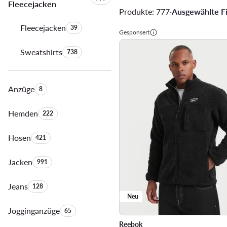
Fleecejacken
Produkte: 777
·
Ausgewählte Fil
Fleecejacken
Anzahl der Produkte:
39
Gesponsert
Sweatshirts
Anzahl der Produkte:
738
Anzüge
Anzahl der Produkte:
8
Hemden
Anzahl der Produkte:
222
Hosen
Anzahl der Produkte:
421
Jacken
Anzahl der Produkte:
991
Jeans
Anzahl der Produkte:
128
Neu
Jogginganzüge
Anzahl der Produkte:
65
Reebok