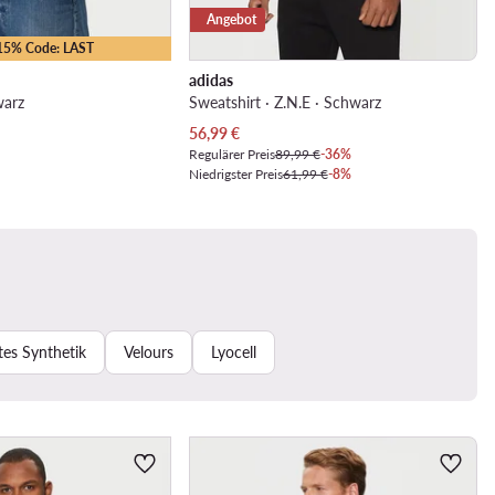
Angebot
-15% Code: LAST
adidas
warz
Sweatshirt · Z.N.E · Schwarz
Aktueller Preis
56,99
€
Regulärer Preis
89,99 €
-36%
Niedrigster Preis
61,99 €
-8%
tes Synthetik
Velours
Lyocell