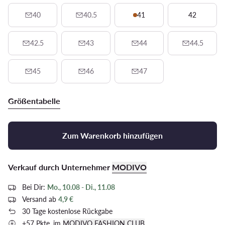
40
40.5
41
42
42.5
43
44
44.5
45
46
47
Größentabelle
Zum Warenkorb hinzufügen
Verkauf durch Unternehmer
MODIVO
Bei Dir:
Mo., 10.08 - Di., 11.08
Versand ab
4,9 €
30 Tage kostenlose Rückgabe
+57 Pkte. im
MODIVO FASHION CLUB