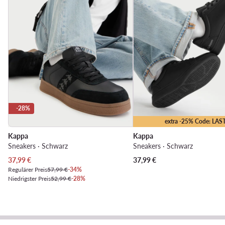
-28%
extra -25% Code: LAS
Kappa
Kappa
Sneakers · Schwarz
Sneakers · Schwarz
Aktueller Preis
37,99
€
37,99
€
Regulärer Preis
57,99 €
-34%
Niedrigster Preis
52,99 €
-28%