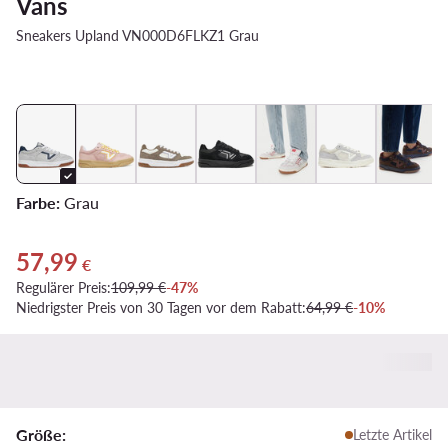
Vans
Sneakers Upland VN000D6FLKZ1 Grau
Farbe:
Grau
57,99
Aktueller Preis 57,99 €
€
Regulärer Preis:
109,99 €
-47%
Niedrigster Preis von 30 Tagen vor dem Rabatt:
64,99 €
-10%
Größe:
Letzte Artikel