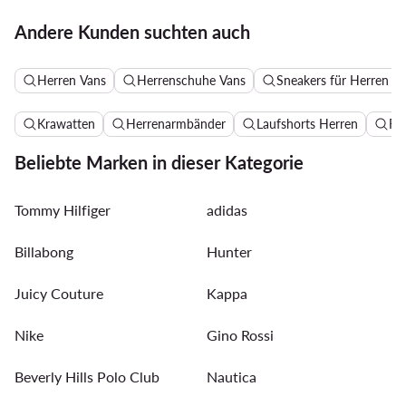
Andere Kunden suchten auch
Herren Vans
Herrenschuhe Vans
Sneakers für Herren V
Krawatten
Herrenarmbänder
Laufshorts Herren
Re
Beliebte Marken in dieser Kategorie
Tommy Hilfiger
adidas
Billabong
Hunter
Juicy Couture
Kappa
Nike
Gino Rossi
Beverly Hills Polo Club
Nautica