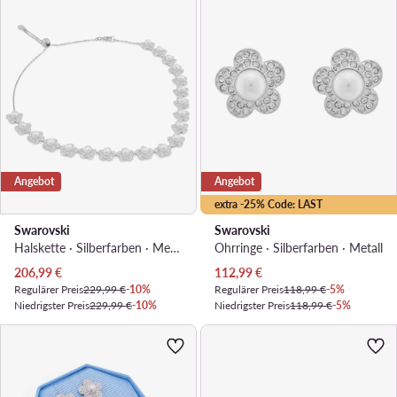
Angebot
Angebot
extra -25% Code: LAST
Swarovski
Swarovski
Halskette · Silberfarben · Metall
Ohrringe · Silberfarben · Metall
Aktueller Preis
Aktueller Preis
206,99
€
112,99
€
Regulärer Preis
229,99 €
-10%
Regulärer Preis
118,99 €
-5%
Niedrigster Preis
229,99 €
-10%
Niedrigster Preis
118,99 €
-5%