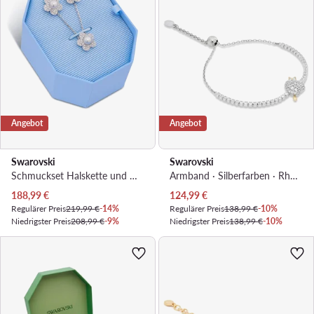
Angebot
Angebot
Swarovski
Swarovski
Schmuckset Halskette und Ohrringe · Silberfarben · Metall
Armband · Silberfarben · Rhodiniertes Metall
Aktueller Preis
Aktueller Preis
188,99
€
124,99
€
Regulärer Preis
219,99 €
-14%
Regulärer Preis
138,99 €
-10%
Niedrigster Preis
208,99 €
-9%
Niedrigster Preis
138,99 €
-10%