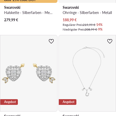
Swarovski
Swarovski
Halskette · Silberfarben · Metall
Ohrringe · Silberfarben · Metall
Aktueller Preis
279,99
€
188,99
€
Regulärer Preis
219,99 €
-14%
Niedrigster Preis
208,99 €
-9%
Angebot
Angebot