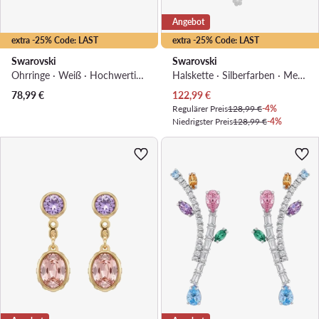
Angebot
extra -25% Code: LAST
extra -25% Code: LAST
Swarovski
Swarovski
Ohrringe · Weiß · Hochwertiger Kunststoff, Rhodiniertes Metall
Halskette · Silberfarben · Metall
Aktueller Preis
78,99
€
122,99
€
Regulärer Preis
128,99 €
-4%
Niedrigster Preis
128,99 €
-4%