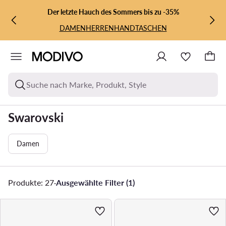
ZUM HAUPTINHALT SPRINGEN
ZUR SUCHE
Der letzte Hauch des Sommers bis zu -35%
DAMEN
HERREN
HANDTASCHEN
Suche nach Marke, Produkt, Style
Swarovski
Damen
Produkte: 27
·
Ausgewählte Filter (1)