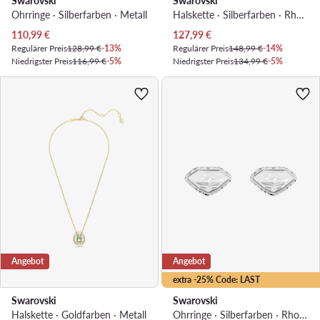
Swarovski
Swarovski
Ohrringe · Silberfarben · Metall
Halskette · Silberfarben · Rhodiniertes Metall
Aktueller Preis
Aktueller Preis
110,99
€
127,99
€
Regulärer Preis
128,99 €
-13%
Regulärer Preis
148,99 €
-14%
Niedrigster Preis
116,99 €
-5%
Niedrigster Preis
134,99 €
-5%
Angebot
Angebot
extra -25% Code: LAST
Swarovski
Swarovski
Halskette · Goldfarben · Metall
Ohrringe · Silberfarben · Rhodiniertes Metall