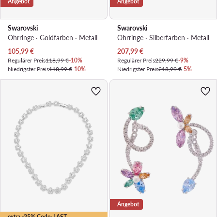
Angebot
Angebot
Swarovski
Swarovski
Ohrringe · Goldfarben · Metall
Ohrringe · Silberfarben · Metall
Aktueller Preis
Aktueller Preis
105,99
€
207,99
€
Regulärer Preis
118,99 €
-10%
Regulärer Preis
229,99 €
-9%
Niedrigster Preis
118,99 €
-10%
Niedrigster Preis
218,99 €
-5%
Angebot
extra -25% Code: LAST