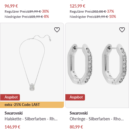
Aktueller Preis
Aktueller Preis
96,99
€
125,99
€
Regulärer Preis
139,99 €
-30%
Regulärer Preis
202,00 €
-37%
Niedrigster Preis
105,99 €
-8%
Niedrigster Preis
139,99 €
-10%
Angebot
Angebot
extra -25% Code: LAST
Swarovski
Swarovski
Halskette · Silberfarben · Rhodiniertes Metall
Ohrringe · Silberfarben · Rhodiniertes Metall
Aktueller Preis
Aktueller Preis
146,99
€
80,99
€