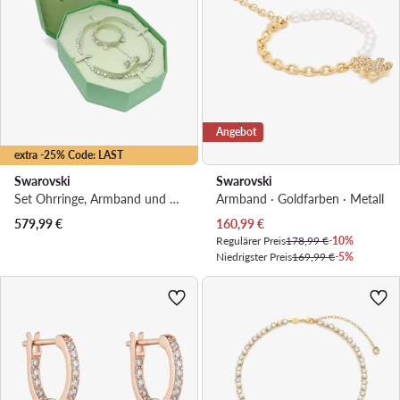
Angebot
extra -25% Code: LAST
Swarovski
Swarovski
Set Ohrringe, Armband und Kette · Silberfarben · Rhodiniertes Metall
Armband · Goldfarben · Metall
Aktueller Preis
579,99
€
160,99
€
Regulärer Preis
178,99 €
-10%
Niedrigster Preis
169,99 €
-5%