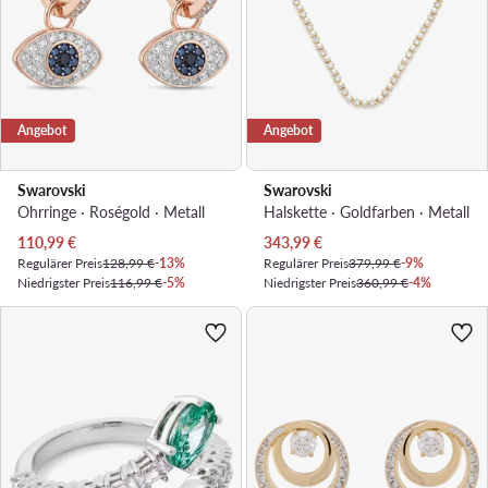
Angebot
Angebot
Swarovski
Swarovski
Ohrringe · Roségold · Metall
Halskette · Goldfarben · Metall
Aktueller Preis
Aktueller Preis
110,99
€
343,99
€
Regulärer Preis
128,99 €
-13%
Regulärer Preis
379,99 €
-9%
Niedrigster Preis
116,99 €
-5%
Niedrigster Preis
360,99 €
-4%