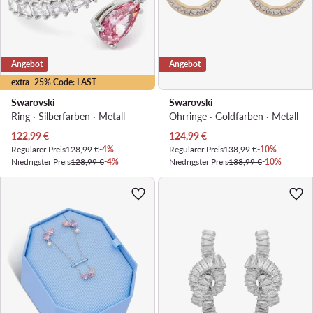
Angebot
Angebot
extra -25% Code: LAST
Swarovski
Swarovski
Ring · Silberfarben · Metall
Ohrringe · Goldfarben · Metall
Aktueller Preis
Aktueller Preis
122,99
€
124,99
€
Regulärer Preis
128,99 €
-4%
Regulärer Preis
138,99 €
-10%
Niedrigster Preis
128,99 €
-4%
Niedrigster Preis
138,99 €
-10%