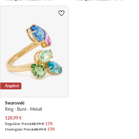
Angebot
Swarovski
Ring · Bunt · Metall
Aktueller Preis
128,99
€
Regulärer Preis
148,99 €
-13%
Niedrigster Preis
148,99 €
-13%