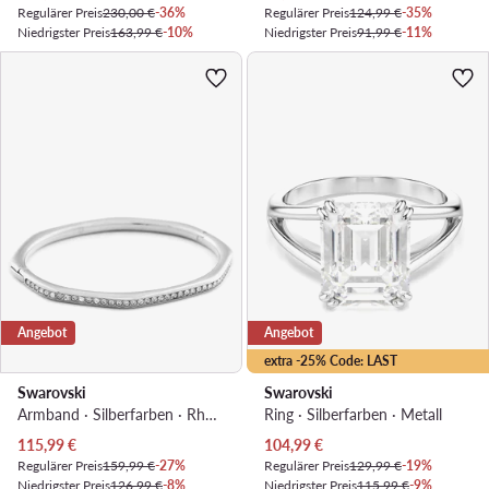
Regulärer Preis
230,00 €
-36%
Regulärer Preis
124,99 €
-35%
Niedrigster Preis
163,99 €
-10%
Niedrigster Preis
91,99 €
-11%
Angebot
Angebot
extra -25% Code: LAST
Swarovski
Swarovski
Armband · Silberfarben · Rhodiniertes Metall
Ring · Silberfarben · Metall
Aktueller Preis
Aktueller Preis
115,99
€
104,99
€
Regulärer Preis
159,99 €
-27%
Regulärer Preis
129,99 €
-19%
Niedrigster Preis
126,99 €
-8%
Niedrigster Preis
115,99 €
-9%