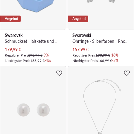
Angebot
Angebot
Swarovski
Swarovski
Schmuckset Halskette und Ohrringe · Silberfarben · Metall
Ohrringe · Silberfarben · Rhodiniertes Metall
Aktueller Preis
Aktueller Preis
179,99
€
157,99
€
Regulärer Preis
198,99 €
-9%
Regulärer Preis
193,99 €
-18%
Niedrigster Preis
188,99 €
-4%
Niedrigster Preis
166,99 €
-5%