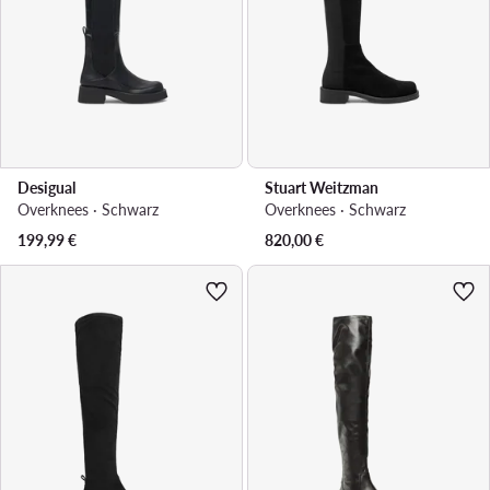
Desigual
Stuart Weitzman
Overknees · Schwarz
Overknees · Schwarz
199,99
€
820,00
€