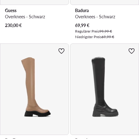
Guess
Badura
Overknees · Schwarz
Overknees · Schwarz
Aktueller Preis
230,00
€
69,99
€
Regulärer Preis
99,99 €
Niedrigster Preis
69,99 €