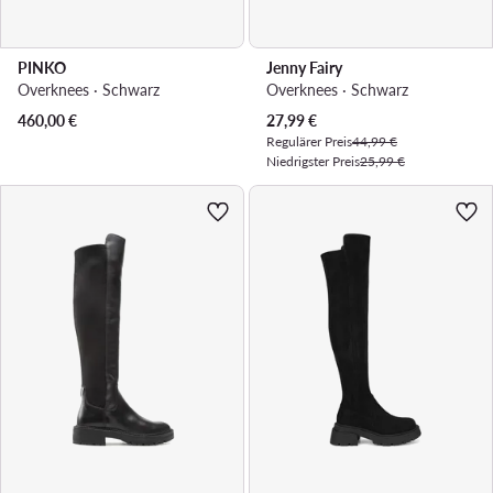
PINKO
Jenny Fairy
Overknees · Schwarz
Overknees · Schwarz
Aktueller Preis
460,00
€
27,99
€
Regulärer Preis
44,99 €
Niedrigster Preis
25,99 €