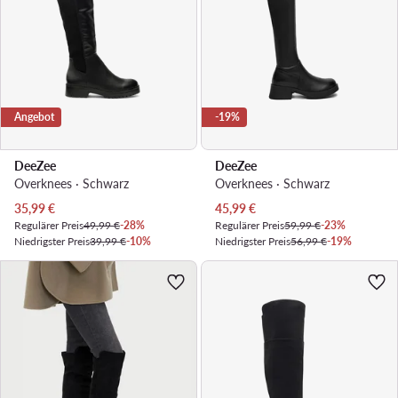
Angebot
-19%
DeeZee
DeeZee
Overknees · Schwarz
Overknees · Schwarz
Aktueller Preis
Aktueller Preis
35,99
€
45,99
€
Regulärer Preis
49,99 €
-28%
Regulärer Preis
59,99 €
-23%
Niedrigster Preis
39,99 €
-10%
Niedrigster Preis
56,99 €
-19%