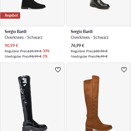
Angebot
Sergio Bardi
Sergio Bardi
Overknees · Schwarz
Overknees · Schwarz
Aktueller Preis
Aktueller Preis
90,99
€
76,99
€
Regulärer Preis
129,99 €
-30%
Regulärer Preis
109,99 €
Niedrigster Preis
93,99 €
-3%
Niedrigster Preis
76,99 €