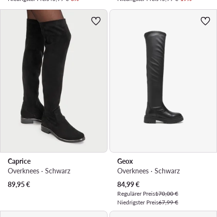
Caprice
Geox
Overknees · Schwarz
Overknees · Schwarz
Aktueller Preis
89,95
€
84,99
€
Regulärer Preis
170,00 €
Niedrigster Preis
67,99 €