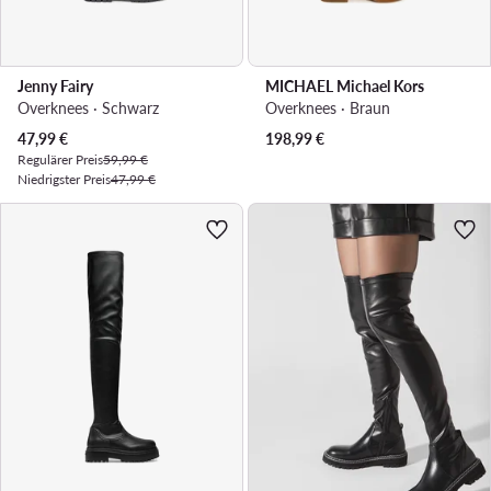
Jenny Fairy
MICHAEL Michael Kors
Overknees · Schwarz
Overknees · Braun
Aktueller Preis
47,99
€
198,99
€
Regulärer Preis
59,99 €
Niedrigster Preis
47,99 €