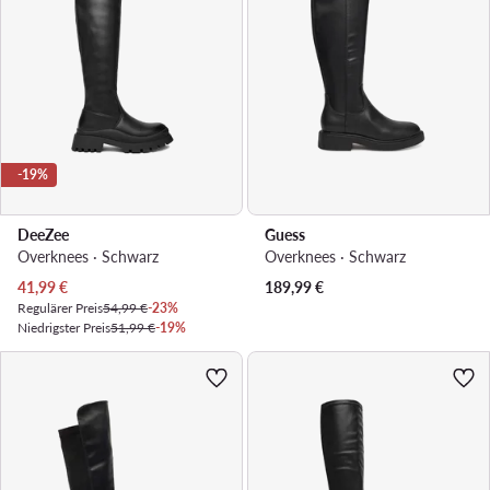
-19%
DeeZee
Guess
Overknees · Schwarz
Overknees · Schwarz
Aktueller Preis
41,99
€
189,99
€
Regulärer Preis
54,99 €
-23%
Niedrigster Preis
51,99 €
-19%