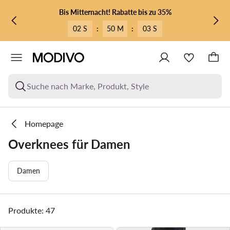
ZUM HAUPTINHALT SPRINGEN
ZUR SUCHE
Bis Mitternacht! Rabatte bis zu 35%
02 S
:
50 M
:
02 S
Suche nach Marke, Produkt, Style
Homepage
Overknees für Damen
Damen
Produkte: 47