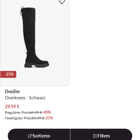
-25%
DeeZee
Overknees · Schwarz
Aktueller Preis
29,99
€
Regulärer Preis
49,99 €
-40%
Niedrigster Preis
39,99 €
-25%
Sortieren
Filtern