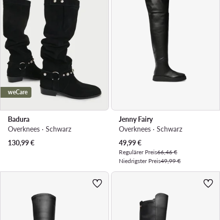
weCare
Badura
Jenny Fairy
Overknees · Schwarz
Overknees · Schwarz
Aktueller Preis
130,99
€
49,99
€
Regulärer Preis
66,46 €
Niedrigster Preis
49,99 €