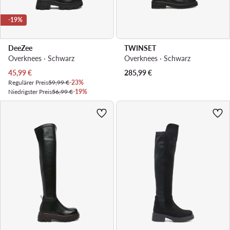
-19%
DeeZee
TWINSET
Overknees · Schwarz
Overknees · Schwarz
Aktueller Preis
45,99
€
285,99
€
Regulärer Preis
59,99 €
-23%
Niedrigster Preis
56,99 €
-19%