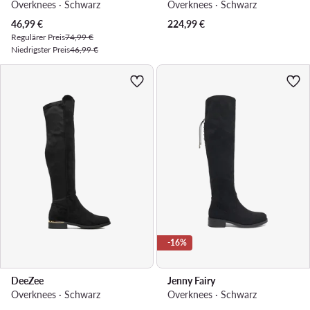
Overknees · Schwarz
Overknees · Schwarz
Aktueller Preis
46,99
€
224,99
€
Regulärer Preis
74,99 €
Niedrigster Preis
46,99 €
-16%
DeeZee
Jenny Fairy
Overknees · Schwarz
Overknees · Schwarz