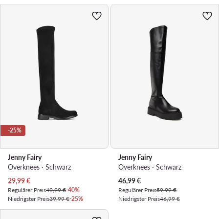
-25%
Jenny Fairy
Jenny Fairy
Overknees · Schwarz
Overknees · Schwarz
Aktueller Preis
Aktueller Preis
29,99
€
46,99
€
Regulärer Preis
49,99 €
-40%
Regulärer Preis
59,99 €
Niedrigster Preis
39,99 €
-25%
Niedrigster Preis
46,99 €