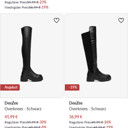
Regulärer Preis
59,99 €
-23%
Niedrigster Preis
56,99 €
-19%
Angebot
-19%
DeeZee
DeeZee
Overknees · Schwarz
Overknees · Schwarz
Aktueller Preis
Aktueller Preis
41,99
€
36,99
€
Regulärer Preis
59,99 €
-30%
Regulärer Preis
49,99 €
-26%
Niedrigster Preis
45,99 €
-8%
Niedrigster Preis
45,99 €
-19%