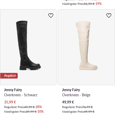
Niedrigster Preis
51,99 €
-19%
Angebot
Jenny Fairy
Jenny Fairy
Overknees · Schwarz
Overknees · Beige
Aktueller Preis
Aktueller Preis
35,99
€
49,99
€
Regulärer Preis
49,99 €
-28%
Regulärer Preis
74,99 €
Niedrigster Preis
39,99 €
-10%
Niedrigster Preis
49,99 €