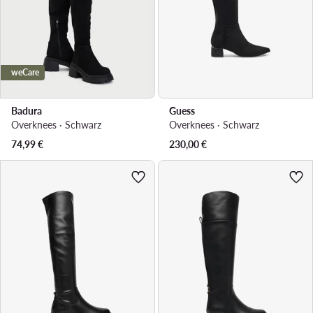
weCare
Badura
Guess
Overknees · Schwarz
Overknees · Schwarz
74,99
€
230,00
€