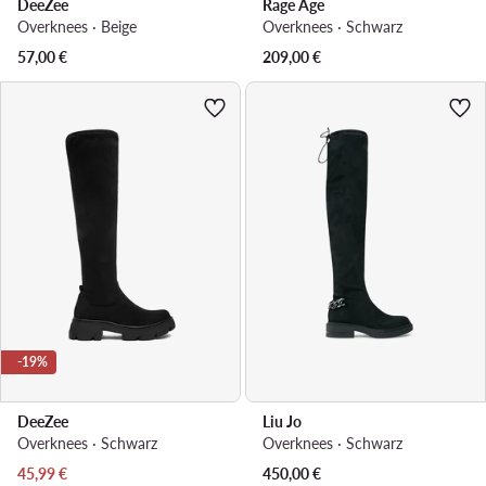
DeeZee
Rage Age
Overknees · Beige
Overknees · Schwarz
57,00
€
209,00
€
-19%
DeeZee
Liu Jo
Overknees · Schwarz
Overknees · Schwarz
Aktueller Preis
45,99
€
450,00
€