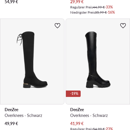
Aktueller Preis
54,99
€
29,99
€
Regulärer Preis
44,99 €
-33%
Niedrigster Preis
35,99 €
-16%
-19%
DeeZee
DeeZee
Overknees · Schwarz
Overknees · Schwarz
Aktueller Preis
49,99
€
41,99
€
Regulärer Preis
54,99 €
-23%