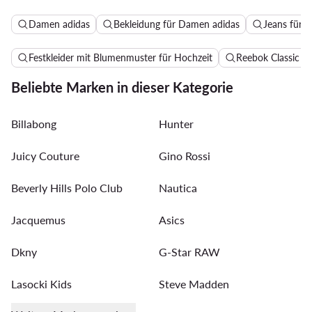
Damen adidas
Bekleidung für Damen adidas
Jeans für 
Festkleider mit Blumenmuster für Hochzeit
Reebok Classic 
Beliebte Marken in dieser Kategorie
Billabong
Hunter
Juicy Couture
Gino Rossi
Beverly Hills Polo Club
Nautica
Jacquemus
Asics
Dkny
G-Star RAW
Lasocki Kids
Steve Madden