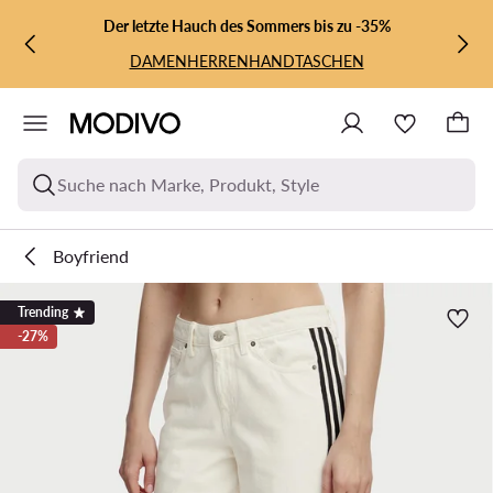
ZUM HAUPTINHALT SPRINGEN
ZUR SUCHE
Der letzte Hauch des Sommers bis zu -35%
DAMEN
HERREN
HANDTASCHEN
Suche nach Marke, Produkt, Style
Boyfriend
Trending
-27%