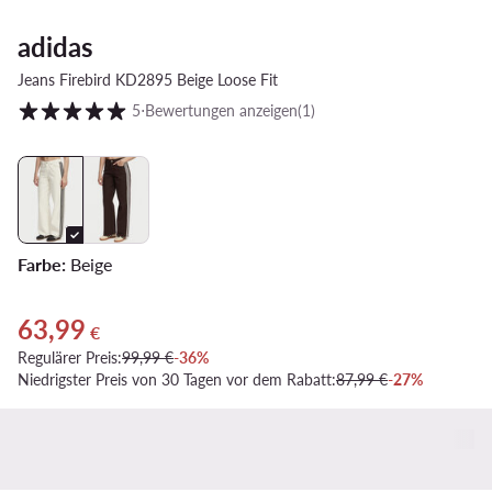
adidas
Jeans Firebird KD2895 Beige Loose Fit
Kundenbewertung auf Skala von 1 bis 5
5
⋅
Bewertungen anzeigen
(1)
Farbe:
Beige
63,99
Aktueller Preis 63,99 €
€
Regulärer Preis:
99,99 €
-36%
Niedrigster Preis von 30 Tagen vor dem Rabatt:
87,99 €
-27%