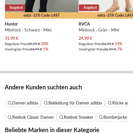
Angebot
Angebot
extra -25% Code: LAST
extra -25% Code: LAS
Hunter
RVCA
Minirock · Schwarz · Mini
Minirock · Grün · Mini
Aktueller Preis
Aktueller Preis
31,99
€
24,99
€
Regulärer Preis
39,99 €
-20%
Regulärer Preis
54,99 €
-54%
Niedrigster Preis
33,99 €
-5%
Niedrigster Preis
26,99 €
-7%
Andere Kunden suchten auch
Damen adidas
Bekleidung für Damen adidas
Röcke adid
Reebok Classic Damen
Reebok Sneaker
Bomberjacke D
Beliebte Marken in dieser Kategorie