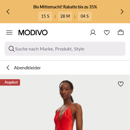
ZUM HAUPTINHALT SPRINGEN
ZUR SUCHE
Bis Mitternacht! Rabatte bis zu 35%
15 S
:
28 M
:
04 S
Suche nach Marke, Produkt, Style
Abendkleider
Angebot