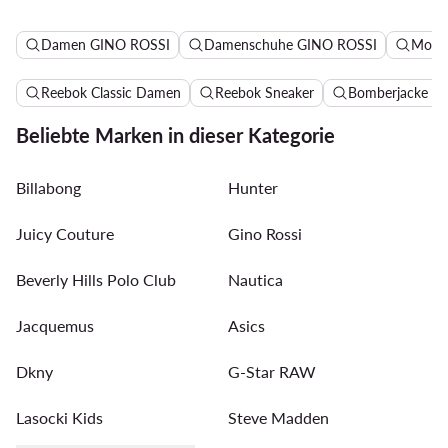
Damen GINO ROSSI
Damenschuhe GINO ROSSI
Mokas
Reebok Classic Damen
Reebok Sneaker
Bomberjacke D
Beliebte Marken in dieser Kategorie
Billabong
Hunter
Juicy Couture
Gino Rossi
Beverly Hills Polo Club
Nautica
Jacquemus
Asics
Dkny
G-Star RAW
Lasocki Kids
Steve Madden