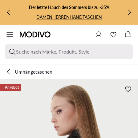
ZUM HAUPTINHALT SPRINGEN
ZUR SUCHE
Der letzte Hauch des Sommers bis zu -35%
DAMEN
HERREN
HANDTASCHEN
Suche nach Marke, Produkt, Style
Umhängetaschen
Angebot