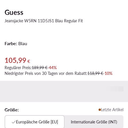
Guess
Jeansjacke W5RN 11D5JS1 Blau Regular Fit
Farbe:
Blau
105,99
Aktueller Preis 105,99 €
€
Regulärer Preis:
189,99 €
-44%
Niedrigster Preis von 30 Tagen vor dem Rabatt:
118,99 €
-10%
Größe:
Letzte Artikel
Europäische Größe [EU]
Internationale Größe (INT)