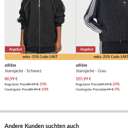
Angebot
Angebot
extra -15% Code: LAST
extra -25% Code: LAS
adidas
adidas
Jeansjacke · Schwarz
Jeansjacke · Grau
Aktueller Preis
Aktueller Preis
80,99
€
105,99
€
Regulärer Preis
89,99 €
-10%
Regulärer Preis
139,99 €
-24%
Niedrigster Preis
89,99 €
-10%
Niedrigster Preis
116,99 €
-9%
Andere Kunden suchten auch