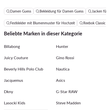
Damen Guess
Bekleidung für Damen Guess
Jacken für
Festkleider mit Blumenmuster für Hochzeit
Reebok Classic 
Beliebte Marken in dieser Kategorie
Billabong
Hunter
Juicy Couture
Gino Rossi
Beverly Hills Polo Club
Nautica
Jacquemus
Asics
Dkny
G-Star RAW
Lasocki Kids
Steve Madden