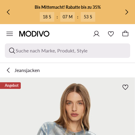
ZUM HAUPTINHALT SPRINGEN
ZUR SUCHE
Bis Mitternacht! Rabatte bis zu 35%
18 S
:
07 M
:
51 S
Suche nach Marke, Produkt, Style
Jeansjacken
Angebot