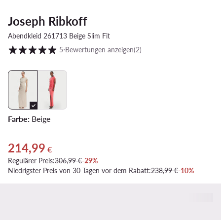
Joseph Ribkoff
Abendkleid 261713 Beige Slim Fit
Kundenbewertung auf Skala von 1 bis 5
5
⋅
Bewertungen anzeigen
(2)
Farbe:
Beige
214,99
Aktueller Preis 214,99 €
€
Regulärer Preis:
306,99 €
-29%
Niedrigster Preis von 30 Tagen vor dem Rabatt:
238,99 €
-10%