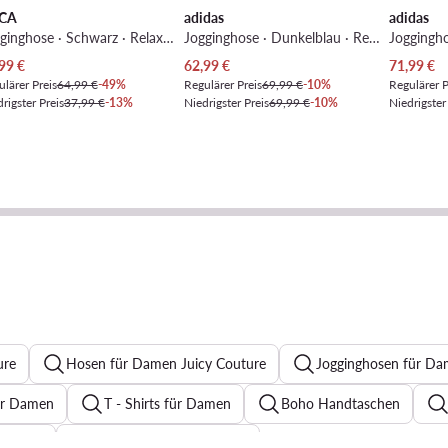
CA
adidas
adidas
Jogginghose · Schwarz · Relaxed Fit
Jogginghose · Dunkelblau · Regular Fit
ueller Preis
Aktueller Preis
Aktueller 
99
€
62,99
€
71,99
€
lärer Preis
64,99 €
-49%
Regulärer Preis
69,99 €
-10%
Regulärer P
rigster Preis
37,99 €
-13%
Niedrigster Preis
69,99 €
-10%
Niedrigster
ure
Hosen für Damen Juicy Couture
Jogginghosen für Da
ür Damen
T - Shirts für Damen
Boho Handtaschen
chwarz
Zehentrenner für Damen