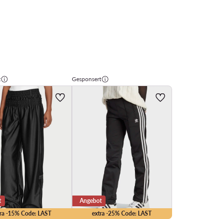
t
Gesponsert
t
Angebot
tra -15% Code: LAST
extra -25% Code: LAST