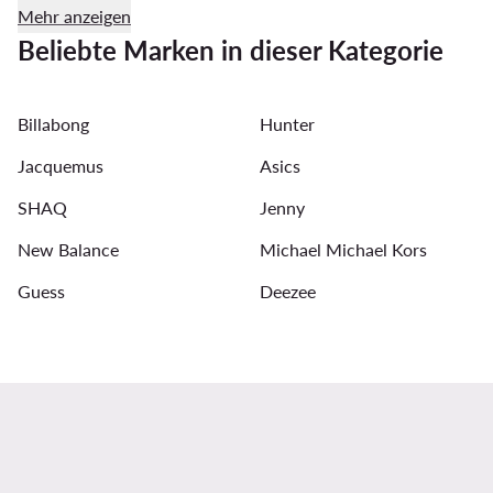
Mehr anzeigen
Festkleider mit Blumenmuster für Hochzeit
Reebok Clas
Beliebte Marken in dieser Kategorie
Pantoletten für Damen
T Shirt Damen Guess
Str
Billabong
Hunter
Sonnenbrillen für Damen
Guess Schuhe Damen
Jacquemus
Asics
SHAQ
Jenny
New Balance
Michael Michael Kors
Guess
Deezee