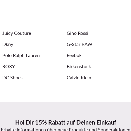
sic Damen
Reebok Sneaker
Bomberjacke Damen
S
ickkleider
Halsketten für Damen
Sommerkleider
Ar
Juicy Couture
Gino Rossi
Dkny
G-Star RAW
Polo Ralph Lauren
Reebok
ROXY
Birkenstock
DC Shoes
Calvin Klein
Hol Dir 15% Rabatt auf Deinen Einkauf
Erhalte Informationen über neue Produkte und Sonderaktionen