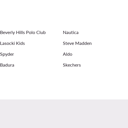
chwarze Sneaker Damen
Jeanskleider
Abendkleider
mbänder für Damen
Ohrringe für Damen
Beverly Hills Polo Club
Nautica
Lasocki Kids
Steve Madden
Spyder
Aldo
Badura
Skechers