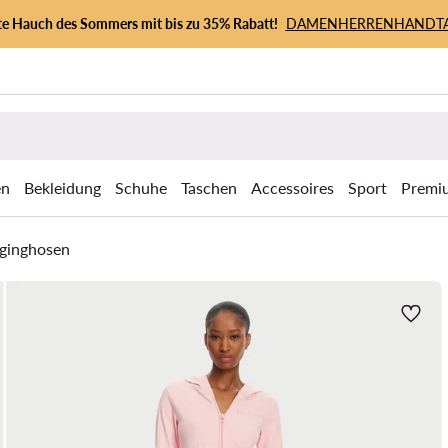
zte Hauch des Sommers mit bis zu 35% Rabatt!
DAMEN
HERREN
HANDT
en
Bekleidung
Schuhe
Taschen
Accessoires
Sport
Premi
ginghosen