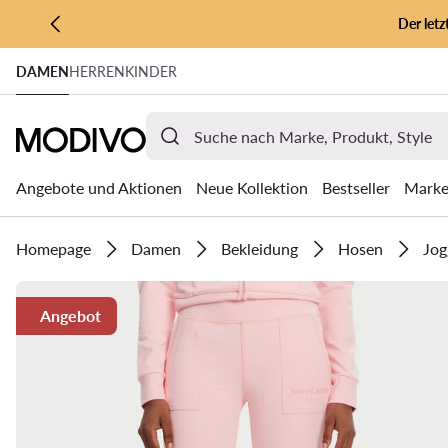
Der let
ZUM HAUPTINHALT SPRINGEN
DAMEN
HERREN
KINDER
ZUR SUCHE
Angebote und Aktionen
Neue Kollektion
Bestseller
Mark
Homepage
Damen
Bekleidung
Hosen
Jog
Angebot