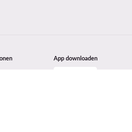
ionen
App downloaden
lle
erheit
ices Act (DSA)
n und Auszeichnungen