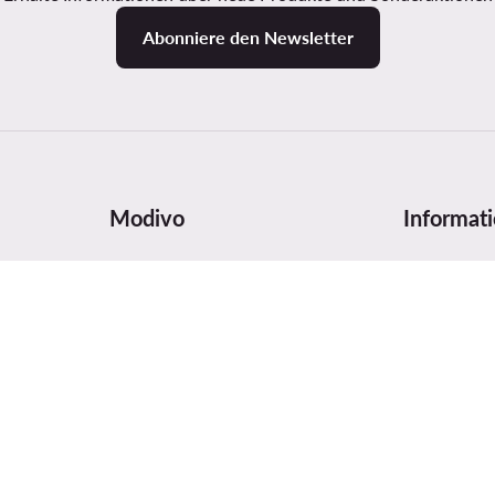
Abonniere den Newsletter
Modivo
Informat
arten
Über uns
Größentabe
hier
Impressum
Pflege
Firmendaten und Kontonummer
Produktsich
MODIVO Gruppe
Digital Serv
Blog
Bewertunge
MODIVO Advertising Services