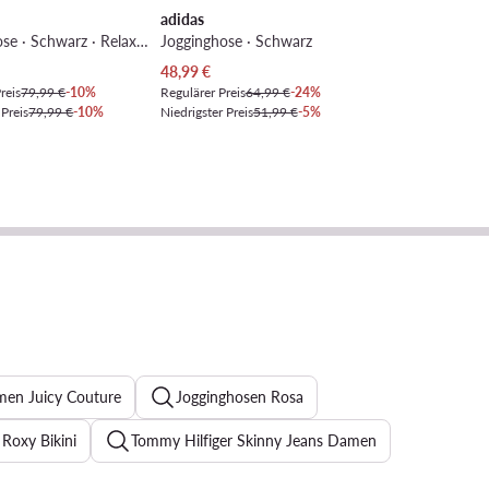
adidas
Jogginghose · Schwarz · Relaxed Fit
Jogginghose · Schwarz
Preis
Aktueller Preis
48,99
€
reis
79,99 €
-10%
Regulärer Preis
64,99 €
-24%
 Preis
79,99 €
-10%
Niedrigster Preis
51,99 €
-5%
men Juicy Couture
Jogginghosen Rosa
Roxy Bikini
Tommy Hilfiger Skinny Jeans Damen