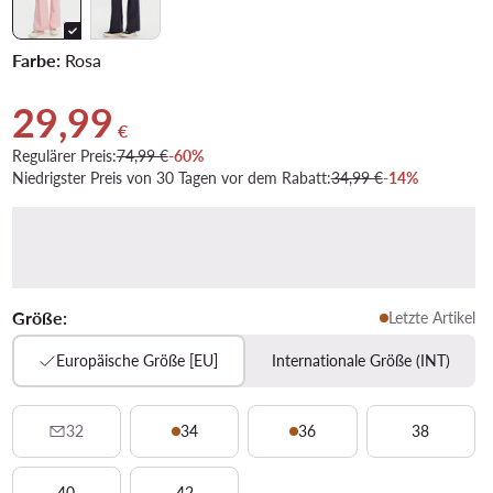
Farbe:
Rosa
29,99
Aktueller Preis 29,99 €
€
Regulärer Preis:
74,99 €
-60%
Niedrigster Preis von 30 Tagen vor dem Rabatt:
34,99 €
-14%
Größe:
Letzte Artikel
Europäische Größe [EU]
Internationale Größe (INT)
32
34
36
38
40
42