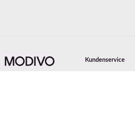
Kundenservice
Versand- und Zahlungs
Widerrufe den Vertrag 
Bestellstatus
Land ändern: Deutschland
(DE)
Sendung verfolgen
Zahlungsmethoden
Reklamationen