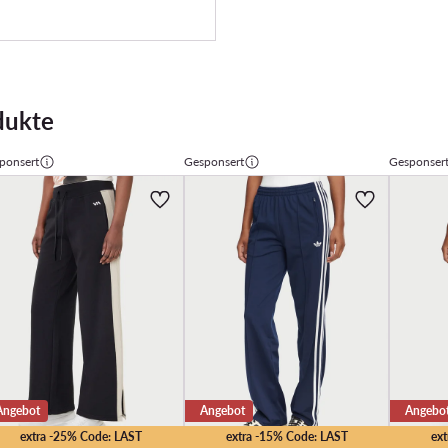
dukte
ponsert
Gesponsert
Gesponser
Angebot
Angebot
Angebo
extra -25% Code: LAST
extra -15% Code: LAST
ex