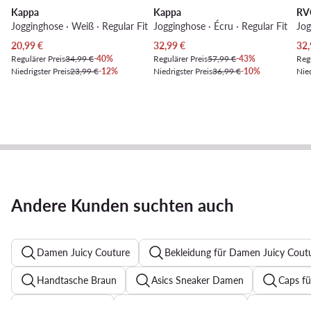
Kappa
Kappa
RV
Jogginghose · Weiß · Regular Fit
Jogginghose · Écru · Regular Fit
Aktueller Preis
Aktueller Preis
Akt
20,99
€
32,99
€
32,
Regulärer Preis
34,99 €
-40%
Regulärer Preis
57,99 €
-43%
Regu
Niedrigster Preis
23,99 €
-12%
Niedrigster Preis
36,99 €
-10%
Nied
Andere Kunden suchten auch
Damen Juicy Couture
Bekleidung für Damen Juicy Cout
Handtasche Braun
Asics Sneaker Damen
Caps f
Elegante Kleider
Sweatshirts für Damen
Pumps S