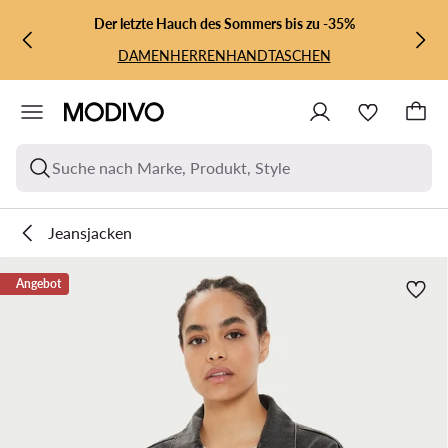
ZUM HAUPTINHALT SPRINGEN
ZUR SUCHE
Der letzte Hauch des Sommers bis zu -35%
DAMEN
HERREN
HANDTASCHEN
Suche nach Marke, Produkt, Style
Jeansjacken
Angebot