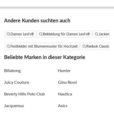
Andere Kunden suchten auch
Damen Levi's®
Bekleidung für Damen Levi's®
Jacken f
Festkleider mit Blumenmuster für Hochzeit
Reebok Classic 
Beliebte Marken in dieser Kategorie
Billabong
Hunter
Juicy Couture
Gino Rossi
Beverly Hills Polo Club
Nautica
Jacquemus
Asics