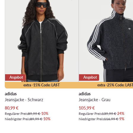
Angebot
Angebot
extra -15% Code: LAST
extra -25% Code: LAS
adidas
adidas
Jeansjacke · Schwarz
Jeansjacke · Grau
Aktueller Preis
Aktueller Preis
80,99
€
105,99
€
Regulärer Preis
89,99 €
-10%
Regulärer Preis
139,99 €
-24%
Niedrigster Preis
89,99 €
-10%
Niedrigster Preis
116,99 €
-9%