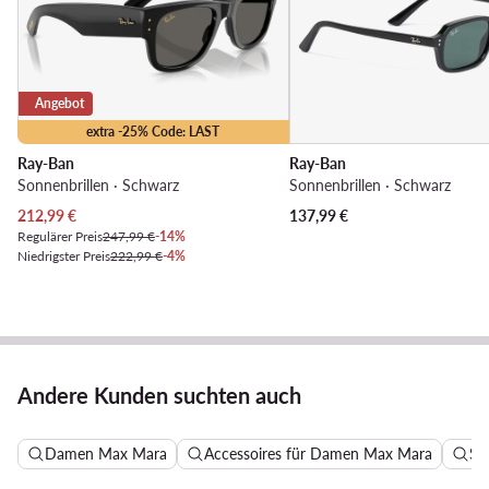
Angebot
extra -25% Code: LAST
Ray-Ban
Ray-Ban
Sonnenbrillen · Schwarz
Sonnenbrillen · Schwarz
Aktueller Preis
212,99
€
137,99
€
Regulärer Preis
247,99 €
-14%
Niedrigster Preis
222,99 €
-4%
Andere Kunden suchten auch
Damen Max Mara
Accessoires für Damen Max Mara
So