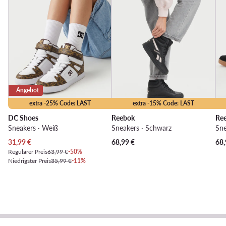
Angebot
extra -25% Code: LAST
extra -15% Code: LAST
DC Shoes
Reebok
Re
Sneakers · Weiß
Sneakers · Schwarz
Sne
Aktueller Preis
31,99
€
68,99
€
68,
Regulärer Preis
63,99 €
-50%
Niedrigster Preis
35,99 €
-11%