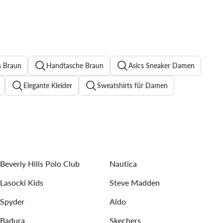
s Braun
Handtasche Braun
Asics Sneaker Damen
Elegante Kleider
Sweatshirts für Damen
Abendkleider
Pantoletten für Damen
rringe für Damen
Sonnenbrillen für Damen
Beverly Hills Polo Club
Nautica
Lasocki Kids
Steve Madden
Spyder
Aldo
Badura
Skechers