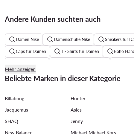
Andere Kunden suchten auch
Damen Nike
Damenschuhe Nike
Sneakers für D
Caps für Damen
T - Shirts für Damen
Boho Hand
Pumps Schwarz
Zehentrenner für Damen
Festkl
Mehr anzeigen
Reebok Classic Damen
Reebok Sneaker
Bomberj
Beliebte Marken in dieser Kategorie
T Shirt Damen Guess
Strickkleider
Halsketten f
Billabong
Hunter
Guess Schuhe Damen
Jacquemus
Asics
SHAQ
Jenny
New Balance
Michael Michael Kors