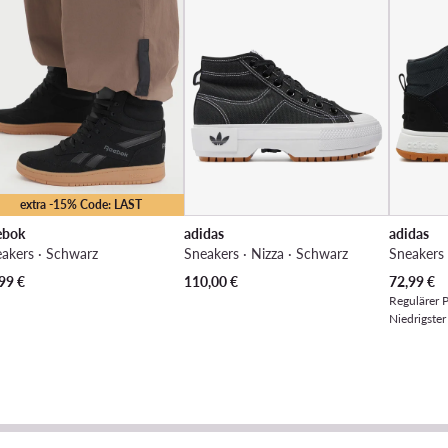
extra -15% Code: LAST
ebok
adidas
adidas
akers · Schwarz
Sneakers · Nizza · Schwarz
Sneakers
Aktueller 
99
€
110,00
€
72,99
€
Regulärer P
Niedrigster