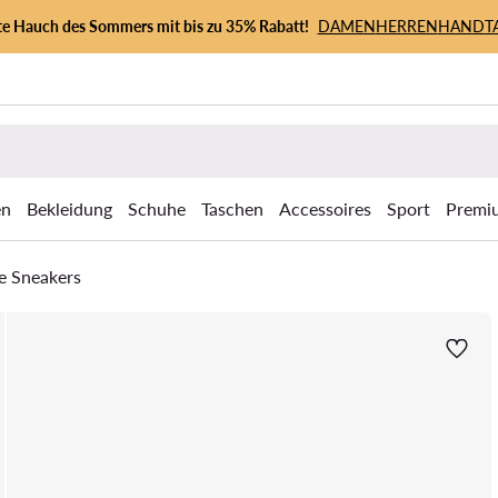
zte Hauch des Sommers mit bis zu 35% Rabatt!
DAMEN
HERREN
HANDT
en
Bekleidung
Schuhe
Taschen
Accessoires
Sport
Premi
e Sneakers