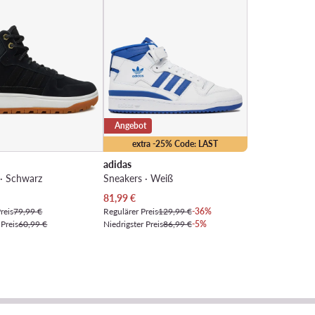
Angebot
extra -25% Code: LAST
adidas
 · Schwarz
Sneakers · Weiß
Preis
Aktueller Preis
81,99
€
reis
79,99 €
Regulärer Preis
129,99 €
-36%
 Preis
60,99 €
Niedrigster Preis
86,99 €
-5%