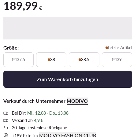
189,99
189,99 €
€
Größe:
Letzte Artikel
37.5
38
38.5
39
Zum Warenkorb hinzufügen
Verkauf durch Unternehmer
MODIVO
Bei Dir:
Mi., 12.08 - Do., 13.08
Versand ab
4,9 €
30 Tage kostenlose Rückgabe
MODIVO FASHION CLUB
+189 Pkte. im