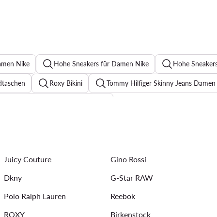
amen Nike
Hohe Sneakers für Damen Nike
Hohe Sneaker
taschen
Roxy Bikini
Tommy Hilfiger Skinny Jeans Damen
eider mit Blumenmuster für Hochzeit
acke Damen
Schwarze Sneaker Damen
Jeanskleider
ür Damen
Sommerkleider
Armbänder für Damen
Oh
Juicy Couture
Gino Rossi
Dkny
G-Star RAW
Polo Ralph Lauren
Reebok
ROXY
Birkenstock