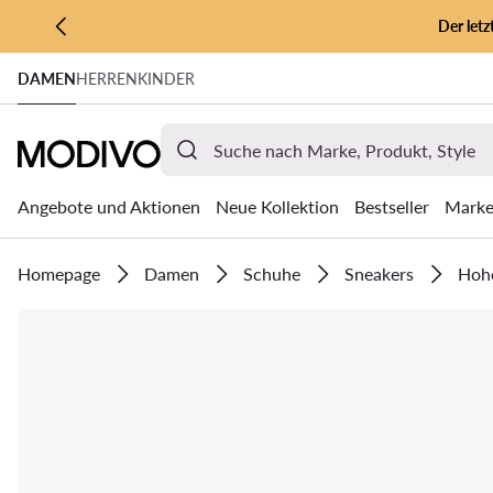
Der let
ZUM HAUPTINHALT SPRINGEN
DAMEN
HERREN
KINDER
ZUR SUCHE
Angebote und Aktionen
Neue Kollektion
Bestseller
Mark
Homepage
Damen
Schuhe
Sneakers
Hoh