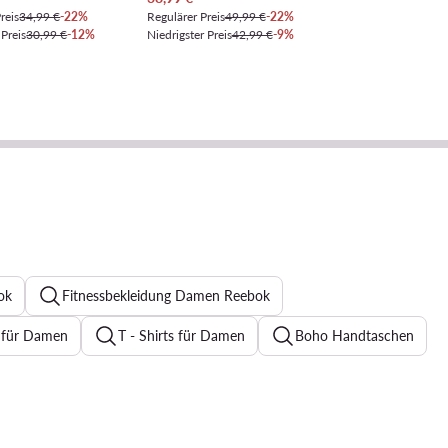
reis
34,99 €
-22%
Regulärer Preis
49,99 €
-22%
 Preis
30,99 €
-12%
Niedrigster Preis
42,99 €
-9%
ok
Fitnessbekleidung Damen Reebok
 für Damen
T - Shirts für Damen
Boho Handtaschen
Reebok Sneaker
Bomberjacke Damen