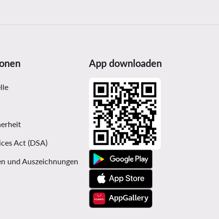
ionen
App downloaden
lle
erheit
ices Act (DSA)
n und Auszeichnungen