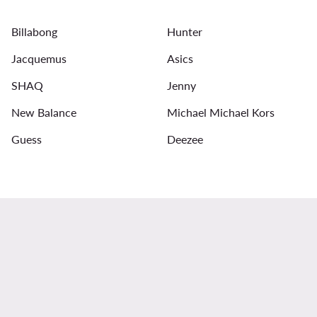
Schwarze Sneaker Damen
Jeanskleider
Abendklei
Billabong
Hunter
Armbänder für Damen
Ohrringe für Damen
Sonn
Jacquemus
Asics
SHAQ
Jenny
New Balance
Michael Michael Kors
Guess
Deezee