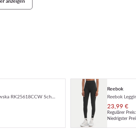
er anzeigen
Reebok
Reebok Sportshorts Reebok x Ewa Chodakowska RK25618CCW Schwarz Slim Fit
23,99 €
Regulärer Preis:
Niedrigster Prei