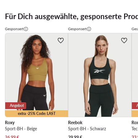
Für Dich ausgewählte, gesponserte Pro
Gesponsert
Gesponsert
Ges
Angebot
extra -25% Code: LAST
Roxy
Reebok
Ro
Sport-BH · Beige
Sport-BH · Schwarz
Tec
Aktueller Preis
Akt
26,99
€
39,99
€
33,