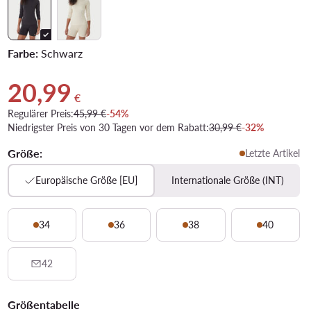
Farbe:
Schwarz
20,99
Aktueller Preis 20,99 €
€
Regulärer Preis:
45,99 €
-54%
Niedrigster Preis von 30 Tagen vor dem Rabatt:
30,99 €
-32%
Größe:
Letzte Artikel
Europäische Größe [EU]
Internationale Größe (INT)
34
36
38
40
42
Größentabelle