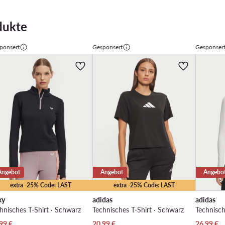
dukte
ponsert
Gesponsert
Gesponser
Angebot
Angebot
Angebo
extra -25% Code: LAST
extra -25% Code: LAST
xy
adidas
adidas
hnisches T-Shirt · Schwarz
Technisches T-Shirt · Schwarz
Technisch
ueller Preis
Aktueller Preis
Aktueller 
99
€
20,99
€
26,99
€