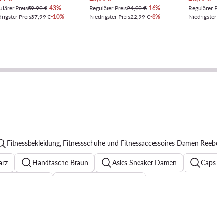
lärer Preis
59,99 €
-43%
Regulärer Preis
24,99 €
-16%
Regulärer P
rigster Preis
37,99 €
-10%
Niedrigster Preis
22,99 €
-8%
Niedrigster
Fitnessbekleidung, Fitnessschuhe und Fitnessaccessoires Damen Reeb
arz
Handtasche Braun
Asics Sneaker Damen
Caps
Elegante Kleider
Sweatshirts für Damen
eider mit Blumenmuster für Hochzeit
Reebok Classic Damen