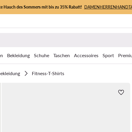
zte Hauch des Sommers mit bis zu 35% Rabatt!
DAMEN
HERREN
HANDT
en
Bekleidung
Schuhe
Taschen
Accessoires
Sport
Premi
bekleidung
Fitness-T-Shirts