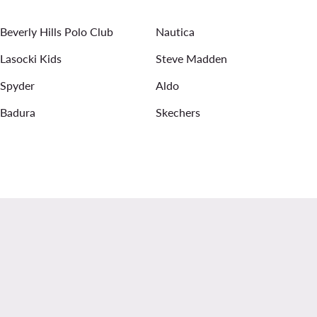
Strickkleider
Halsketten für Damen
Sommerkleider
Beverly Hills Polo Club
Nautica
Lasocki Kids
Steve Madden
Spyder
Aldo
Badura
Skechers