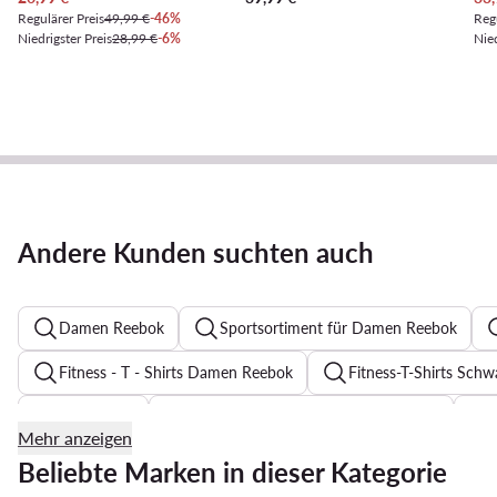
Regulärer Preis
49,99 €
-46%
Regu
Niedrigster Preis
28,99 €
-6%
Nied
Andere Kunden suchten auch
Damen Reebok
Sportsortiment für Damen Reebok
Fitness - T - Shirts Damen Reebok
Fitness-T-Shirts Schw
Roxy Bikini
Tommy Hilfiger Skinny Jeans Damen
Mehr anzeigen
Pumps Schwarz
Zehentrenner für Damen
Festkl
Beliebte Marken in dieser Kategorie