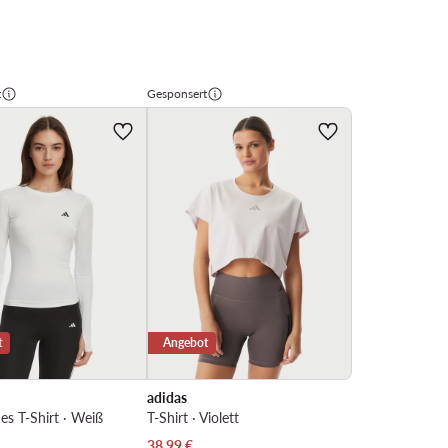
t
Gesponsert
t
Angebot
adidas
es T-Shirt · Weiß
T-Shirt · Violett
Preis
Aktueller Preis
38,99
€