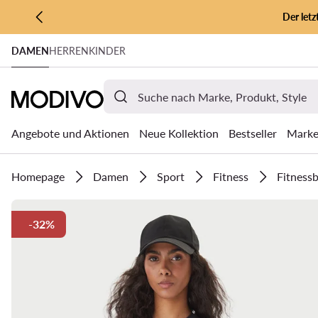
Der let
ZUM HAUPTINHALT SPRINGEN
DAMEN
HERREN
KINDER
ZUR SUCHE
Angebote und Aktionen
Neue Kollektion
Bestseller
Mark
Homepage
Damen
Sport
Fitness
Fitness
-32%