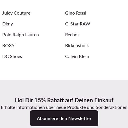
der
Pantoletten für Damen
T Shirt Damen Guess
Juicy Couture
Gino Rossi
enbrillen für Damen
Guess Schuhe Damen
Dkny
G-Star RAW
Polo Ralph Lauren
Reebok
ROXY
Birkenstock
DC Shoes
Calvin Klein
Hol Dir 15% Rabatt auf Deinen Einkauf
Erhalte Informationen über neue Produkte und Sonderaktionen
Abonniere den Newsletter