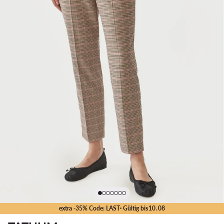
extra -35% Code: LAST
· Gültig bis
10
.
08