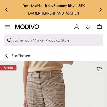
ZUM HAUPTINHALT SPRINGEN
ZUR SUCHE
Der letzte Hauch des Sommers bis zu -35%
DAMEN
HERREN
HANDTASCHEN
Suche nach Marke, Produkt, Style
Stoffhosen
Angebot