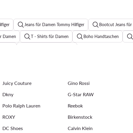
figer
Jeans für Damen Tommy Hilfiger
Bootcut Jeans fü
ür Damen
T - Shirts für Damen
Boho Handtaschen
chwarz
Zehentrenner für Damen
sic Damen
Reebok Sneaker
Bomberjacke Damen
S
ickkleider
Halsketten für Damen
Sommerkleider
Ar
Juicy Couture
Gino Rossi
Dkny
G-Star RAW
Polo Ralph Lauren
Reebok
ROXY
Birkenstock
DC Shoes
Calvin Klein