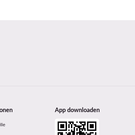
ionen
App downloaden
lle