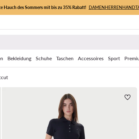
zte Hauch des Sommers mit bis zu 35% Rabatt!
DAMEN
HERREN
HANDT
en
Bekleidung
Schuhe
Taschen
Accessoires
Sport
Premi
tcut