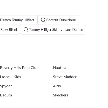
r Damen Tommy Hilfiger
Bootcut Dunkelblau
Roxy Bikini
Tommy Hilfiger Skinny Jeans Damen
chwarze Sneaker Damen
Jeanskleider
Abendkleider
mbänder für Damen
Ohrringe für Damen
Beverly Hills Polo Club
Nautica
Lasocki Kids
Steve Madden
Spyder
Aldo
Badura
Skechers