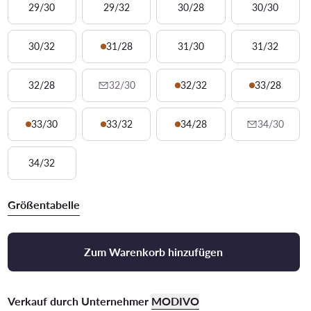
29/30
29/32
30/28
30/30
30/32
31/28
31/30
31/32
32/28
32/30
32/32
33/28
33/30
33/32
34/28
34/30
34/32
Größentabelle
Zum Warenkorb hinzufügen
Verkauf durch Unternehmer
MODIVO