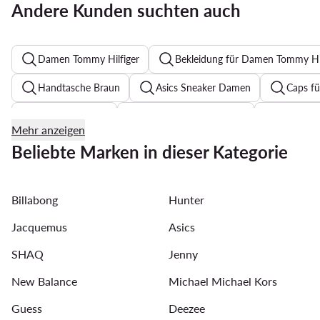
Andere Kunden suchten auch
Damen Tommy Hilfiger
Bekleidung für Damen Tommy Hil
Handtasche Braun
Asics Sneaker Damen
Caps f
Elegante Kleider
Sweatshirts für Damen
Pumps S
Mehr anzeigen
Festkleider mit Blumenmuster für Hochzeit
Reebok Clas
Beliebte Marken in dieser Kategorie
Pantoletten für Damen
T Shirt Damen Guess
Str
Billabong
Hunter
Sonnenbrillen für Damen
Guess Schuhe Damen
Jacquemus
Asics
SHAQ
Jenny
New Balance
Michael Michael Kors
Guess
Deezee