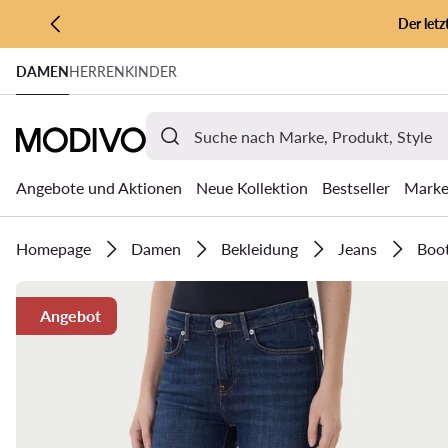
Der let
ZUM HAUPTINHALT SPRINGEN
DAMEN
HERREN
KINDER
ZUR SUCHE
Angebote und Aktionen
Neue Kollektion
Bestseller
Mark
Homepage
Damen
Bekleidung
Jeans
Boo
Angebot