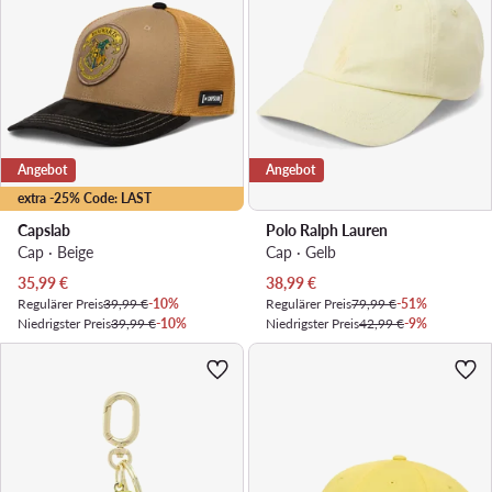
Angebot
Angebot
extra -25% Code: LAST
Capslab
Polo Ralph Lauren
Cap · Beige
Cap · Gelb
Aktueller Preis
Aktueller Preis
35,99
€
38,99
€
Regulärer Preis
39,99 €
-10%
Regulärer Preis
79,99 €
-51%
Niedrigster Preis
39,99 €
-10%
Niedrigster Preis
42,99 €
-9%