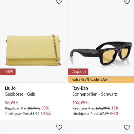
-15%
Angebot
extra -25% Code: LAST
Liu Jo
Ray-Ban
Geldbörse · Gelb
Sonnenbrillen · Schwarz
Aktueller Preis
Aktueller Preis
53,99
€
152,99
€
Regulärer Preis
88,99 €
-39%
Regulärer Preis
176,99 €
-13%
Niedrigster Preis
63,99 €
-15%
Niedrigster Preis
167,99 €
-8%