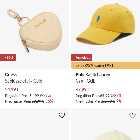
-16%
Angebot
extra -25% Code: LAST
Guess
Polo Ralph Lauren
Schlüsseletui · Gelb
Cap · Gelb
Aktueller Preis
Aktueller Preis
24,99
€
47,99
€
Regulärer Preis
34,99 €
-28%
Regulärer Preis
64,99 €
-26%
Niedrigster Preis
29,99 €
-16%
Niedrigster Preis
52,99 €
-9%