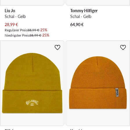
Liu Jo
Tommy Hilfiger
Schal · Gelb
Schal · Gelb
Aktueller Preis
28,99
€
64,90
€
Regulärer Preis
38,99 €
-25%
Niedrigster Preis
38,99 €
-25%