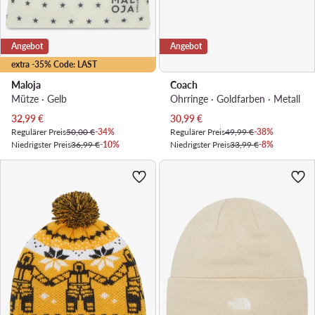
Angebot
Angebot
extra -35% Code: LAST
Maloja
Coach
Mütze · Gelb
Ohrringe · Goldfarben · Metall
Aktueller Preis
Aktueller Preis
32,99
€
30,99
€
Regulärer Preis
50,00 €
-34%
Regulärer Preis
49,99 €
-38%
Niedrigster Preis
36,99 €
-10%
Niedrigster Preis
33,99 €
-8%