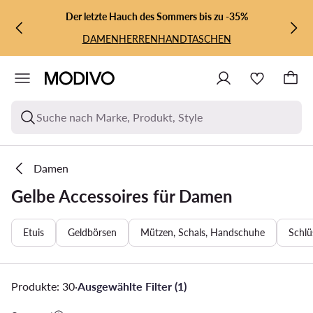
ZUM HAUPTINHALT SPRINGEN
ZUR SUCHE
Der letzte Hauch des Sommers bis zu -35%
DAMEN
HERREN
HANDTASCHEN
Suche nach Marke, Produkt, Style
Damen
Gelbe Accessoires für Damen
Etuis
Geldbörsen
Mützen, Schals, Handschuhe
Schlü
Produkte: 30
·
Ausgewählte Filter (1)