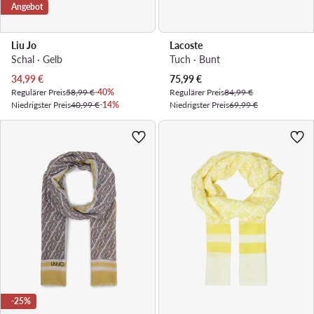
Angebot
Liu Jo
Lacoste
Schal · Gelb
Tuch · Bunt
Aktueller Preis
Aktueller Preis
34,99
€
75,99
€
Regulärer Preis
58,99 €
-40%
Regulärer Preis
84,99 €
Niedrigster Preis
40,99 €
-14%
Niedrigster Preis
69,99 €
-25%