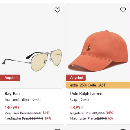
Angebot
Angebot
extra -25% Code: LAST
Ray-Ban
Polo Ralph Lauren
Sonnenbrillen · Gelb
Cap · Gelb
Aktueller Preis
Aktueller Preis
140,99
€
58,99
€
Regulärer Preis
163,99 €
-14%
Regulärer Preis
89,99 €
-34%
Niedrigster Preis
163,99 €
-14%
Niedrigster Preis
62,99 €
-6%