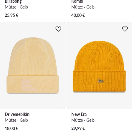
Billabong
Kombi
Mütze · Gelb
Mütze · Gelb
25,95
€
40,00
€
Drivemebikini
New Era
Mütze · Gelb
Mütze · Gelb
Aktueller Preis
18,00
€
29,99
€