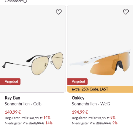
Gesponsert
Angebot
Angebot
extra -25% Code: LAST
Ray-Ban
Oakley
Sonnenbrillen · Gelb
Sonnenbrillen · Weiß
Aktueller Preis
Aktueller Preis
140,99
€
194,99
€
Regulärer Preis
163,99 €
-14%
Regulärer Preis
215,99 €
-9%
Niedrigster Preis
163,99 €
-14%
Niedrigster Preis
215,99 €
-9%