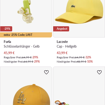
-29%
Angebot
extra -25% Code: LAST
Furla
Lacoste
Schlüsselanhänger · Gelb
Cap · Hellgelb
Aktueller Preis
Aktueller Preis
45,99
€
43,99
€
Regulärer Preis
64,99 €
-29%
Regulärer Preis
64,99 €
-32%
Niedrigster Preis
64,99 €
-29%
Niedrigster Preis
48,99 €
-10%