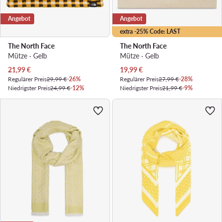
Angebot
Angebot
extra -25% Code: LAST
The North Face
The North Face
Mütze · Gelb
Mütze · Gelb
Aktueller Preis
Aktueller Preis
21,99
€
19,99
€
Regulärer Preis
29,99 €
-26%
Regulärer Preis
27,99 €
-28%
Niedrigster Preis
24,99 €
-12%
Niedrigster Preis
21,99 €
-9%