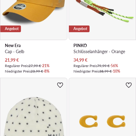
Angebot
Angebot
New Era
PINKO
Cap · Gelb
Schlüsselanhänger · Orange
Aktueller Preis
Aktueller Preis
21,99
€
34,99
€
Regulärer Preis
27,99 €
-21%
Regulärer Preis
79,99 €
-56%
Niedrigster Preis
23,99 €
-8%
Niedrigster Preis
38,99 €
-10%