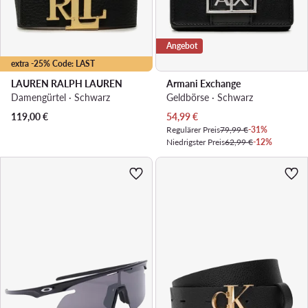
Angebot
extra -25% Code: LAST
LAUREN RALPH LAUREN
Armani Exchange
Damengürtel · Schwarz
Geldbörse · Schwarz
Aktueller Preis
119,00
€
54,99
€
Regulärer Preis
79,99 €
-31%
Niedrigster Preis
62,99 €
-12%