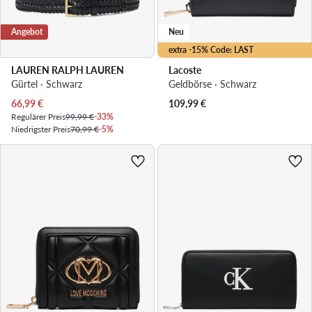
Angebot
Neu
extra -15% Code: LAST
LAUREN RALPH LAUREN
Lacoste
Gürtel · Schwarz
Geldbörse · Schwarz
Aktueller Preis
66,99
€
109,99
€
Regulärer Preis
99,99 €
-33%
Niedrigster Preis
70,99 €
-5%