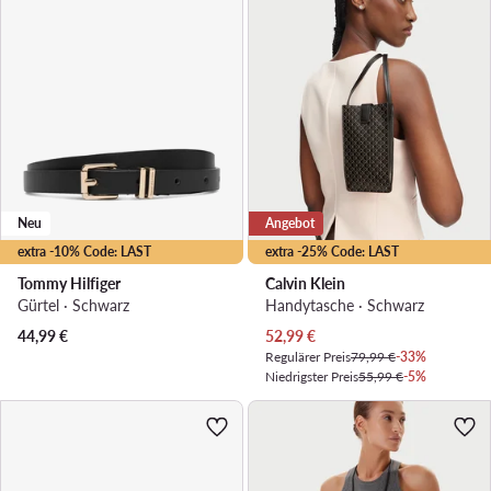
Neu
Angebot
extra -10% Code: LAST
extra -25% Code: LAST
Tommy Hilfiger
Calvin Klein
Gürtel · Schwarz
Handytasche · Schwarz
Aktueller Preis
44,99
€
52,99
€
Regulärer Preis
79,99 €
-33%
Niedrigster Preis
55,99 €
-5%