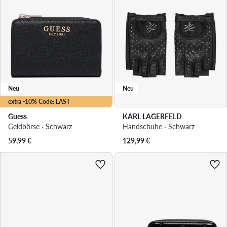
Neu
Neu
extra -10% Code: LAST
Guess
KARL LAGERFELD
Geldbörse · Schwarz
Handschuhe · Schwarz
59,99
€
129,99
€