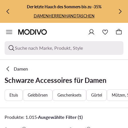
ZUM HAUPTINHALT SPRINGEN
ZUR SUCHE
Der letzte Hauch des Sommers bis zu -35%
DAMEN
HERREN
HANDTASCHEN
Suche nach Marke, Produkt, Style
Damen
Schwarze Accessoires für Damen
Etuis
Geldbörsen
Geschenksets
Gürtel
Mützen, 
Produkte: 1.015
·
Ausgewählte Filter (1)