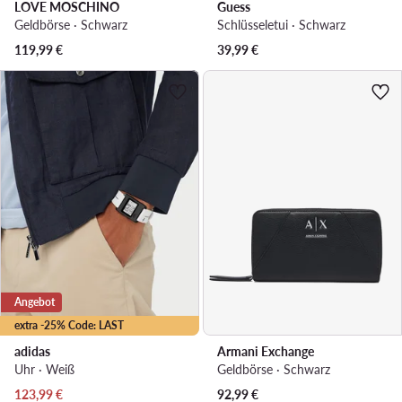
LOVE MOSCHINO
Guess
Geldbörse · Schwarz
Schlüsseletui · Schwarz
119,99
€
39,99
€
Angebot
extra -25% Code: LAST
adidas
Armani Exchange
Uhr · Weiß
Geldbörse · Schwarz
Aktueller Preis
123,99
€
92,99
€