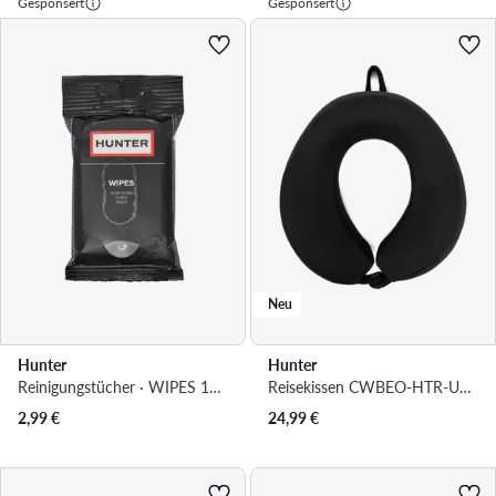
Gesponsert
Gesponsert
Neu
Hunter
Hunter
Reinigungstücher · WIPES 15 PCS
Reisekissen CWBEO-HTR-U1F-001-SS26 Schwarz
2,99
€
24,99
€