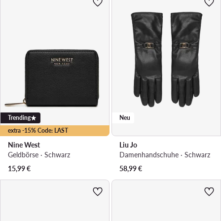
Trending
Neu
extra -15% Code: LAST
Nine West
Liu Jo
Geldbörse · Schwarz
Damenhandschuhe · Schwarz
15,99
€
58,99
€