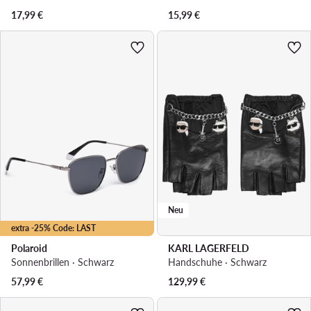
17,99
€
15,99
€
Neu
extra -25% Code: LAST
Polaroid
KARL LAGERFELD
Sonnenbrillen · Schwarz
Handschuhe · Schwarz
57,99
€
129,99
€