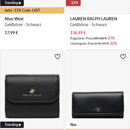
Trending
-22%
extra -15% Code: LAST
Nine West
LAUREN RALPH LAUREN
Geldbörse · Schwarz
Geldbörse · Schwarz
Aktueller Preis
17,99
€
136,99
€
Regulärer Preis
189,00 €
-27%
Niedrigster Preis
176,99 €
-22%
Trending
Neu