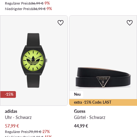
Regulärer Preis
136,99 €
-9%
Niedrigster Preis
136,99 €
-9%
-15%
Neu
extra -15% Code: LAST
adidas
Guess
Uhr · Schwarz
Gürtel · Schwarz
Aktueller Preis
57,99
€
44,99
€
Regulärer Preis
79,99 €
-27%