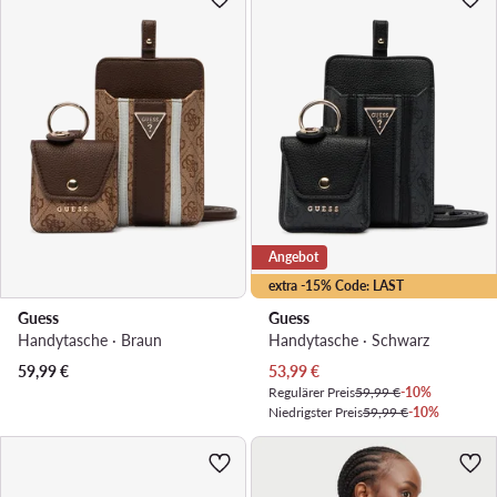
Angebot
extra -15% Code: LAST
Guess
Guess
Handytasche · Braun
Handytasche · Schwarz
Aktueller Preis
59,99
€
53,99
€
Regulärer Preis
59,99 €
-10%
Niedrigster Preis
59,99 €
-10%