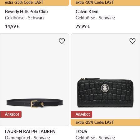
extra -25% Code: LAST
extra -10% Code: LAST
Beverly Hills Polo Club
Calvin Klein
Geldbörse · Schwarz
Geldbörse · Schwarz
14,99
€
79,99
€
Angebot
Angebot
extra -25% Code: LAST
LAUREN RALPH LAUREN
TOUS
Damengürtel · Schwarz
Geldbörse · Schwarz