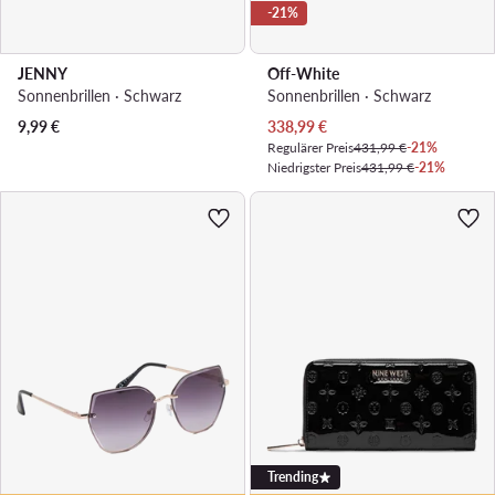
-21%
JENNY
Off-White
Sonnenbrillen · Schwarz
Sonnenbrillen · Schwarz
Aktueller Preis
9,99
€
338,99
€
Regulärer Preis
431,99 €
-21%
Niedrigster Preis
431,99 €
-21%
Trending