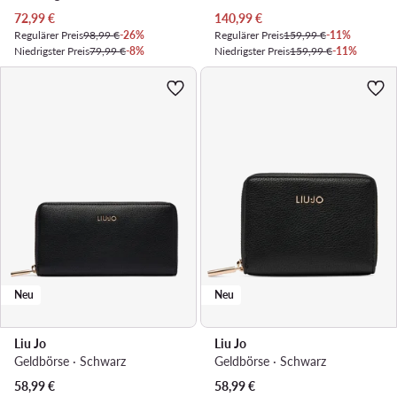
Aktueller Preis
Aktueller Preis
72,99
€
140,99
€
Regulärer Preis
98,99 €
-26%
Regulärer Preis
159,99 €
-11%
Niedrigster Preis
79,99 €
-8%
Niedrigster Preis
159,99 €
-11%
Neu
Neu
Liu Jo
Liu Jo
Geldbörse · Schwarz
Geldbörse · Schwarz
58,99
€
58,99
€