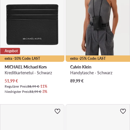
Angebot
extra -10% Code: LAST
extra -25% Code: LAST
MICHAEL Michael Kors
Calvin Klein
Kreditkartenetui · Schwarz
Handytasche · Schwarz
Aktueller Preis
51,99
€
89,99
€
Regulärer Preis
58,99 €
-11%
Niedrigster Preis
53,99 €
-3%