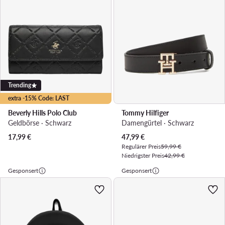
Trending
extra -15% Code: LAST
Beverly Hills Polo Club
Tommy Hilfiger
Geldbörse · Schwarz
Damengürtel · Schwarz
Aktueller Preis
17,99
€
47,99
€
Regulärer Preis
59,99 €
Niedrigster Preis
42,99 €
Gesponsert
Gesponsert