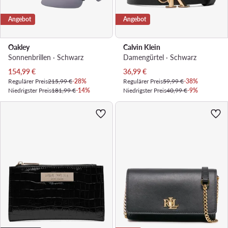
Angebot
Angebot
Oakley
Calvin Klein
Sonnenbrillen · Schwarz
Damengürtel · Schwarz
Aktueller Preis
Aktueller Preis
154,99
€
36,99
€
Regulärer Preis
215,99 €
-28%
Regulärer Preis
59,99 €
-38%
Niedrigster Preis
181,99 €
-14%
Niedrigster Preis
40,99 €
-9%