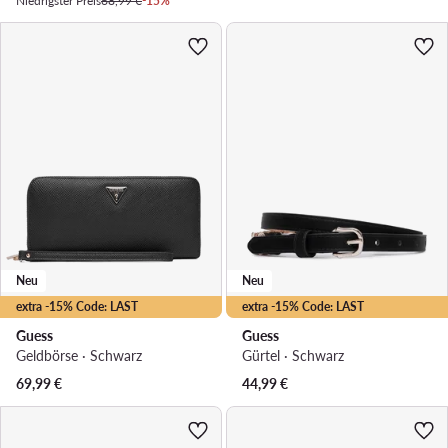
Niedrigster Preis
68,99 €
-15%
Neu
Neu
extra -15% Code: LAST
extra -15% Code: LAST
Guess
Guess
Geldbörse · Schwarz
Gürtel · Schwarz
69,99
€
44,99
€