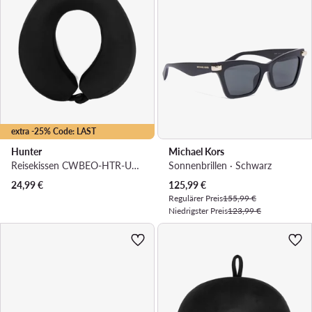
extra -25% Code: LAST
Hunter
Michael Kors
Reisekissen CWBEO-HTR-U1F-001-SS26 Schwarz
Sonnenbrillen · Schwarz
Aktueller Preis
24,99
€
125,99
€
Regulärer Preis
155,99 €
Niedrigster Preis
123,99 €