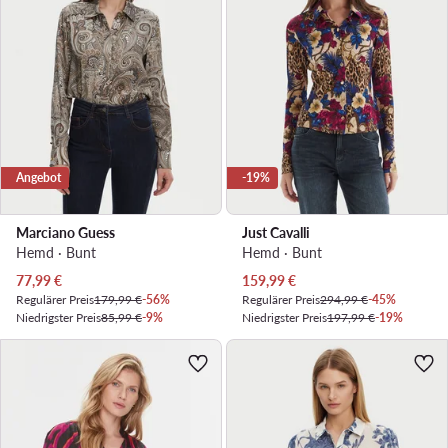
Angebot
-19%
Marciano Guess
Just Cavalli
Hemd · Bunt
Hemd · Bunt
Aktueller Preis
Aktueller Preis
77,99
€
159,99
€
Regulärer Preis
179,99 €
-56%
Regulärer Preis
294,99 €
-45%
Niedrigster Preis
85,99 €
-9%
Niedrigster Preis
197,99 €
-19%