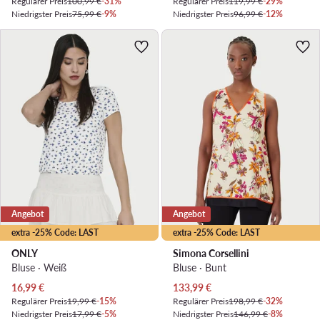
Regulärer Preis
100,99 €
-31%
Regulärer Preis
119,99 €
-29%
Niedrigster Preis
75,99 €
-9%
Niedrigster Preis
96,99 €
-12%
Angebot
Angebot
extra -25% Code: LAST
extra -25% Code: LAST
ONLY
Simona Corsellini
Bluse · Weiß
Bluse · Bunt
Aktueller Preis
Aktueller Preis
16,99
€
133,99
€
Regulärer Preis
19,99 €
-15%
Regulärer Preis
198,99 €
-32%
Niedrigster Preis
17,99 €
-5%
Niedrigster Preis
146,99 €
-8%