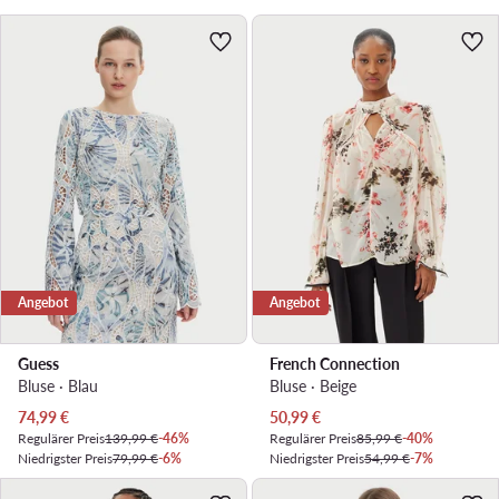
Angebot
Angebot
Guess
French Connection
Bluse · Blau
Bluse · Beige
Aktueller Preis
Aktueller Preis
74,99
€
50,99
€
Regulärer Preis
139,99 €
-46%
Regulärer Preis
85,99 €
-40%
Niedrigster Preis
79,99 €
-6%
Niedrigster Preis
54,99 €
-7%