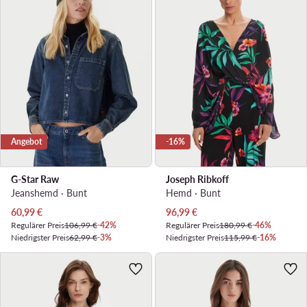
Angebot
-16%
G-Star Raw
Joseph Ribkoff
Jeanshemd · Bunt
Hemd · Bunt
Aktueller Preis
Aktueller Preis
60,99
€
96,99
€
Regulärer Preis
106,99 €
-42%
Regulärer Preis
180,99 €
-46%
Niedrigster Preis
62,99 €
-3%
Niedrigster Preis
115,99 €
-16%