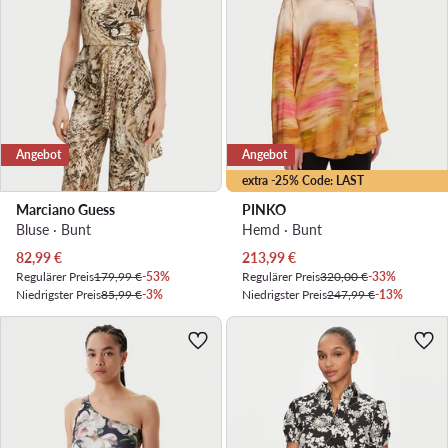
Angebot
Angebot
extra -25% Code: LAST
Marciano Guess
PINKO
Bluse · Bunt
Hemd · Bunt
Aktueller Preis
Aktueller Preis
82,99
€
213,99
€
Regulärer Preis
179,99 €
-53%
Regulärer Preis
320,00 €
-33%
Niedrigster Preis
85,99 €
-3%
Niedrigster Preis
247,99 €
-13%