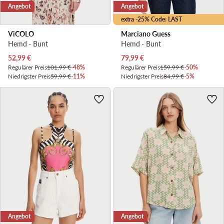
Angebot
Angebot
extra -25% Code: LAST
ViCOLO
Marciano Guess
Hemd · Bunt
Hemd · Bunt
Aktueller Preis
Aktueller Preis
52,99
€
79,99
€
Regulärer Preis
101,99 €
-48%
Regulärer Preis
159,99 €
-50%
Niedrigster Preis
59,99 €
-11%
Niedrigster Preis
84,99 €
-5%
Angebot
Angebot