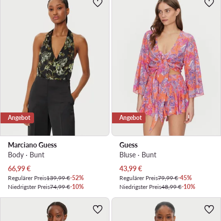
Angebot
Angebot
Marciano Guess
Guess
Body · Bunt
Bluse · Bunt
Aktueller Preis
Aktueller Preis
66,99
€
43,99
€
Regulärer Preis
139,99 €
-52%
Regulärer Preis
79,99 €
-45%
Niedrigster Preis
74,99 €
-10%
Niedrigster Preis
48,99 €
-10%