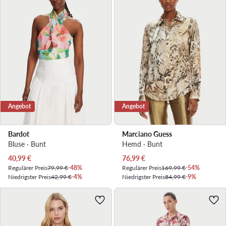
Angebot
Angebot
Bardot
Marciano Guess
Bluse · Bunt
Hemd · Bunt
Aktueller Preis
Aktueller Preis
40,99
€
76,99
€
Regulärer Preis
79,99 €
-48%
Regulärer Preis
169,99 €
-54%
Niedrigster Preis
42,99 €
-4%
Niedrigster Preis
84,99 €
-9%