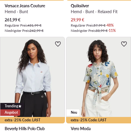
Versace Jeans Couture
Quiksilver
Hemd · Bunt
Hemd · Bunt · Relaxed Fit
Aktueller Preis
Aktueller Preis
261,99
€
29,99
€
Regulärer Preis
431,99 €
Regulärer Preis
57,99 €
-48%
Niedrigster Preis
242,99 €
Niedrigster Preis
33,99 €
-11%
Trending
Angebot
Neu
extra -25% Code: LAST
extra -25% Code: LAST
Beverly Hills Polo Club
Vero Moda