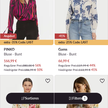
Angebot
-41%
extra -35% Code: LAST
extra -25% Code: LAST
PINKO
Guess
Bluse · Bunt
Bluse · Bunt
Aktueller Preis
Aktueller Preis
166,99
€
66,99
€
Regulärer Preis
380,00 €
-56%
Regulärer Preis
119,99 €
-44%
Niedrigster Preis
186,99 €
-10%
Niedrigster Preis
113,99 €
-41%
Sortieren
Filtern
1