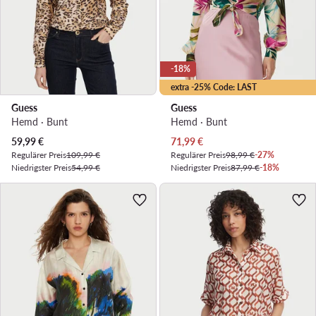
-18%
extra -25% Code: LAST
Guess
Guess
Hemd · Bunt
Hemd · Bunt
Aktueller Preis
Aktueller Preis
59,99
€
71,99
€
Regulärer Preis
109,99 €
Regulärer Preis
98,99 €
-27%
Niedrigster Preis
54,99 €
Niedrigster Preis
87,99 €
-18%