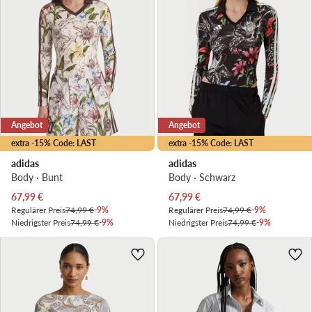
Angebot
Angebot
extra -15% Code: LAST
extra -15% Code: LAST
adidas
adidas
Body · Bunt
Body · Schwarz
Aktueller Preis
Aktueller Preis
67,99
€
67,99
€
Regulärer Preis
74,99 €
-9%
Regulärer Preis
74,99 €
-9%
Niedrigster Preis
74,99 €
-9%
Niedrigster Preis
74,99 €
-9%