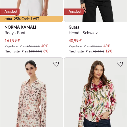
Angebot
Angebot
extra -25% Code: LAST
NORMA KAMALI
Guess
Body · Bunt
Hemd · Schwarz
Aktueller Preis
Aktueller Preis
161,99
€
40,99
€
Regulärer Preis
269,99 €
-40%
Regulärer Preis
79,99 €
-48%
Niedrigster Preis
177,99 €
-8%
Niedrigster Preis
46,99 €
-12%