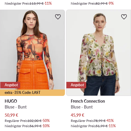
Niedrigster Preis
113,99 €
-11%
Niedrigster Preis
82,99 €
-9%
Angebot
Angebot
extra -35% Code: LAST
HUGO
French Connection
Bluse · Bunt
Bluse · Bunt
Aktueller Preis
Aktueller Preis
50,99
€
45,99
€
Regulärer Preis
102,00 €
-50%
Regulärer Preis
78,99 €
-41%
Niedrigster Preis
56,99 €
-10%
Niedrigster Preis
51,99 €
-11%