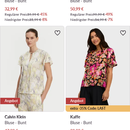
Bluse · Bunt
Bluse · Bunt
Aktueller Preis
Aktueller Preis
32,99
€
50,99
€
Regulärer Preis
59,99 €
-45%
Regulärer Preis
99,99 €
-49%
Niedrigster Preis
35,99 €
-8%
Niedrigster Preis
54,99 €
-7%
Angebot
Angebot
extra -35% Code: LAST
Calvin Klein
Kaffe
Bluse · Bunt
Bluse · Bunt