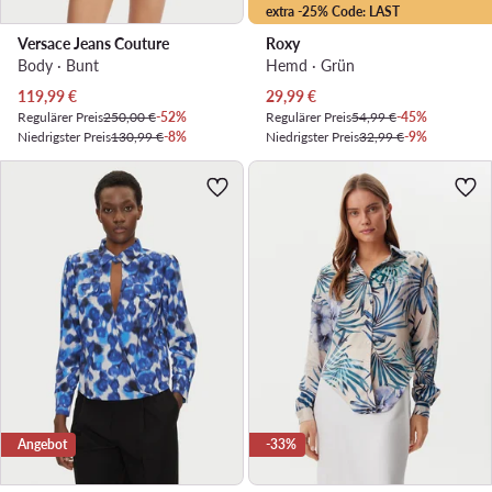
extra -25% Code: LAST
Versace Jeans Couture
Roxy
Body · Bunt
Hemd · Grün
Aktueller Preis
Aktueller Preis
119,99
€
29,99
€
Regulärer Preis
250,00 €
-52%
Regulärer Preis
54,99 €
-45%
Niedrigster Preis
130,99 €
-8%
Niedrigster Preis
32,99 €
-9%
Angebot
-33%