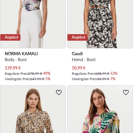
Angebot
Angebot
NORMA KAMALI
Gaudi
Body · Bunt
Hemd · Bunt
Aktueller Preis
Aktueller Preis
139,99
€
50,99
€
Regulärer Preis
278,99 €
-49%
Regulärer Preis
108,99 €
-53%
Niedrigster Preis
147,99 €
-5%
Niedrigster Preis
54,99 €
-7%