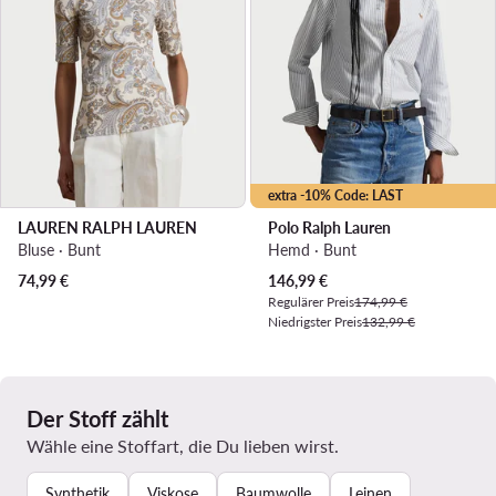
extra -10% Code: LAST
LAUREN RALPH LAUREN
Polo Ralph Lauren
Bluse · Bunt
Hemd · Bunt
Aktueller Preis
74,99
€
146,99
€
Regulärer Preis
174,99 €
Niedrigster Preis
132,99 €
Der Stoff zählt
Wähle eine Stoffart, die Du lieben wirst.
Synthetik
Viskose
Baumwolle
Leinen