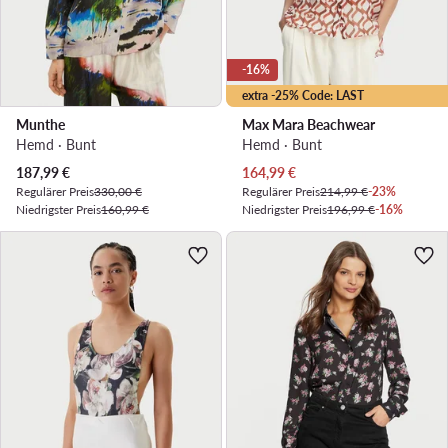
-16%
extra -25% Code: LAST
Munthe
Max Mara Beachwear
Hemd · Bunt
Hemd · Bunt
Aktueller Preis
Aktueller Preis
187,99
€
164,99
€
Regulärer Preis
330,00 €
Regulärer Preis
214,99 €
-23%
Niedrigster Preis
160,99 €
Niedrigster Preis
196,99 €
-16%