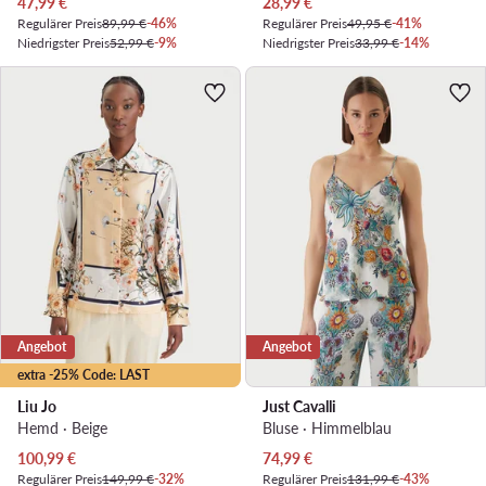
Aktueller Preis
Aktueller Preis
47,99
€
28,99
€
Regulärer Preis
89,99 €
-46%
Regulärer Preis
49,95 €
-41%
Niedrigster Preis
52,99 €
-9%
Niedrigster Preis
33,99 €
-14%
Angebot
Angebot
extra -25% Code: LAST
Liu Jo
Just Cavalli
Hemd · Beige
Bluse · Himmelblau
Aktueller Preis
Aktueller Preis
100,99
€
74,99
€
Regulärer Preis
149,99 €
-32%
Regulärer Preis
131,99 €
-43%