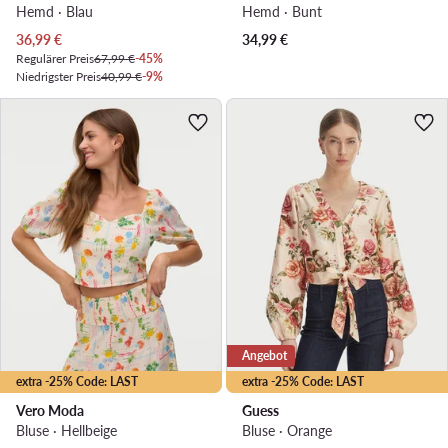
Hemd · Blau
Hemd · Bunt
Aktueller Preis
36,99
€
34,99
€
Regulärer Preis
67,99 €
-45%
Niedrigster Preis
40,99 €
-9%
Angebot
extra -25% Code: LAST
extra -25% Code: LAST
Vero Moda
Guess
Bluse · Hellbeige
Bluse · Orange