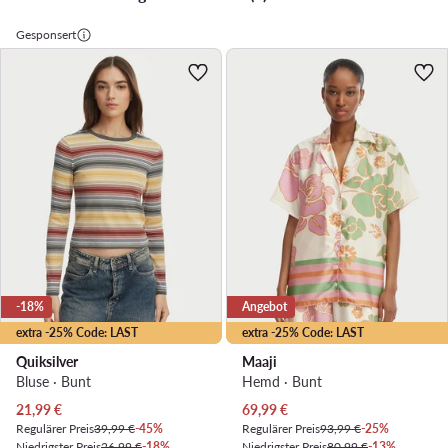
Gesponsert
-18%
Angebot
extra -25% Code: LAST
extra -25% Code: LAST
Quiksilver
Maaji
Bluse · Bunt
Hemd · Bunt
Aktueller Preis
Aktueller Preis
21,99
€
69,99
€
Regulärer Preis
39,99 €
-45%
Regulärer Preis
93,99 €
-25%
Niedrigster Preis
26,99 €
-18%
Niedrigster Preis
80,99 €
-13%