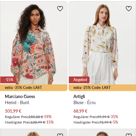
-15%
Angebot
extra -35% Code: LAST
extra -25% Code: LAST
Marciano Guess
Artigli
Hemd · Bunt
Bluse · Écru
Aktueller Preis
Aktueller Preis
101,99
€
68,99
€
Regulärer Preis
250,00 €
-59%
Regulärer Preis
99,99 €
-31%
Niedrigster Preis
120,99 €
-15%
Niedrigster Preis
72,99 €
-5%