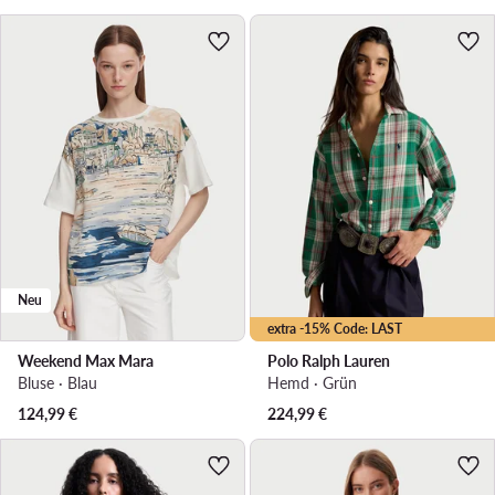
Neu
extra -15% Code: LAST
Weekend Max Mara
Polo Ralph Lauren
Bluse · Blau
Hemd · Grün
124,99
€
224,99
€