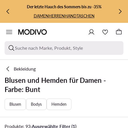
ZUM HAUPTINHALT SPRINGEN
ZUR SUCHE
Der letzte Hauch des Sommers bis zu -35%
DAMEN
HERREN
HANDTASCHEN
Suche nach Marke, Produkt, Style
Bekleidung
Blusen und Hemden für Damen -
Farbe: Bunt
Blusen
Bodys
Hemden
Produkte: 93
·
Ausgewählte Filter (1)