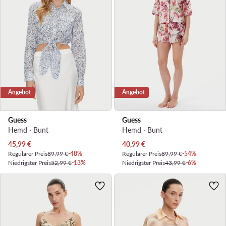
Angebot
Angebot
Guess
Guess
Hemd · Bunt
Hemd · Bunt
Aktueller Preis
Aktueller Preis
45,99
€
40,99
€
Regulärer Preis
89,99 €
-48%
Regulärer Preis
89,99 €
-54%
Niedrigster Preis
52,99 €
-13%
Niedrigster Preis
43,99 €
-6%