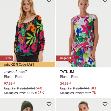
-33%
Angebot
extra -25% Code: LAST
Joseph Ribkoff
TATUUM
Bluse · Bunt
Bluse · Bunt
Aktueller Preis
Aktueller Preis
97,99
€
24,99
€
Regulärer Preis
215,00 €
-54%
Regulärer Preis
59,99 €
-58%
Niedrigster Preis
146,99 €
-33%
Niedrigster Preis
26,99 €
-7%