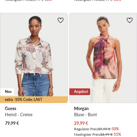
Neu
Angebot
extra -10% Code: LAST
Guess
Morgan
Hemd · Creme
Bluse · Bunt
Aktueller Preis
79,99
€
29,99
€
Regulärer Preis
59,99 €
-50%
Niedrigster Preis
33,99 €
-11%