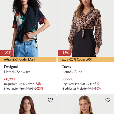
-23%
-16%
extra -25% Code: LAST
extra -25% Code: LAST
Desigual
Guess
Hemd · Schwarz
Hemd · Bunt
Aktueller Preis
Aktueller Preis
60,99
€
55,99
€
Regulärer Preis
79,99 €
-23%
Regulärer Preis
98,99 €
-43%
Niedrigster Preis
79,99 €
-23%
Niedrigster Preis
66,99 €
-16%