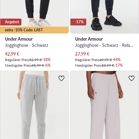
Angebot
-17%
extra -10% Code: LAST
Under Armour
Under Armour
Jogginghose · Schwarz
Jogginghose · Schwarz · Relaxed Fit
Aktueller Preis
Aktueller Preis
42,99
€
27,99
€
Regulärer Preis
52,99 €
-18%
Regulärer Preis
49,99 €
-44%
Niedrigster Preis
45,99 €
-6%
Niedrigster Preis
33,99 €
-17%