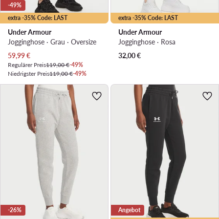
-49%
extra -35% Code: LAST
extra -35% Code: LAST
Under Armour
Under Armour
Jogginghose · Grau · Oversize
Jogginghose · Rosa
Aktueller Preis
59,99
€
32,00
€
Regulärer Preis
119,00 €
-49%
Niedrigster Preis
119,00 €
-49%
-26%
Angebot