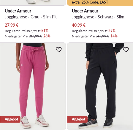
extra -25% Code: LAST
Under Armour
Under Armour
Jogginghose · Grau · Slim Fit
Jogginghose · Schwarz · Slim Fit
Aktueller Preis
Aktueller Preis
27,99
€
40,99
€
Regulärer Preis
57,99 €
-51%
Regulärer Preis
57,99 €
-29%
Niedrigster Preis
37,99 €
-26%
Niedrigster Preis
47,99 €
-14%
Angebot
Angebot