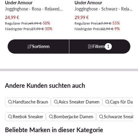
Under Armour
Under Armour
Jogginghose · Rosa · Relaxed Fit
Jogginghose · Schwarz · Relaxed Fit
Aktueller Preis
Aktueller Preis
24,99
€
29,99
€
Regulärer Preis
49,99 €
-50%
Regulärer Preis
67,99 €
-55%
Niedrigster Preis
27,99 €
-10%
Niedrigster Preis
32,99 €
-9%
Sortieren
Filtern
1
Andere Kunden suchten auch
Handtasche Braun
Asics Sneaker Damen
Caps für Dam
Reebok Sneaker
Bomberjacke Damen
Schwarze Sneake
Beliebte Marken in dieser Kategorie