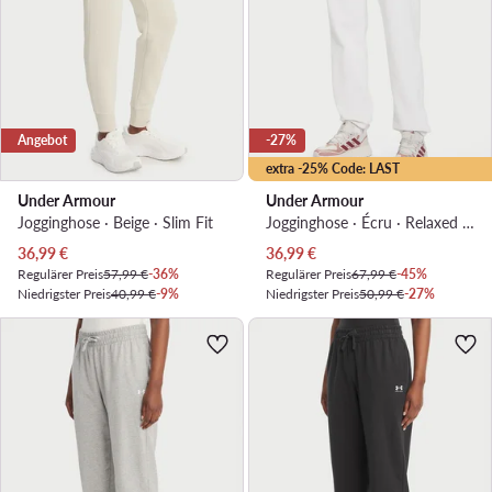
Angebot
-27%
extra -25% Code: LAST
Under Armour
Under Armour
Jogginghose · Beige · Slim Fit
Jogginghose · Écru · Relaxed Fit
Aktueller Preis
Aktueller Preis
36,99
€
36,99
€
Regulärer Preis
57,99 €
-36%
Regulärer Preis
67,99 €
-45%
Niedrigster Preis
40,99 €
-9%
Niedrigster Preis
50,99 €
-27%