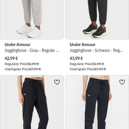
Under Armour
Under Armour
Jogginghose · Grau · Regular Fit
Jogginghose · Schwarz · Regular Fit
Aktueller Preis
Aktueller Preis
42,99
€
43,99
€
Regulärer Preis
52,99 €
Regulärer Preis
52,99 €
Niedrigster Preis
37,99 €
Niedrigster Preis
37,99 €