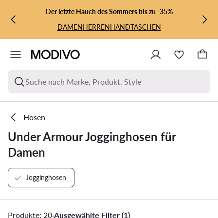
ZUM HAUPTINHALT SPRINGEN
ZUR SUCHE
Der letzte Hauch des Sommers bis zu -35%
DAMEN
HERREN
HANDTASCHEN
Suche nach Marke, Produkt, Style
Hosen
Under Armour Jogginghosen für
Damen
Jogginghosen
Produkte: 20
·
Ausgewählte Filter (1)