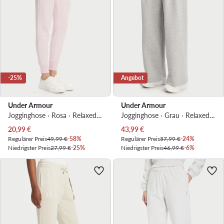
-25%
Angebot
Under Armour
Under Armour
Jogginghose · Rosa · Relaxed Fit
Jogginghose · Grau · Relaxed Fit
Aktueller Preis
Aktueller Preis
20,99
€
43,99
€
Regulärer Preis
49,99 €
-58%
Regulärer Preis
57,99 €
-24%
Niedrigster Preis
27,99 €
-25%
Niedrigster Preis
46,99 €
-6%