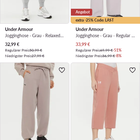
Angebot
extra -25% Code: LAST
Under Armour
Under Armour
Jogginghose · Grau · Relaxed Fit
Jogginghose · Grau · Regular Fit
Aktueller Preis
Aktueller Preis
32,99
€
33,99
€
Regulärer Preis
50,99 €
Regulärer Preis
69,99 €
-51%
Niedrigster Preis
27,99 €
Niedrigster Preis
36,99 €
-8%