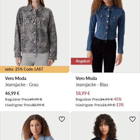
Angebot
extra -25% Code: LAST
Vero Moda
Vero Moda
Jeansjacke · Grau
Jeansjacke · Blau
Aktueller Preis
Aktueller Preis
46,99
€
18,99
€
Regulärer Preis
49,99 €
Regulärer Preis
34,99 €
-45%
Niedrigster Preis
30,99 €
Niedrigster Preis
21,99 €
-13%