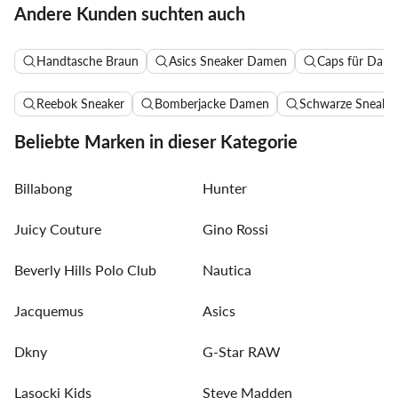
Andere Kunden suchten auch
Handtasche Braun
Asics Sneaker Damen
Caps für Dam
Reebok Sneaker
Bomberjacke Damen
Schwarze Sneake
Beliebte Marken in dieser Kategorie
Billabong
Hunter
Juicy Couture
Gino Rossi
Beverly Hills Polo Club
Nautica
Jacquemus
Asics
Dkny
G-Star RAW
Lasocki Kids
Steve Madden