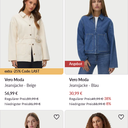
Angebot
extra -25% Code: LAST
Vero Moda
Vero Moda
Jeansjacke · Beige
Jeansjacke · Blau
Aktueller Preis
Aktueller Preis
56,99
€
30,99
€
Regulärer Preis
59,99 €
Regulärer Preis
49,99 €
-38%
Niedrigster Preis
31,99 €
Niedrigster Preis
33,99 €
-8%