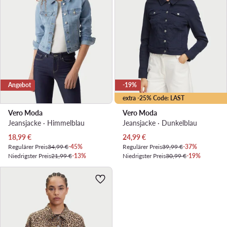
Angebot
-19%
extra -25% Code: LAST
Vero Moda
Vero Moda
Jeansjacke · Himmelblau
Jeansjacke · Dunkelblau
Aktueller Preis
Aktueller Preis
18,99
€
24,99
€
Regulärer Preis
34,99 €
-45%
Regulärer Preis
39,99 €
-37%
Niedrigster Preis
21,99 €
-13%
Niedrigster Preis
30,99 €
-19%