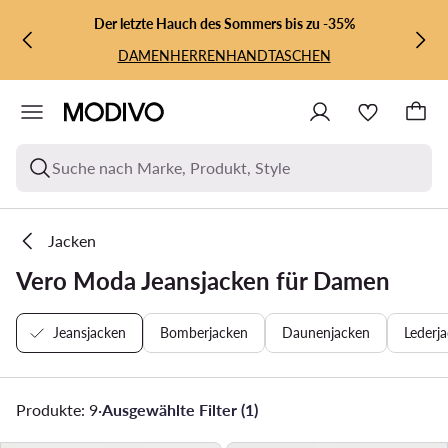
ZUM HAUPTINHALT SPRINGEN
ZUR SUCHE
Der letzte Hauch des Sommers bis zu -35%
DAMEN
HERREN
HANDTASCHEN
Suche nach Marke, Produkt, Style
Jacken
Vero Moda Jeansjacken für Damen
Jeansjacken
Bomberjacken
Daunenjacken
Lederj
Produkte: 9
·
Ausgewählte Filter (1)