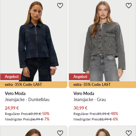
Angebot
Angebot
extra -35% Code: LAST
extra -35% Code: LAST
Vero Moda
Vero Moda
Jeansjacke · Dunkelblau
Jeansjacke · Grau
Aktueller Preis
Aktueller Preis
24,99
€
30,99
€
Regulärer Preis
49,99 €
-50%
Regulärer Preis
59,99 €
-48%
Niedrigster Preis
26,99 €
-7%
Niedrigster Preis
32,99 €
-6%