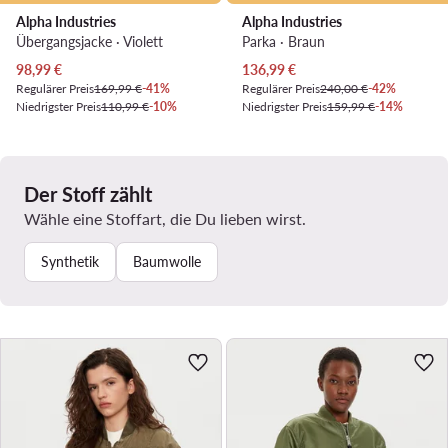
Alpha Industries
Alpha Industries
Übergangsjacke · Violett
Parka · Braun
Aktueller Preis
Aktueller Preis
98,99
€
136,99
€
Regulärer Preis
169,99 €
-41%
Regulärer Preis
240,00 €
-42%
Niedrigster Preis
110,99 €
-10%
Niedrigster Preis
159,99 €
-14%
Der Stoff zählt
Wähle eine Stoffart, die Du lieben wirst.
Synthetik
Baumwolle