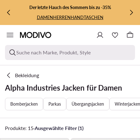
ZUM HAUPTINHALT SPRINGEN
ZUR SUCHE
Der letzte Hauch des Sommers bis zu -35%
DAMEN
HERREN
HANDTASCHEN
Suche nach Marke, Produkt, Style
Bekleidung
Alpha Industries Jacken für Damen
Bomberjacken
Parkas
Übergangsjacken
Winterjacke
Produkte: 15
·
Ausgewählte Filter (1)