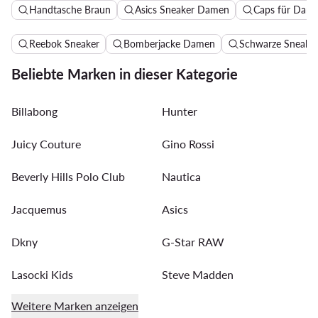
Handtasche Braun
Asics Sneaker Damen
Caps für Dam
Reebok Sneaker
Bomberjacke Damen
Schwarze Sneake
Beliebte Marken in dieser Kategorie
Billabong
Hunter
Juicy Couture
Gino Rossi
Beverly Hills Polo Club
Nautica
Jacquemus
Asics
Dkny
G-Star RAW
Lasocki Kids
Steve Madden
Weitere Marken anzeigen