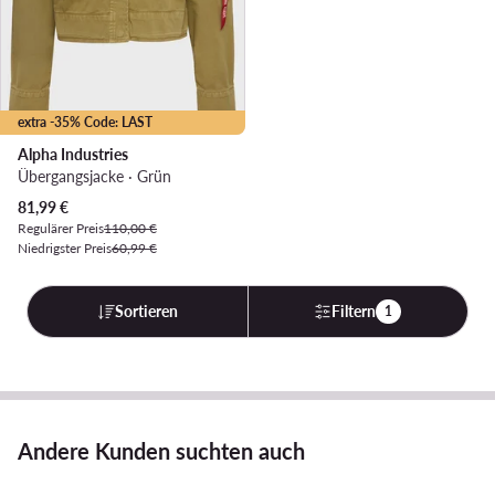
extra -35% Code: LAST
Alpha Industries
Übergangsjacke · Grün
Aktueller Preis
81,99
€
Regulärer Preis
110,00 €
Niedrigster Preis
60,99 €
Sortieren
Filtern
1
Andere Kunden suchten auch