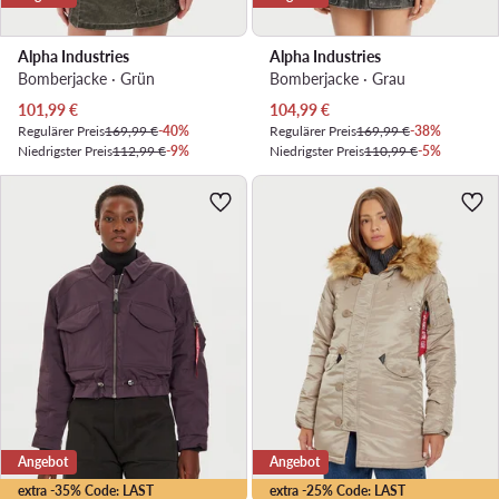
Alpha Industries
Alpha Industries
Bomberjacke · Grün
Bomberjacke · Grau
Aktueller Preis
Aktueller Preis
101,99
€
104,99
€
Regulärer Preis
169,99 €
-40%
Regulärer Preis
169,99 €
-38%
Niedrigster Preis
112,99 €
-9%
Niedrigster Preis
110,99 €
-5%
Angebot
Angebot
extra -35% Code: LAST
extra -25% Code: LAST