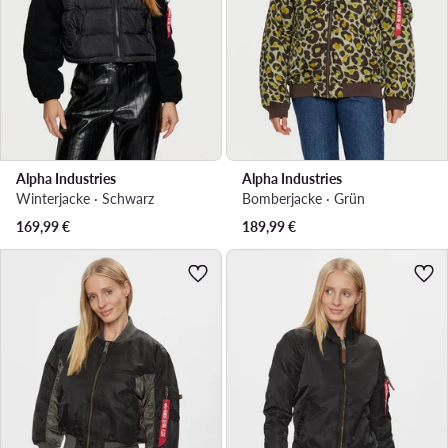
Alpha Industries
Alpha Industries
Winterjacke · Schwarz
Bomberjacke · Grün
169,99
€
189,99
€