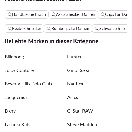
Handtasche Braun
Asics Sneaker Damen
Caps für Dam
Reebok Sneaker
Bomberjacke Damen
Schwarze Sneake
Beliebte Marken in dieser Kategorie
Billabong
Hunter
Juicy Couture
Gino Rossi
Beverly Hills Polo Club
Nautica
Jacquemus
Asics
Dkny
G-Star RAW
Lasocki Kids
Steve Madden