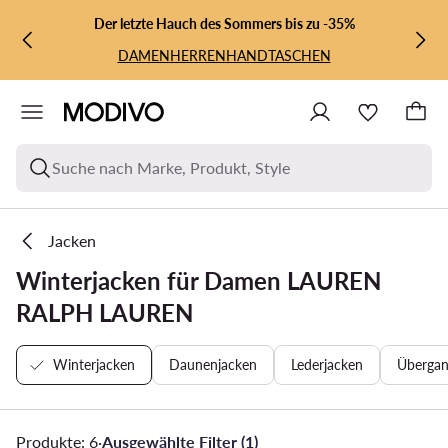
ZUM HAUPTINHALT SPRINGEN
ZUR SUCHE
Der letzte Hauch des Sommers bis zu -35%
DAMEN
HERREN
HANDTASCHEN
Suche nach Marke, Produkt, Style
Jacken
Winterjacken für Damen LAUREN
RALPH LAUREN
Winterjacken
Daunenjacken
Lederjacken
Übergan
Produkte: 6
·
Ausgewählte Filter (1)