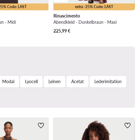
-25% Code: LAST
extra -25% Code: LAST
Rinascimento
un · Midi
Abendkleid · Dunkelbraun · Maxi
225,99
€
Modal
Lyocell
Leinen
Acetat
Lederimitation