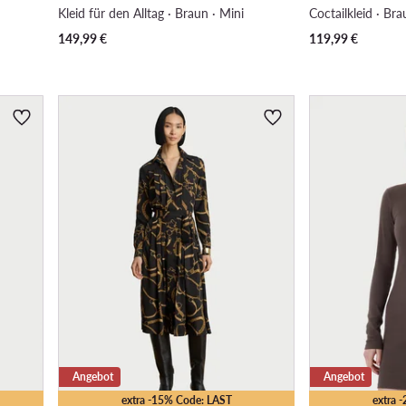
Kleid für den Alltag · Braun · Mini
Coctailkleid · Bra
149,99
€
119,99
€
Angebot
Angebot
extra -15% Code: LAST
extra 