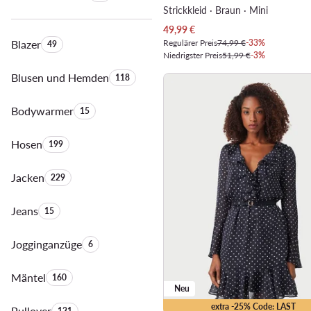
Strickkleid · Braun · Mini
Aktueller Preis
49,99
€
Blazer
Anzahl der Produkte:
Regulärer Preis
74,99 €
-33%
49
Niedrigster Preis
51,99 €
-3%
Blusen und Hemden
Anzahl der Produkte:
118
Bodywarmer
Anzahl der Produkte:
15
Hosen
Anzahl der Produkte:
199
Jacken
Anzahl der Produkte:
229
Jeans
Anzahl der Produkte:
15
Jogginganzüge
Anzahl der Produkte:
6
Mäntel
Anzahl der Produkte:
160
Neu
extra -25% Code: LAST
Pullover
Anzahl der Produkte:
121