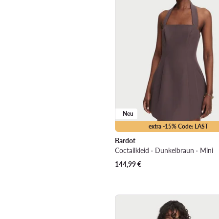
Neu
extra -15% Code: LAST
Bardot
Coctailkleid · Dunkelbraun · Mini
144,99
€