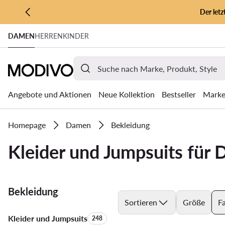
Der let
ZUM HAUPTINHALT SPRINGEN
DAMEN
HERREN
KINDER
ZUR SUCHE
Angebote und Aktionen
Neue Kollektion
Bestseller
Mark
Homepage
Damen
Bekleidung
Kleider und Jumpsuits für 
Bekleidung
Sortieren
Größe
F
Kleider und Jumpsuits
Anzahl der Produkte:
248