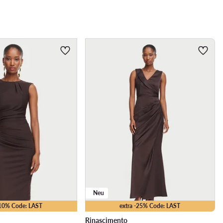
Neu
-10% Code: LAST
extra -25% Code: LAST
Rinascimento