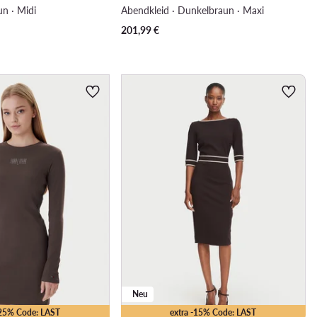
un · Midi
Abendkleid · Dunkelbraun · Maxi
201,99
€
Neu
-25% Code: LAST
extra -15% Code: LAST