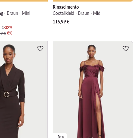
Rinascimento
ag · Braun · Mini
Coctailkleid · Braun · Midi
115,99
€
9 €
-32%
99 €
-8%
Neu