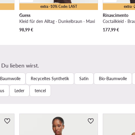
extra -10% Code: LAST
extra 
Guess
Rinascimento
Kleid für den Alltag · Dunkelbraun · Maxi
Coctailkleid · Bra
98,99
€
177,99
€
 Du lieben wirst.
Baumwolle
Recyceltes Synthetik
Satin
Bio-Baumwolle
us
Leder
tencel