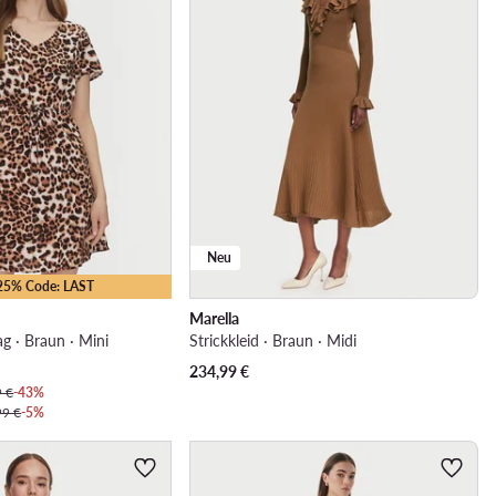
Neu
-25% Code: LAST
Marella
ag · Braun · Mini
Strickkleid · Braun · Midi
234,99
€
9 €
-43%
99 €
-5%