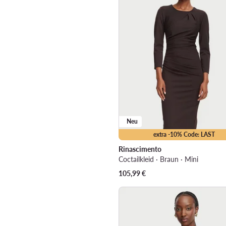
Neu
extra -10% Code: LAST
Rinascimento
Coctailkleid · Braun · Mini
105,99
€