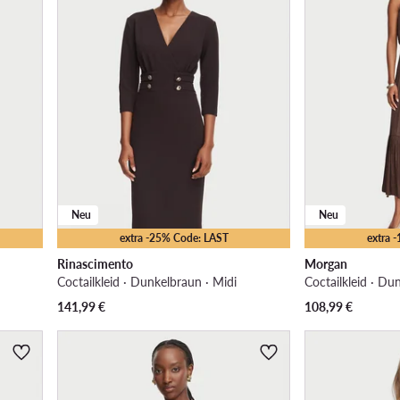
Neu
Neu
extra -25% Code: LAST
extra 
Rinascimento
Morgan
Coctailkleid · Dunkelbraun · Midi
Coctailkleid · Du
141,99
€
108,99
€