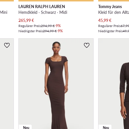
LAUREN RALPH LAUREN
Tommy Jeans
 Mini
Hemdkleid · Schwarz · Midi
Kleid für den Allt
Aktueller Preis
Aktueller Preis
265,99
€
45,99
€
Regulärer Preis
294,99 €
-9%
Regulärer Preis
67,9
Niedrigster Preis
294,99 €
-9%
Niedrigster Preis
49,
Neu
Neu