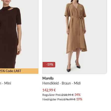
-19%
-25% Code: LAST
Marella
n · Mini
Hemdkleid · Braun · Midi
Aktueller Preis
142,99
€
Regulärer Preis
218,99 €
-34%
Niedrigster Preis
176,99 €
-19%