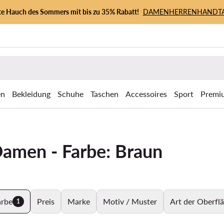
zte Hauch des Sommers mit bis zu 35% Rabatt!
DAMEN
HERREN
HANDT
en
Bekleidung
Schuhe
Taschen
Accessoires
Sport
Premi
Damen - Farbe: Braun
arbe
Preis
Marke
Motiv / Muster
Art der Oberfl
1