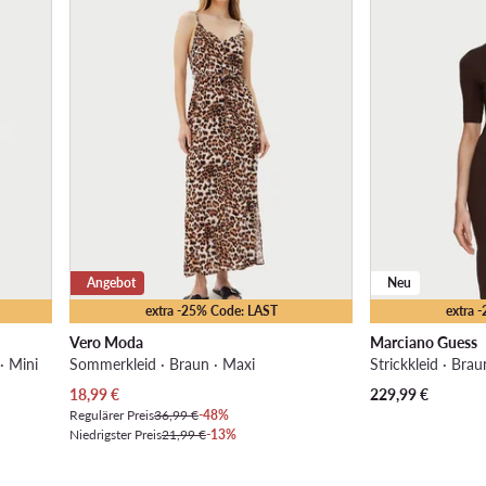
Angebot
Neu
extra -25% Code: LAST
extra 
Vero Moda
Marciano Guess
· Mini
Sommerkleid · Braun · Maxi
Strickkleid · Brau
Aktueller Preis
18,99
€
229,99
€
Regulärer Preis
36,99 €
-48%
Niedrigster Preis
21,99 €
-13%