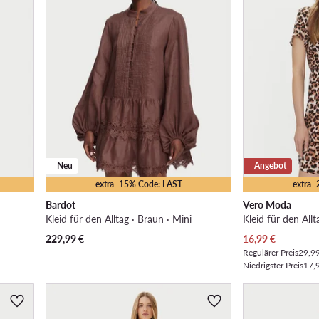
Neu
Angebot
extra -15% Code: LAST
extra 
Bardot
Vero Moda
Kleid für den Alltag · Braun · Mini
Kleid für den Allt
Aktueller Preis
229,99
€
16,99
€
Regulärer Preis
29,9
Niedrigster Preis
17,