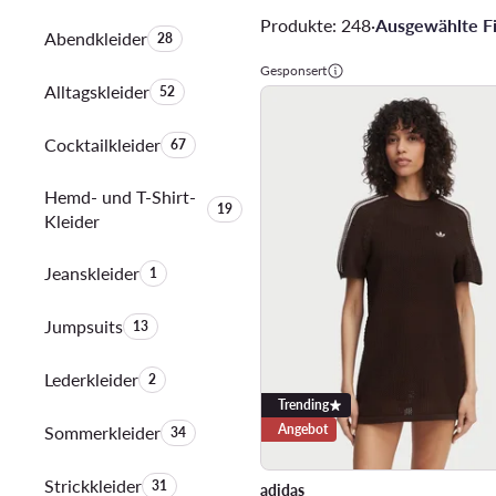
Produkte: 248
·
Ausgewählte Fil
Abendkleider
Anzahl der Produkte:
28
Gesponsert
Alltagskleider
Anzahl der Produkte:
52
Cocktailkleider
Anzahl der Produkte:
67
Hemd- und T-Shirt-
Anzahl der Produkte:
19
Kleider
Jeanskleider
Anzahl der Produkte:
1
Jumpsuits
Anzahl der Produkte:
13
Lederkleider
Anzahl der Produkte:
2
Trending
Angebot
Sommerkleider
Anzahl der Produkte:
34
Strickkleider
Anzahl der Produkte:
31
adidas