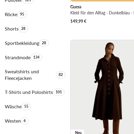
Guess
Kleid für den Alltag · Dunkelblau ·
Röcke
Anzahl der Produkte:
95
149,99
€
Shorts
Anzahl der Produkte:
28
Sportbekleidung
Anzahl der Produkte:
28
Strandmode
Anzahl der Produkte:
134
Sweatshirts und
Anzahl der Produkte:
82
Fleecejacken
T-Shirts und Poloshirts
Anzahl der Produkte:
101
Wäsche
Anzahl der Produkte:
55
Westen
Anzahl der Produkte:
6
Neu