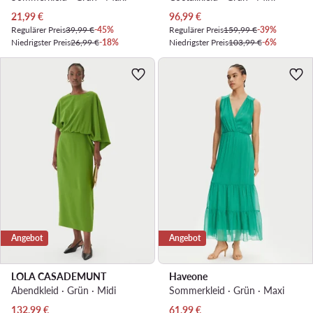
Aktueller Preis
Aktueller Preis
21,99
€
96,99
€
Regulärer Preis
39,99 €
-45%
Regulärer Preis
159,99 €
-39%
Niedrigster Preis
26,99 €
-18%
Niedrigster Preis
103,99 €
-6%
Angebot
Angebot
LOLA CASADEMUNT
Haveone
Abendkleid · Grün · Midi
Sommerkleid · Grün · Maxi
Aktueller Preis
Aktueller Preis
132,99
€
61,99
€