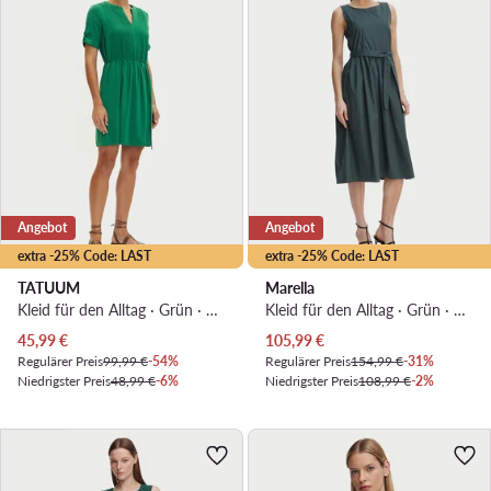
Angebot
Angebot
extra -25% Code: LAST
extra -25% Code: LAST
TATUUM
Marella
Kleid für den Alltag · Grün · Mini
Kleid für den Alltag · Grün · Midi
Aktueller Preis
Aktueller Preis
45,99
€
105,99
€
Regulärer Preis
99,99 €
-54%
Regulärer Preis
154,99 €
-31%
Niedrigster Preis
48,99 €
-6%
Niedrigster Preis
108,99 €
-2%