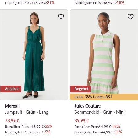
Niedrigster Preis
116,99 €
-21%
Niedrigster Preis
158,99 €
-10%
Angebot
Angebot
extra -35% Code: LAST
Morgan
Juicy Couture
Jumpsuit · Grün · Lang
Sommerkleid · Grün · Mini
Aktueller Preis
Aktueller Preis
73,99
€
39,99
€
Regulärer Preis
113,99 €
-35%
Regulärer Preis
64,99 €
-38%
Niedrigster Preis
77,99 €
-5%
Niedrigster Preis
44,99 €
-11%