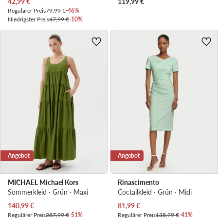
Aktueller Preis
42,99
€
119,99
€
Regulärer Preis
79,99 €
-46%
Niedrigster Preis
47,99 €
-10%
Angebot
Angebot
MICHAEL Michael Kors
Rinascimento
Sommerkleid · Grün · Maxi
Coctailkleid · Grün · Midi
Aktueller Preis
Aktueller Preis
140,99
€
81,99
€
Regulärer Preis
287,99 €
-51%
Regulärer Preis
138,99 €
-41%