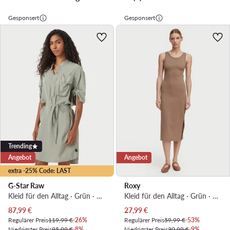
Gesponsert
Gesponsert
Trending
Angebot
Angebot
extra -25% Code: LAST
G-Star Raw
Roxy
Kleid für den Alltag · Grün · Mini
Kleid für den Alltag · Grün · Midi
Aktueller Preis
Aktueller Preis
87,99
€
27,99
€
Regulärer Preis
119,99 €
-26%
Regulärer Preis
59,99 €
-53%
Niedrigster Preis
95,99 €
-8%
Niedrigster Preis
30,99 €
-9%