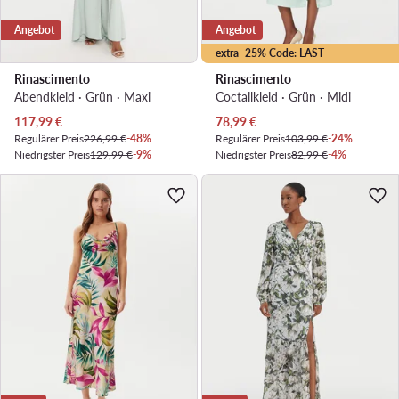
Angebot
Angebot
extra -25% Code: LAST
Rinascimento
Rinascimento
Abendkleid · Grün · Maxi
Coctailkleid · Grün · Midi
Aktueller Preis
Aktueller Preis
117,99
€
78,99
€
Regulärer Preis
226,99 €
-48%
Regulärer Preis
103,99 €
-24%
Niedrigster Preis
129,99 €
-9%
Niedrigster Preis
82,99 €
-4%