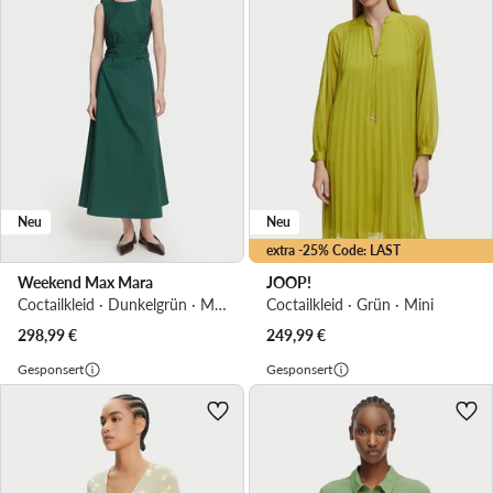
Neu
Neu
extra -25% Code: LAST
Weekend Max Mara
JOOP!
Coctailkleid · Dunkelgrün · Midi
Coctailkleid · Grün · Mini
298,99
€
249,99
€
Gesponsert
Gesponsert