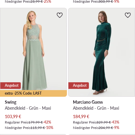
Niedrigster Preis
23,99 €
-25%
Niedrigster Preis
303,99 €
-9%
Angebot
Angebot
extra -25% Code: LAST
Swing
Marciano Guess
Abendkleid · Grün · Maxi
Abendkleid · Grün · Maxi
Aktueller Preis
Aktueller Preis
103,99
€
184,99
€
Regulärer Preis
179,99 €
-42%
Regulärer Preis
329,99 €
-43%
Niedrigster Preis
115,99 €
-10%
Niedrigster Preis
204,99 €
-9%