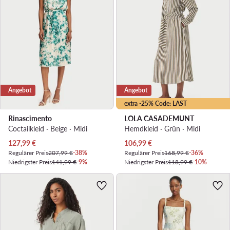
Angebot
Angebot
extra -25% Code: LAST
Rinascimento
LOLA CASADEMUNT
Coctailkleid · Beige · Midi
Hemdkleid · Grün · Midi
Aktueller Preis
Aktueller Preis
127,99
€
106,99
€
Regulärer Preis
207,99 €
-38%
Regulärer Preis
168,99 €
-36%
Niedrigster Preis
141,99 €
-9%
Niedrigster Preis
118,99 €
-10%