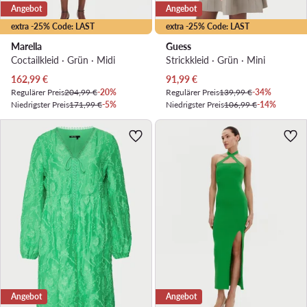
Angebot
Angebot
extra -25% Code: LAST
extra -25% Code: LAST
Marella
Guess
Coctailkleid · Grün · Midi
Strickkleid · Grün · Mini
Aktueller Preis
Aktueller Preis
162,99
€
91,99
€
Regulärer Preis
204,99 €
-20%
Regulärer Preis
139,99 €
-34%
Niedrigster Preis
171,99 €
-5%
Niedrigster Preis
106,99 €
-14%
Angebot
Angebot