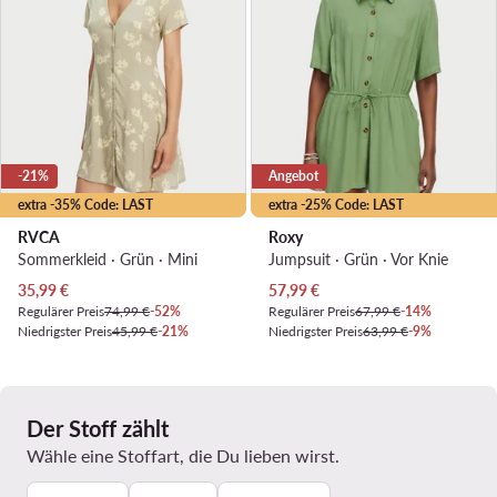
-21%
Angebot
extra -35% Code: LAST
extra -25% Code: LAST
RVCA
Roxy
Sommerkleid · Grün · Mini
Jumpsuit · Grün · Vor Knie
Aktueller Preis
Aktueller Preis
35,99
€
57,99
€
Regulärer Preis
74,99 €
-52%
Regulärer Preis
67,99 €
-14%
Niedrigster Preis
45,99 €
-21%
Niedrigster Preis
63,99 €
-9%
Der Stoff zählt
Wähle eine Stoffart, die Du lieben wirst.