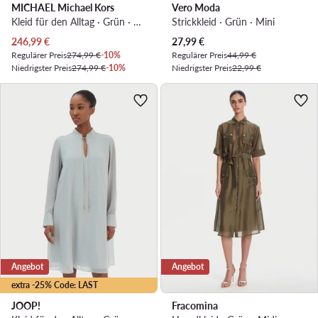
MICHAEL Michael Kors
Vero Moda
Kleid für den Alltag · Grün · Midi
Strickkleid · Grün · Mini
Aktueller Preis
Aktueller Preis
246,99
€
27,99
€
Regulärer Preis
274,99 €
-10%
Regulärer Preis
44,99 €
Niedrigster Preis
274,99 €
-10%
Niedrigster Preis
22,99 €
Angebot
Angebot
extra -25% Code: LAST
JOOP!
Fracomina