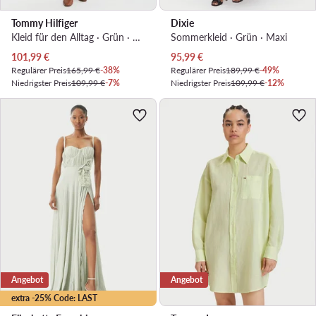
Tommy Hilfiger
Dixie
Kleid für den Alltag · Grün · Midi
Sommerkleid · Grün · Maxi
Aktueller Preis
Aktueller Preis
101,99
€
95,99
€
Regulärer Preis
165,99 €
-38%
Regulärer Preis
189,99 €
-49%
Niedrigster Preis
109,99 €
-7%
Niedrigster Preis
109,99 €
-12%
Angebot
Angebot
extra -25% Code: LAST