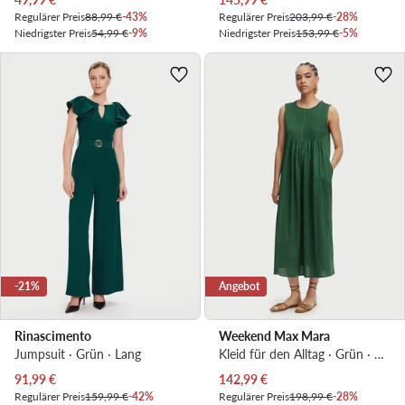
Regulärer Preis
88,99 €
-43%
Regulärer Preis
203,99 €
-28%
Niedrigster Preis
54,99 €
-9%
Niedrigster Preis
153,99 €
-5%
-21%
Angebot
Rinascimento
Weekend Max Mara
Jumpsuit · Grün · Lang
Kleid für den Alltag · Grün · Midi
Aktueller Preis
Aktueller Preis
91,99
€
142,99
€
Regulärer Preis
159,99 €
-42%
Regulärer Preis
198,99 €
-28%