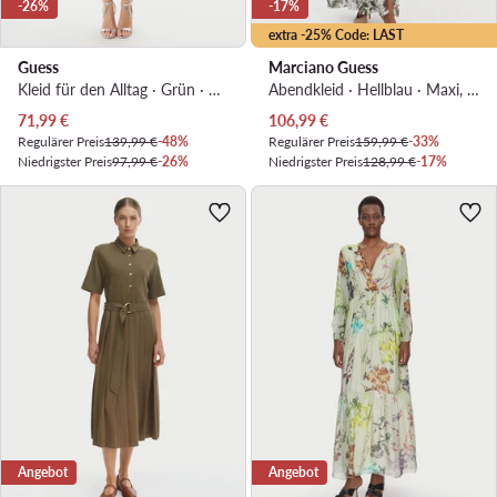
-26%
-17%
extra -25% Code: LAST
Guess
Marciano Guess
Kleid für den Alltag · Grün · Midi
Abendkleid · Hellblau · Maxi, Asymmetrisch
Aktueller Preis
Aktueller Preis
71,99
€
106,99
€
Regulärer Preis
139,99 €
-48%
Regulärer Preis
159,99 €
-33%
Niedrigster Preis
97,99 €
-26%
Niedrigster Preis
128,99 €
-17%
Angebot
Angebot