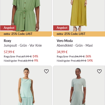
Angebot
Angebot
extra -25% Code: LAST
extra -25% Code: LAST
Roxy
Vero Moda
Jumpsuit · Grün · Vor Knie
Abendkleid · Grün · Maxi
Aktueller Preis
Aktueller Preis
57,99
€
34,99
€
Regulärer Preis
67,99 €
-14%
Regulärer Preis
54,99 €
-36%
Niedrigster Preis
63,99 €
-9%
Niedrigster Preis
40,99 €
-14%