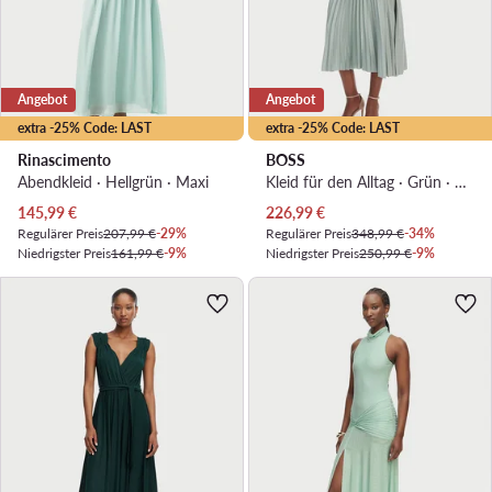
Angebot
Angebot
extra -25% Code: LAST
extra -25% Code: LAST
Rinascimento
BOSS
Abendkleid · Hellgrün · Maxi
Kleid für den Alltag · Grün · Midi
Aktueller Preis
Aktueller Preis
145,99
€
226,99
€
Regulärer Preis
207,99 €
-29%
Regulärer Preis
348,99 €
-34%
Niedrigster Preis
161,99 €
-9%
Niedrigster Preis
250,99 €
-9%