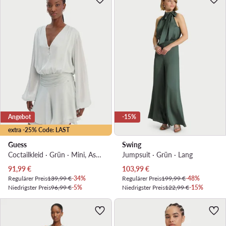
Angebot
-15%
extra -25% Code: LAST
Guess
Swing
Coctailkleid · Grün · Mini, Asymmetrisch
Jumpsuit · Grün · Lang
Aktueller Preis
Aktueller Preis
91,99
€
103,99
€
Regulärer Preis
139,99 €
-34%
Regulärer Preis
199,99 €
-48%
Niedrigster Preis
96,99 €
-5%
Niedrigster Preis
122,99 €
-15%