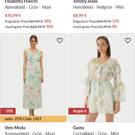
Elisabetta Franchi
Tommy Jeans
Abendkleid · Grün · Maxi
Hemdkleid · Hellgrün · Mini
Aktueller Preis
Aktueller Preis
470,99
€
68,99
€
Regulärer Preis
769,99 €
-38%
Regulärer Preis
109,99 €
-37%
Niedrigster Preis
525,99 €
-10%
Niedrigster Preis
71,99 €
-4%
-18%
Angebot
extra -25% Code: LAST
Vero Moda
Guess
Sommerkleid · Grün · Maxi
Coctailkleid · Grün · Mini