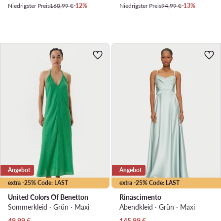
Niedrigster Preis
160,99 €
-12%
Niedrigster Preis
94,99 €
-13%
Angebot
Angebot
extra -25% Code: LAST
extra -25% Code: LAST
United Colors Of Benetton
Rinascimento
Sommerkleid · Grün · Maxi
Abendkleid · Grün · Maxi
Aktueller Preis
Aktueller Preis
49,99
€
145,99
€