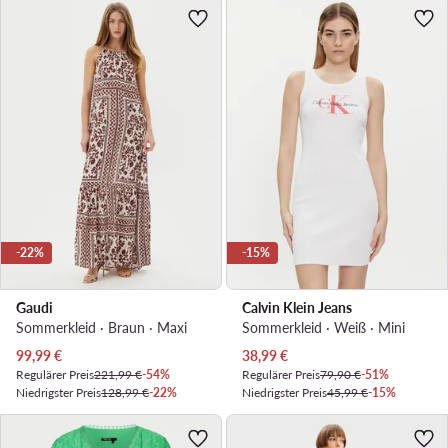
-22%
-15%
Gaudi
Calvin Klein Jeans
Sommerkleid · Braun · Maxi
Sommerkleid · Weiß · Mini
Aktueller Preis
Aktueller Preis
99,99
€
38,99
€
Regulärer Preis
221,99 €
-54%
Regulärer Preis
79,90 €
-51%
Niedrigster Preis
128,99 €
-22%
Niedrigster Preis
45,99 €
-15%