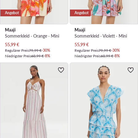
Angebot
Angebot
Maaji
Maaji
Sommerkleid · Orange · Mini
Sommerkleid · Violett · Mini
Aktueller Preis
Aktueller Preis
55,99
€
55,99
€
Regulärer Preis
79,99 €
-30%
Regulärer Preis
79,99 €
-30%
Niedrigster Preis
60,99 €
-8%
Niedrigster Preis
60,99 €
-8%