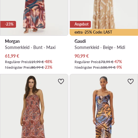
-23%
Angebot
extra -25% Code: LAST
Morgan
Gaudi
Sommerkleid · Bunt · Maxi
Sommerkleid · Beige · Midi
Aktueller Preis
Aktueller Preis
61,99
€
90,99
€
Regulärer Preis
119,99 €
-48%
Regulärer Preis
173,99 €
-47%
Niedrigster Preis
80,99 €
-23%
Niedrigster Preis
100,99 €
-9%