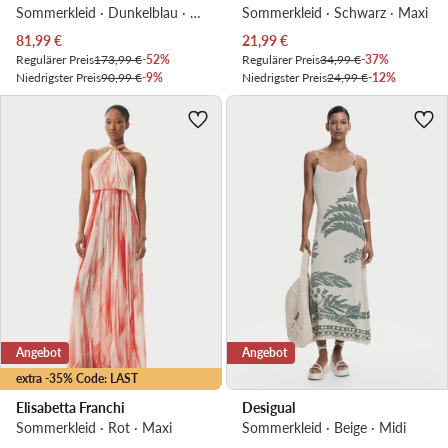
Sommerkleid · Dunkelblau · Midi
Sommerkleid · Schwarz · Maxi
Aktueller Preis
Aktueller Preis
81,99
€
21,99
€
Regulärer Preis
173,99 €
-52%
Regulärer Preis
34,99 €
-37%
Niedrigster Preis
90,99 €
-9%
Niedrigster Preis
24,99 €
-12%
Angebot
Angebot
extra -35% Code: LAST
Elisabetta Franchi
Desigual
Sommerkleid · Rot · Maxi
Sommerkleid · Beige · Midi