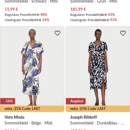
Sommerkleid · Schwarz · Mini
Sommerkleid · Grün · Mini
Aktueller Preis
Aktueller Preis
51,99
€
185,99
€
Regulärer Preis
99,99 €
-48%
Regulärer Preis
329,00 €
-43%
Niedrigster Preis
70,99 €
-26%
Niedrigster Preis
329,00 €
-43%
-16%
Angebot
extra -25% Code: LAST
extra -25% Code: LAST
Vero Moda
Joseph Ribkoff
Sommerkleid · Beige · Midi
Sommerkleid · Dunkelblau · Midi