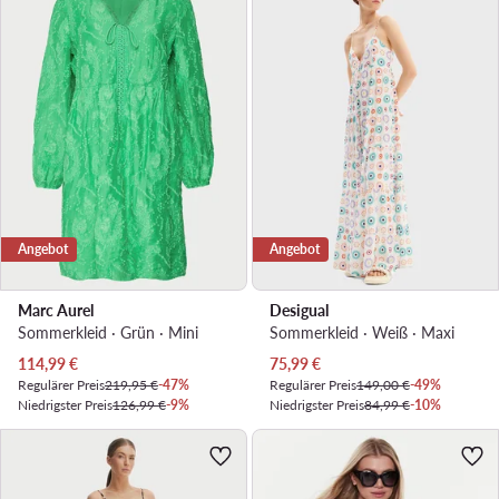
Angebot
Angebot
Marc Aurel
Desigual
Sommerkleid · Grün · Mini
Sommerkleid · Weiß · Maxi
Aktueller Preis
Aktueller Preis
114,99
€
75,99
€
Regulärer Preis
219,95 €
-47%
Regulärer Preis
149,00 €
-49%
Niedrigster Preis
126,99 €
-9%
Niedrigster Preis
84,99 €
-10%