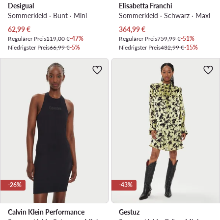
Desigual
Elisabetta Franchi
Sommerkleid · Bunt · Mini
Sommerkleid · Schwarz · Maxi
Aktueller Preis
Aktueller Preis
62,99
€
364,99
€
Regulärer Preis
119,00 €
-47%
Regulärer Preis
759,99 €
-51%
Niedrigster Preis
66,99 €
-5%
Niedrigster Preis
432,99 €
-15%
-26%
-43%
Calvin Klein Performance
Gestuz