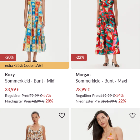
-20%
-22%
extra -35% Code: LAST
Roxy
Morgan
Sommerkleid · Bunt · Midi
Sommerkleid · Bunt · Maxi
Aktueller Preis
Aktueller Preis
33,99
€
78,99
€
Regulärer Preis
79,99 €
-57%
Regulärer Preis
119,99 €
-34%
Niedrigster Preis
42,99 €
-20%
Niedrigster Preis
101,99 €
-22%