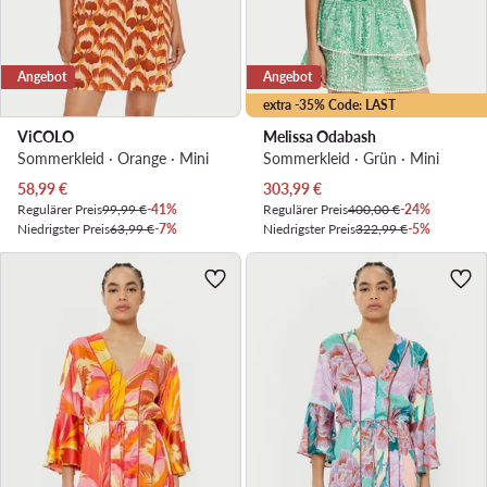
Angebot
Angebot
extra -35% Code: LAST
ViCOLO
Melissa Odabash
Sommerkleid · Orange · Mini
Sommerkleid · Grün · Mini
Aktueller Preis
Aktueller Preis
58,99
€
303,99
€
Regulärer Preis
99,99 €
-41%
Regulärer Preis
400,00 €
-24%
Niedrigster Preis
63,99 €
-7%
Niedrigster Preis
322,99 €
-5%