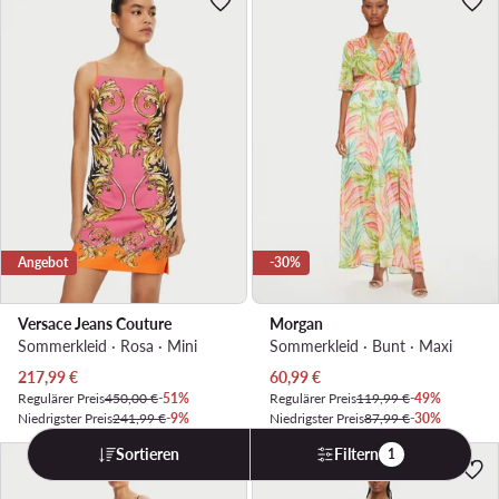
Angebot
-30%
Versace Jeans Couture
Morgan
Sommerkleid · Rosa · Mini
Sommerkleid · Bunt · Maxi
Aktueller Preis
Aktueller Preis
217,99
€
60,99
€
Regulärer Preis
450,00 €
-51%
Regulärer Preis
119,99 €
-49%
Niedrigster Preis
241,99 €
-9%
Niedrigster Preis
87,99 €
-30%
Sortieren
Filtern
1