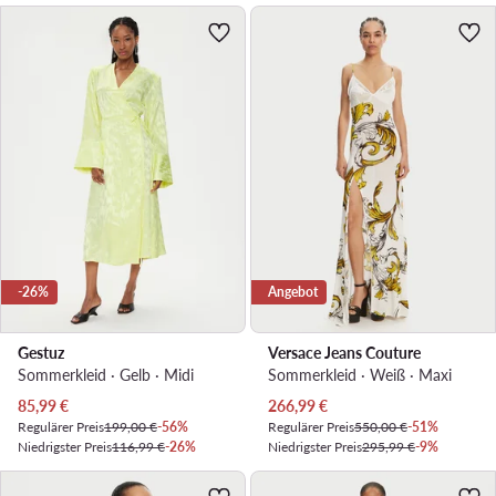
-26%
Angebot
Gestuz
Versace Jeans Couture
Sommerkleid · Gelb · Midi
Sommerkleid · Weiß · Maxi
Aktueller Preis
Aktueller Preis
85,99
€
266,99
€
Regulärer Preis
199,00 €
-56%
Regulärer Preis
550,00 €
-51%
Niedrigster Preis
116,99 €
-26%
Niedrigster Preis
295,99 €
-9%