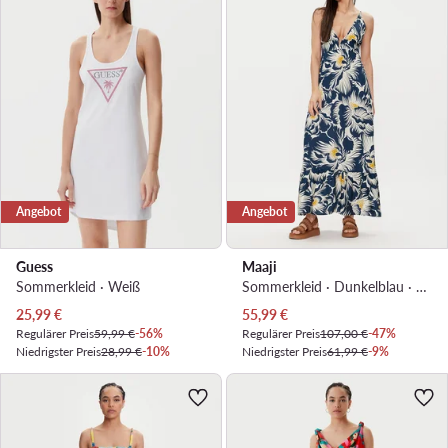
Angebot
Angebot
Guess
Maaji
Sommerkleid · Weiß
Sommerkleid · Dunkelblau · Maxi
Aktueller Preis
Aktueller Preis
25,99
€
55,99
€
Regulärer Preis
59,99 €
-56%
Regulärer Preis
107,00 €
-47%
Niedrigster Preis
28,99 €
-10%
Niedrigster Preis
61,99 €
-9%