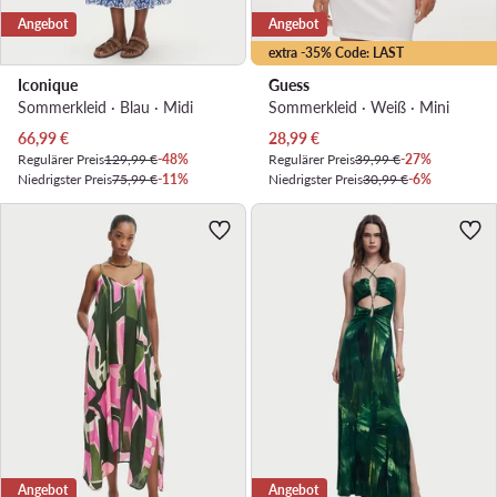
Angebot
Angebot
extra -35% Code: LAST
Iconique
Guess
Sommerkleid · Blau · Midi
Sommerkleid · Weiß · Mini
Aktueller Preis
Aktueller Preis
66,99
€
28,99
€
Regulärer Preis
129,99 €
-48%
Regulärer Preis
39,99 €
-27%
Niedrigster Preis
75,99 €
-11%
Niedrigster Preis
30,99 €
-6%
Angebot
Angebot