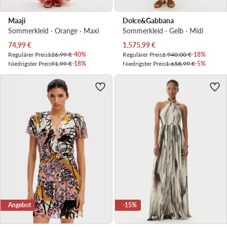
Maaji
Dolce&Gabbana
Sommerkleid · Orange · Maxi
Sommerkleid · Gelb · Midi
Aktueller Preis
Aktueller Preis
74,99
€
1.575,99
€
Regulärer Preis
126,99 €
-40%
Regulärer Preis
1.940,00 €
-18%
Niedrigster Preis
91,99 €
-18%
Niedrigster Preis
1.658,99 €
-5%
Angebot
-15%