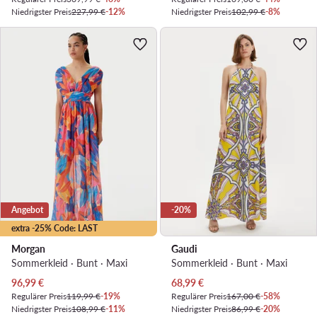
Niedrigster Preis
227,99 €
-12%
Niedrigster Preis
102,99 €
-8%
Angebot
-20%
extra -25% Code: LAST
Morgan
Gaudi
Sommerkleid · Bunt · Maxi
Sommerkleid · Bunt · Maxi
Aktueller Preis
Aktueller Preis
96,99
€
68,99
€
Regulärer Preis
119,99 €
-19%
Regulärer Preis
167,00 €
-58%
Niedrigster Preis
108,99 €
-11%
Niedrigster Preis
86,99 €
-20%