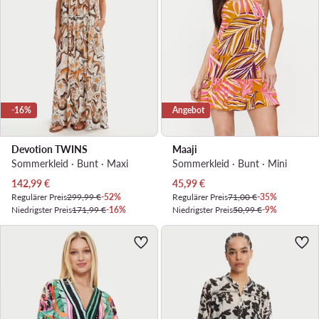
-16%
Angebot
Devotion TWINS
Maaji
Sommerkleid · Bunt · Maxi
Sommerkleid · Bunt · Mini
Aktueller Preis
Aktueller Preis
142,99
€
45,99
€
Regulärer Preis
299,99 €
-52%
Regulärer Preis
71,00 €
-35%
Niedrigster Preis
171,99 €
-16%
Niedrigster Preis
50,99 €
-9%