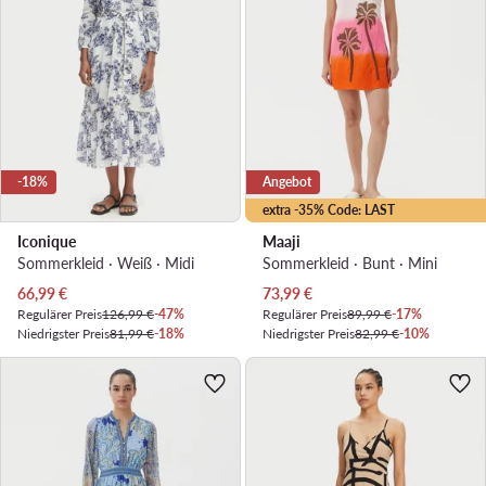
-18%
Angebot
extra -35% Code: LAST
Iconique
Maaji
Sommerkleid · Weiß · Midi
Sommerkleid · Bunt · Mini
Aktueller Preis
Aktueller Preis
66,99
€
73,99
€
Regulärer Preis
126,99 €
-47%
Regulärer Preis
89,99 €
-17%
Niedrigster Preis
81,99 €
-18%
Niedrigster Preis
82,99 €
-10%