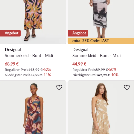
Angebot
Angebot
extra -25% Code: LAST
Desigual
Desigual
Sommerkleid · Bunt · Midi
Sommerkleid · Bunt · Midi
Aktueller Preis
Aktueller Preis
68,99
€
44,99
€
Regulärer Preis
143,99 €
-52%
Regulärer Preis
89,99 €
-50%
Niedrigster Preis
77,99 €
-11%
Niedrigster Preis
49,99 €
-10%