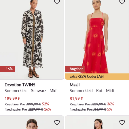
-16%
Angebot
extra -25% Code: LAST
Devotion TWINS
Maaji
Sommerkleid · Schwarz · Midi
Sommerkleid · Rot · Midi
Aktueller Preis
Aktueller Preis
189,99
€
81,99
€
Regulärer Preis
399,99 €
-52%
Regulärer Preis
129,99 €
-36%
Niedrigster Preis
227,99 €
-16%
Niedrigster Preis
86,99 €
-5%