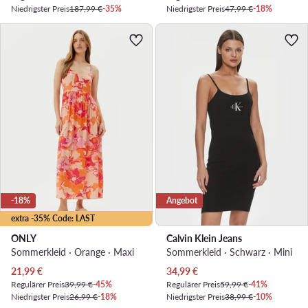
Niedrigster Preis
187,99 €
-35%
Niedrigster Preis
47,99 €
-18%
-18%
Angebot
extra -35% Code: LAST
ONLY
Calvin Klein Jeans
Sommerkleid · Orange · Maxi
Sommerkleid · Schwarz · Mini
Aktueller Preis
Aktueller Preis
21,99
€
34,99
€
Regulärer Preis
39,99 €
-45%
Regulärer Preis
59,99 €
-41%
Niedrigster Preis
26,99 €
-18%
Niedrigster Preis
38,99 €
-10%