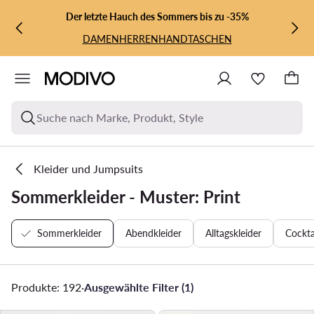
ZUM HAUPTINHALT SPRINGEN
ZUR SUCHE
Der letzte Hauch des Sommers bis zu -35%
DAMEN
HERREN
HANDTASCHEN
Suche nach Marke, Produkt, Style
Kleider und Jumpsuits
Sommerkleider - Muster: Print
Sommerkleider
Abendkleider
Alltagskleider
Cockta
Produkte: 192
·
Ausgewählte Filter (1)