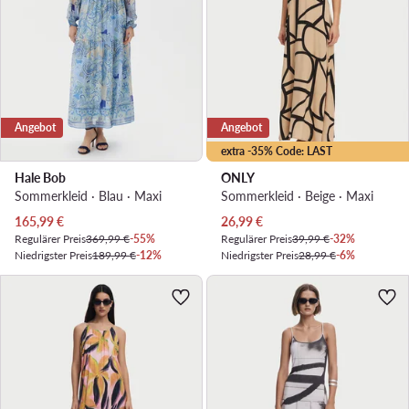
Angebot
Angebot
extra -35% Code: LAST
Hale Bob
ONLY
Sommerkleid · Blau · Maxi
Sommerkleid · Beige · Maxi
Aktueller Preis
Aktueller Preis
165,99
€
26,99
€
Regulärer Preis
369,99 €
-55%
Regulärer Preis
39,99 €
-32%
Niedrigster Preis
189,99 €
-12%
Niedrigster Preis
28,99 €
-6%