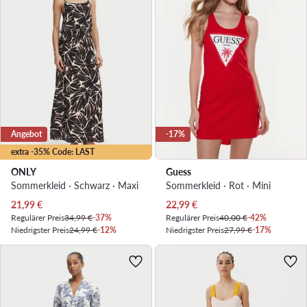
Angebot
-17%
extra -35% Code: LAST
ONLY
Guess
Sommerkleid · Schwarz · Maxi
Sommerkleid · Rot · Mini
Aktueller Preis
Aktueller Preis
21,99
€
22,99
€
Regulärer Preis
34,99 €
-37%
Regulärer Preis
40,00 €
-42%
Niedrigster Preis
24,99 €
-12%
Niedrigster Preis
27,99 €
-17%