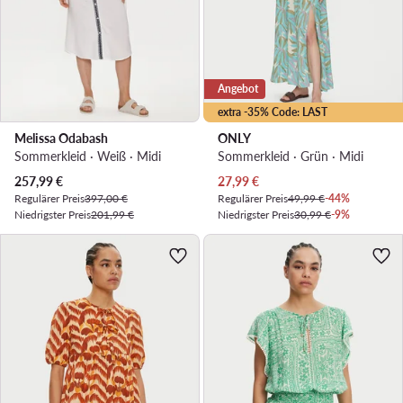
Angebot
extra -35% Code: LAST
Melissa Odabash
ONLY
Sommerkleid · Weiß · Midi
Sommerkleid · Grün · Midi
Aktueller Preis
Aktueller Preis
257,99
€
27,99
€
Regulärer Preis
397,00 €
Regulärer Preis
49,99 €
-44%
Niedrigster Preis
201,99 €
Niedrigster Preis
30,99 €
-9%