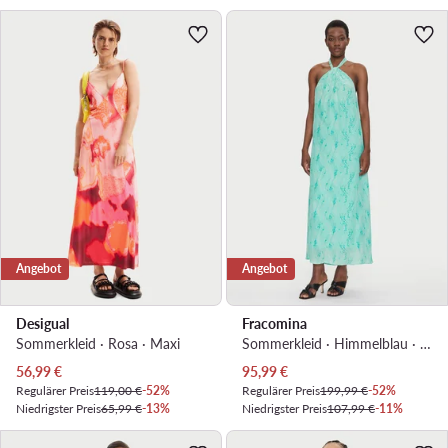
Angebot
Angebot
Desigual
Fracomina
Sommerkleid · Rosa · Maxi
Sommerkleid · Himmelblau · Maxi
Aktueller Preis
Aktueller Preis
56,99
€
95,99
€
Regulärer Preis
119,00 €
-52%
Regulärer Preis
199,99 €
-52%
Niedrigster Preis
65,99 €
-13%
Niedrigster Preis
107,99 €
-11%