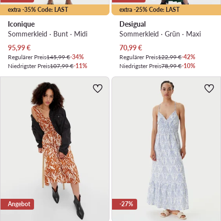
extra -35% Code: LAST
extra -25% Code: LAST
Iconique
Desigual
Sommerkleid · Bunt · Midi
Sommerkleid · Grün · Maxi
Aktueller Preis
Aktueller Preis
95,99
€
70,99
€
Regulärer Preis
145,99 €
-34%
Regulärer Preis
122,99 €
-42%
Niedrigster Preis
107,99 €
-11%
Niedrigster Preis
78,99 €
-10%
Angebot
-27%