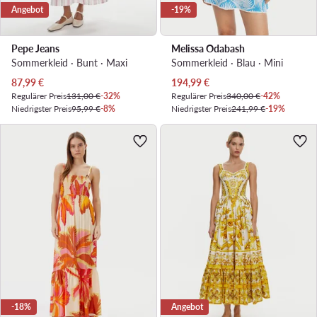
Angebot
-19%
Pepe Jeans
Melissa Odabash
Sommerkleid · Bunt · Maxi
Sommerkleid · Blau · Mini
Aktueller Preis
Aktueller Preis
87,99
€
194,99
€
Regulärer Preis
131,00 €
-32%
Regulärer Preis
340,00 €
-42%
Niedrigster Preis
95,99 €
-8%
Niedrigster Preis
241,99 €
-19%
-18%
Angebot