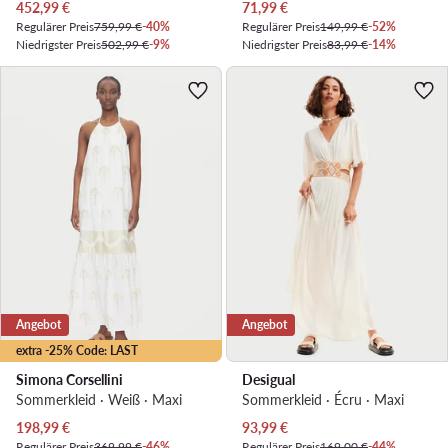
Aktueller Preis
Aktueller Preis
452,99
€
71,99
€
Regulärer Preis
759,99 €
-40%
Regulärer Preis
149,99 €
-52%
Niedrigster Preis
502,99 €
-9%
Niedrigster Preis
83,99 €
-14%
Angebot
Angebot
extra -25% Code: LAST
Simona Corsellini
Desigual
Sommerkleid · Weiß · Maxi
Sommerkleid · Écru · Maxi
Aktueller Preis
Aktueller Preis
198,99
€
93,99
€
Regulärer Preis
369,99 €
-46%
Regulärer Preis
169,00 €
-44%