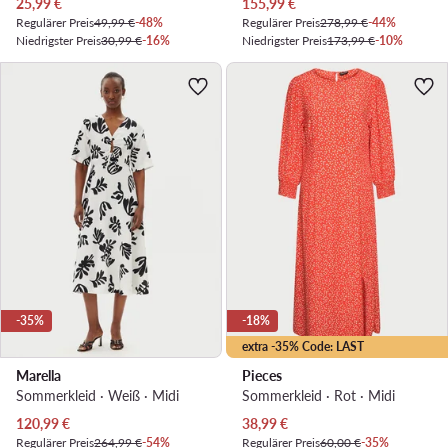
Aktueller Preis
Aktueller Preis
25,99
€
155,99
€
Regulärer Preis
49,99 €
-48%
Regulärer Preis
278,99 €
-44%
Niedrigster Preis
30,99 €
-16%
Niedrigster Preis
173,99 €
-10%
-35%
-18%
extra -35% Code: LAST
Marella
Pieces
Sommerkleid · Weiß · Midi
Sommerkleid · Rot · Midi
Aktueller Preis
Aktueller Preis
120,99
€
38,99
€
Regulärer Preis
264,99 €
-54%
Regulärer Preis
60,00 €
-35%