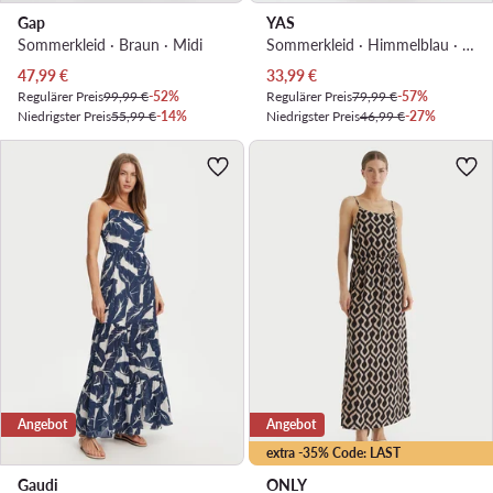
Gap
YAS
Sommerkleid · Braun · Midi
Sommerkleid · Himmelblau · Maxi
Aktueller Preis
Aktueller Preis
47,99
€
33,99
€
Regulärer Preis
99,99 €
-52%
Regulärer Preis
79,99 €
-57%
Niedrigster Preis
55,99 €
-14%
Niedrigster Preis
46,99 €
-27%
Angebot
Angebot
extra -35% Code: LAST
Gaudi
ONLY