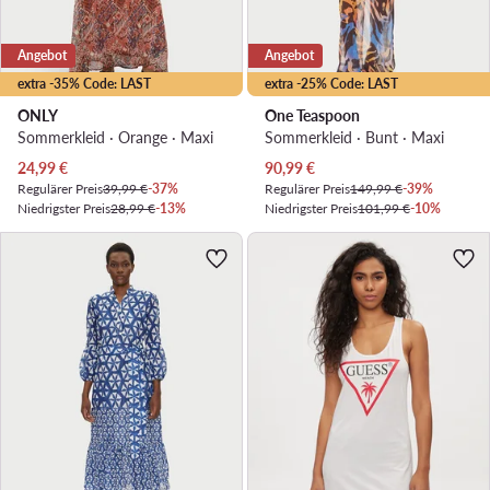
Angebot
Angebot
extra -35% Code: LAST
extra -25% Code: LAST
ONLY
One Teaspoon
Sommerkleid · Orange · Maxi
Sommerkleid · Bunt · Maxi
Aktueller Preis
Aktueller Preis
24,99
€
90,99
€
Regulärer Preis
39,99 €
-37%
Regulärer Preis
149,99 €
-39%
Niedrigster Preis
28,99 €
-13%
Niedrigster Preis
101,99 €
-10%