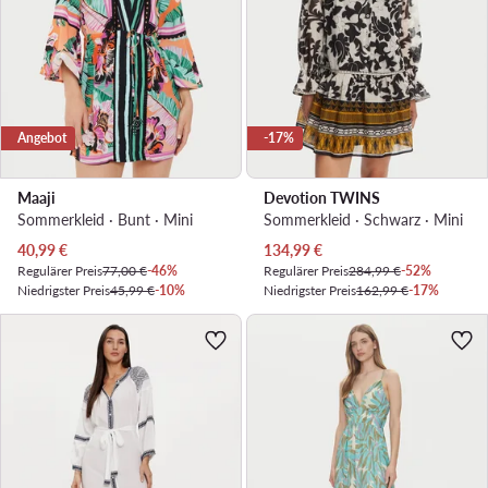
Angebot
-17%
Maaji
Devotion TWINS
Sommerkleid · Bunt · Mini
Sommerkleid · Schwarz · Mini
Aktueller Preis
Aktueller Preis
40,99
€
134,99
€
Regulärer Preis
77,00 €
-46%
Regulärer Preis
284,99 €
-52%
Niedrigster Preis
45,99 €
-10%
Niedrigster Preis
162,99 €
-17%