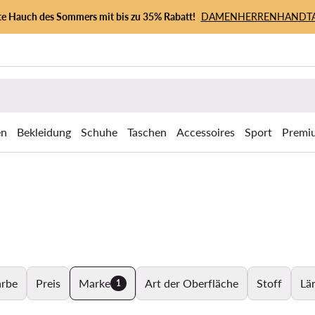
zte Hauch des Sommers mit bis zu 35% Rabatt!
DAMEN
HERREN
HANDT
en
Bekleidung
Schuhe
Taschen
Accessoires
Sport
Premi
arbe
Preis
Marke
Art der Oberfläche
Stoff
Lä
1