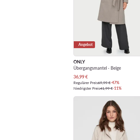
Angebot
ONLY
Übergangsmantel · Beige
Aktueller Preis
36,99
€
Regulärer Preis
69,99 €
-47%
Niedrigster Preis
41,99 €
-11%