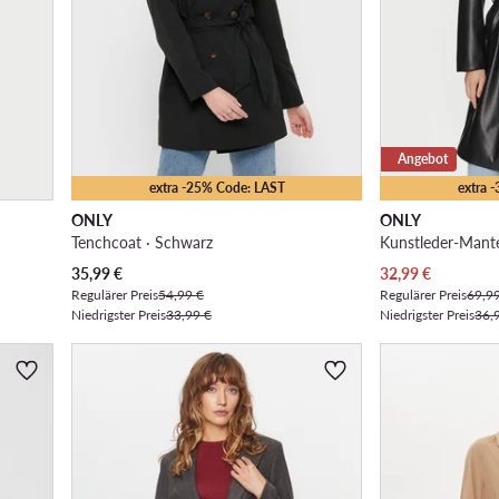
Angebot
extra -25% Code: LAST
extra 
ONLY
ONLY
Tenchcoat · Schwarz
Kunstleder-Mante
Aktueller Preis
Aktueller Preis
35,99
€
32,99
€
Regulärer Preis
54,99 €
Regulärer Preis
69,9
Niedrigster Preis
33,99 €
Niedrigster Preis
36,