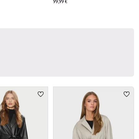
99,99
€