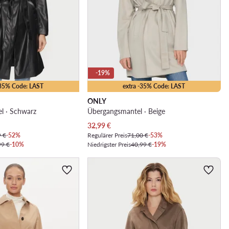
-19%
-35% Code: LAST
extra -35% Code: LAST
ONLY
l · Schwarz
Übergangsmantel · Beige
Aktueller Preis
32,99
€
9 €
-52%
Regulärer Preis
71,00 €
-53%
99 €
-10%
Niedrigster Preis
40,99 €
-19%