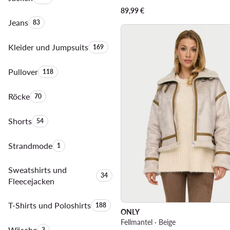
89,99
€
Jeans
Anzahl der Produkte:
83
Kleider und Jumpsuits
Anzahl der Produkte:
169
Pullover
Anzahl der Produkte:
118
Röcke
Anzahl der Produkte:
70
Shorts
Anzahl der Produkte:
54
Strandmode
Anzahl der Produkte:
1
Sweatshirts und
Anzahl der Produkte:
34
Fleecejacken
T-Shirts und Poloshirts
Anzahl der Produkte:
188
ONLY
Fellmantel · Beige
Wäsche
Anzahl der Produkte:
3