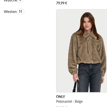
79,99
€
Westen
Anzahl der Produkte:
11
ONLY
Pelzmantel · Beige