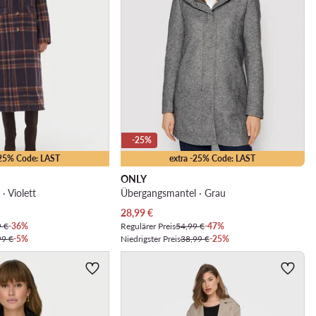
-25%
-25% Code: LAST
extra -25% Code: LAST
ONLY
· Violett
Übergangsmantel · Grau
Aktueller Preis
28,99
€
9 €
-36%
Regulärer Preis
54,99 €
-47%
99 €
-5%
Niedrigster Preis
38,99 €
-25%