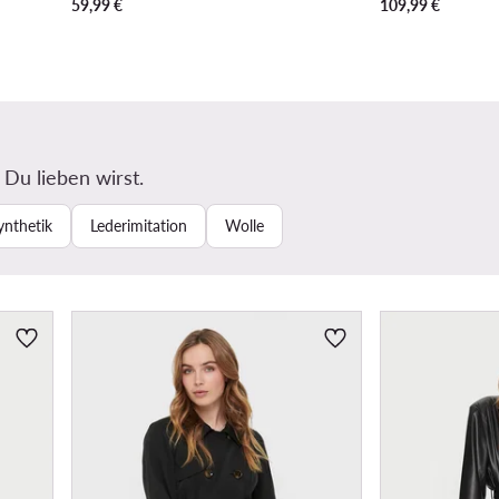
59,99
€
109,99
€
 Du lieben wirst.
ynthetik
Lederimitation
Wolle