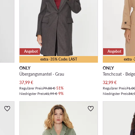
Angebot
Angebot
extra -35% Code: LAST
extra 
ONLY
ONLY
Übergangsmantel · Grau
Tenchcoat · Beig
Aktueller Preis
Aktueller Preis
37,99
€
32,99
€
Regulärer Preis
79,00 €
-51%
Regulärer Preis
71,0
Niedrigster Preis
41,99 €
-9%
Niedrigster Preis
34,