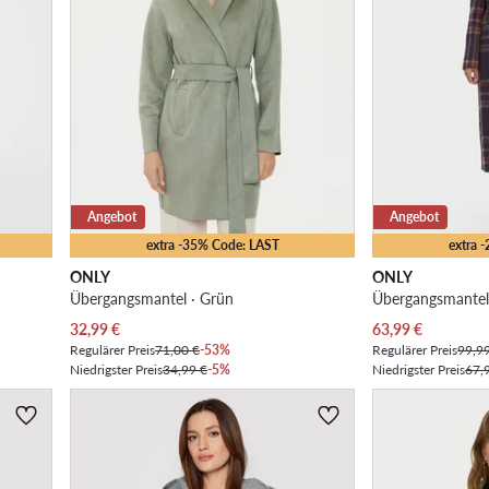
Angebot
Angebot
extra -35% Code: LAST
extra 
ONLY
ONLY
Übergangsmantel · Grün
Übergangsmantel 
Aktueller Preis
Aktueller Preis
32,99
€
63,99
€
Regulärer Preis
71,00 €
-53%
Regulärer Preis
99,9
Niedrigster Preis
34,99 €
-5%
Niedrigster Preis
67,