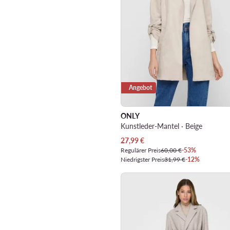
Angebot
ONLY
Kunstleder-Mantel · Beige
Aktueller Preis
27,99
€
Regulärer Preis
60,00 €
-53%
Niedrigster Preis
31,99 €
-12%