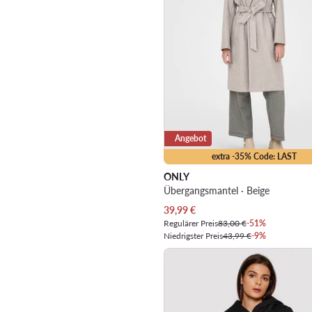
Angebot
extra -35% Code: LAST
ONLY
Übergangsmantel · Beige
Aktueller Preis
39,99
€
Regulärer Preis
83,00 €
-51%
Niedrigster Preis
43,99 €
-9%