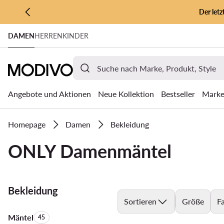
Der let
ZUM HAUPTINHALT SPRINGEN
DAMEN
HERREN
KINDER
ZUR SUCHE
Angebote und Aktionen
Neue Kollektion
Bestseller
Mark
Homepage
Damen
Bekleidung
ONLY Damenmäntel
Bekleidung
Sortieren
Größe
F
Mäntel
Anzahl der Produkte:
45