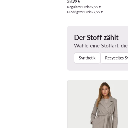
Aktueller Preis
38,99
€
Regulärer Preis
69,99 €
Niedrigster Preis
27,99 €
Der Stoff zählt
Wähle eine Stoffart, die
Synthetik
Recyceltes S