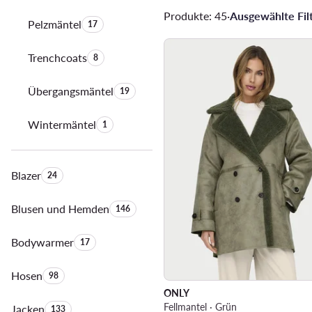
Produkte: 45
·
Ausgewählte Filt
Pelzmäntel
Anzahl der Produkte:
17
Trenchcoats
Anzahl der Produkte:
8
Übergangsmäntel
Anzahl der Produkte:
19
Wintermäntel
Anzahl der Produkte:
1
Blazer
Anzahl der Produkte:
24
Blusen und Hemden
Anzahl der Produkte:
146
Bodywarmer
Anzahl der Produkte:
17
Hosen
Anzahl der Produkte:
98
ONLY
Fellmantel · Grün
Jacken
Anzahl der Produkte:
133