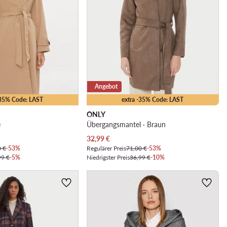
Angebot
-35% Code: LAST
extra -35% Code: LAST
ONLY
e
Übergangsmantel · Braun
Aktueller Preis
32,99
€
0 €
-53%
Regulärer Preis
71,00 €
-53%
99 €
-5%
Niedrigster Preis
36,99 €
-10%