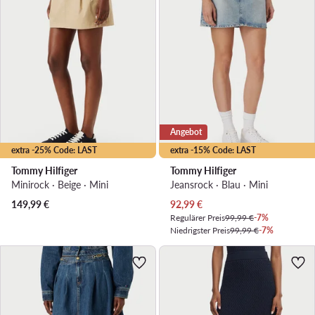
Angebot
extra -25% Code: LAST
extra -15% Code: LAST
Tommy Hilfiger
Tommy Hilfiger
Minirock · Beige · Mini
Jeansrock · Blau · Mini
Aktueller Preis
149,99
€
92,99
€
Regulärer Preis
99,99 €
-7%
Niedrigster Preis
99,99 €
-7%