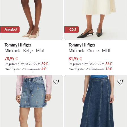
Angebot
-16%
Tommy Hilfiger
Tommy Hilfiger
Minirock · Beige · Mini
Midirock · Creme · Midi
Aktueller Preis
Aktueller Preis
78,99
€
81,99
€
Regulärer Preis
129,99 €
-39%
Regulärer Preis
129,99 €
-36%
Niedrigster Preis
82,99 €
-4%
Niedrigster Preis
97,99 €
-16%