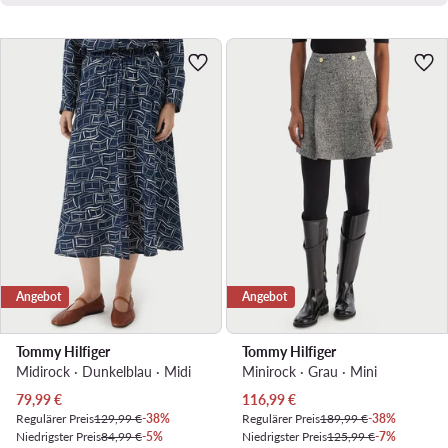
Angebot
Angebot
Tommy Hilfiger
Tommy Hilfiger
Midirock · Dunkelblau · Midi
Minirock · Grau · Mini
Aktueller Preis
Aktueller Preis
79,99
€
116,99
€
Regulärer Preis
129,99 €
-38%
Regulärer Preis
189,99 €
-38%
Niedrigster Preis
84,99 €
-5%
Niedrigster Preis
125,99 €
-7%