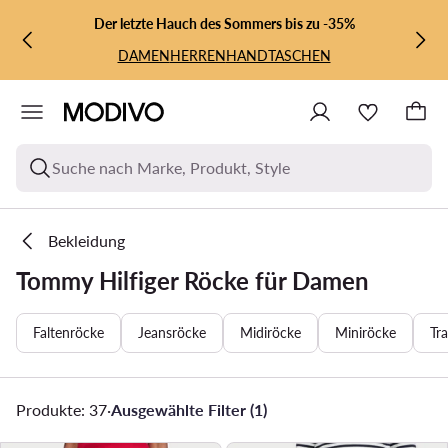
ZUM HAUPTINHALT SPRINGEN
ZUR SUCHE
Der letzte Hauch des Sommers bis zu -35%
DAMEN
HERREN
HANDTASCHEN
Suche nach Marke, Produkt, Style
Bekleidung
Tommy Hilfiger Röcke für Damen
Faltenröcke
Jeansröcke
Midiröcke
Miniröcke
Tr
Produkte: 37
·
Ausgewählte Filter (1)