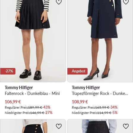
-27%
Angebot
Tommy Hilfiger
Tommy Hilfiger
Faltenrock · Dunkelblau · Mini
Trapezförmiger Rock · Dunkelblau · Midi
Aktueller Preis
Aktueller Preis
106,99
€
108,99
€
Regulärer Preis
189,99 €
-43%
Regulärer Preis
165,99 €
-34%
Niedrigster Preis
146,99 €
-27%
Niedrigster Preis
114,99 €
-5%