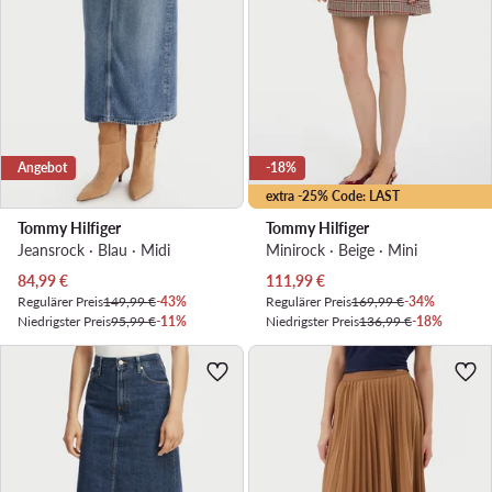
Angebot
-18%
extra -25% Code: LAST
Tommy Hilfiger
Tommy Hilfiger
Jeansrock · Blau · Midi
Minirock · Beige · Mini
Aktueller Preis
Aktueller Preis
84,99
€
111,99
€
Regulärer Preis
149,99 €
-43%
Regulärer Preis
169,99 €
-34%
Niedrigster Preis
95,99 €
-11%
Niedrigster Preis
136,99 €
-18%