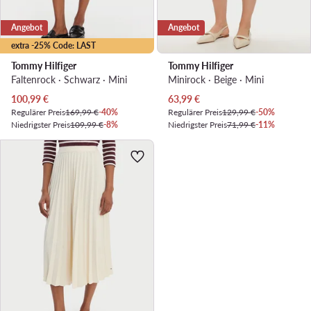
Angebot
Angebot
extra -25% Code: LAST
Tommy Hilfiger
Tommy Hilfiger
Faltenrock · Schwarz · Mini
Minirock · Beige · Mini
Aktueller Preis
Aktueller Preis
100,99
€
63,99
€
Regulärer Preis
169,99 €
-40%
Regulärer Preis
129,99 €
-50%
Niedrigster Preis
109,99 €
-8%
Niedrigster Preis
71,99 €
-11%