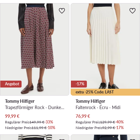
Angebot
-17%
extra -25% Code: LAST
Tommy Hilfiger
Tommy Hilfiger
Trapezförmiger Rock · Dunkelrot · Midi
Faltenrock · Écru · Midi
Aktueller Preis
Aktueller Preis
99,99
€
76,99
€
Regulärer Preis
149,99 €
-33%
Regulärer Preis
129,99 €
-40%
Niedrigster Preis
111,99 €
-10%
Niedrigster Preis
92,99 €
-17%