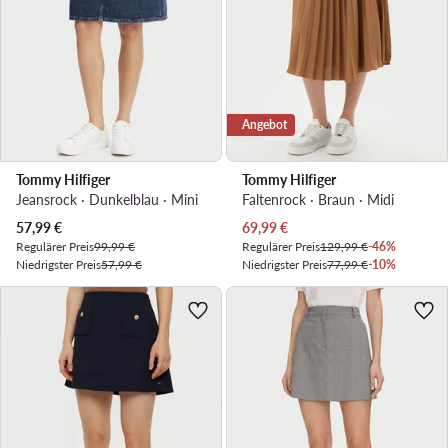
Angebot
Tommy Hilfiger
Tommy Hilfiger
Jeansrock · Dunkelblau · Mini
Faltenrock · Braun · Midi
Aktueller Preis
Aktueller Preis
57,99
€
69,99
€
Regulärer Preis
99,99 €
Regulärer Preis
129,99 €
-46%
Niedrigster Preis
57,99 €
Niedrigster Preis
77,99 €
-10%