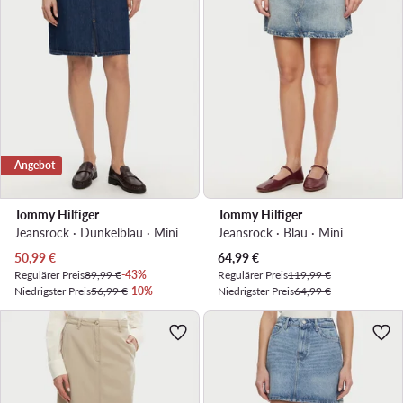
Angebot
Tommy Hilfiger
Tommy Hilfiger
Jeansrock · Dunkelblau · Mini
Jeansrock · Blau · Mini
Aktueller Preis
Aktueller Preis
50,99
€
64,99
€
Regulärer Preis
89,99 €
-43%
Regulärer Preis
119,99 €
Niedrigster Preis
56,99 €
-10%
Niedrigster Preis
64,99 €