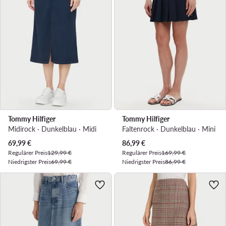
Tommy Hilfiger
Tommy Hilfiger
Midirock · Dunkelblau · Midi
Faltenrock · Dunkelblau · Mini
Aktueller Preis
Aktueller Preis
69,99
€
86,99
€
Regulärer Preis
129,99 €
Regulärer Preis
169,99 €
Niedrigster Preis
69,99 €
Niedrigster Preis
86,99 €