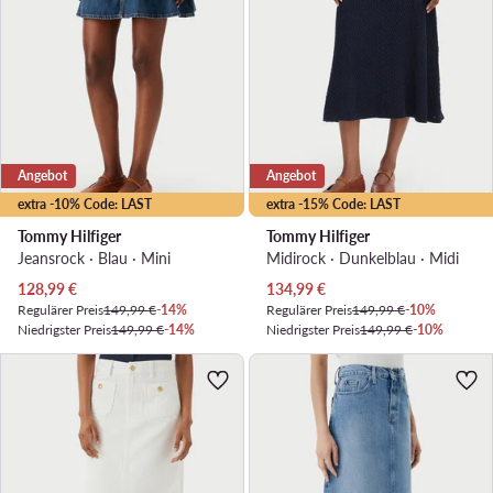
Angebot
Angebot
extra -10% Code: LAST
extra -15% Code: LAST
Tommy Hilfiger
Tommy Hilfiger
Jeansrock · Blau · Mini
Midirock · Dunkelblau · Midi
Aktueller Preis
Aktueller Preis
128,99
€
134,99
€
Regulärer Preis
149,99 €
-14%
Regulärer Preis
149,99 €
-10%
Niedrigster Preis
149,99 €
-14%
Niedrigster Preis
149,99 €
-10%