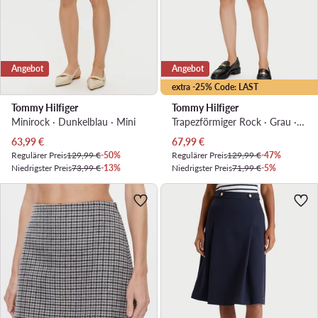
Angebot
Angebot
extra -25% Code: LAST
Tommy Hilfiger
Tommy Hilfiger
Minirock · Dunkelblau · Mini
Trapezförmiger Rock · Grau · Mini
Aktueller Preis
Aktueller Preis
63,99
€
67,99
€
Regulärer Preis
129,99 €
-50%
Regulärer Preis
129,99 €
-47%
Niedrigster Preis
73,99 €
-13%
Niedrigster Preis
71,99 €
-5%