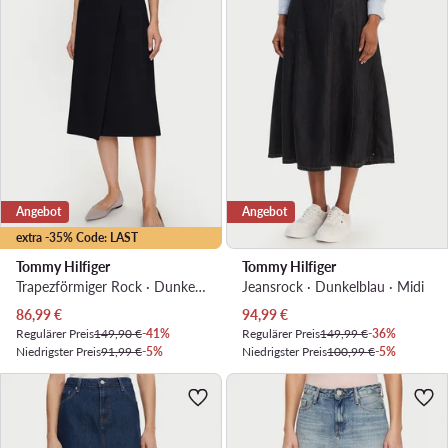
Angebot
Angebot
extra -35% Code: LAST
Tommy Hilfiger
Tommy Hilfiger
Trapezförmiger Rock · Dunkelblau · Midi
Jeansrock · Dunkelblau · Midi
Aktueller Preis
Aktueller Preis
86,99
€
94,99
€
Regulärer Preis
149,90 €
-41%
Regulärer Preis
149,99 €
-36%
Niedrigster Preis
91,99 €
-5%
Niedrigster Preis
100,99 €
-5%