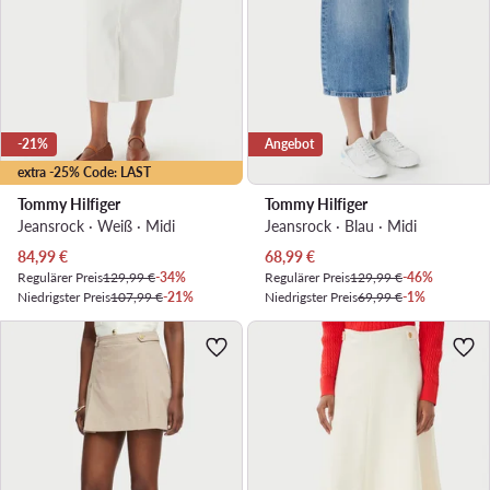
-21%
Angebot
extra -25% Code: LAST
Tommy Hilfiger
Tommy Hilfiger
Jeansrock · Weiß · Midi
Jeansrock · Blau · Midi
Aktueller Preis
Aktueller Preis
84,99
€
68,99
€
Regulärer Preis
129,99 €
-34%
Regulärer Preis
129,99 €
-46%
Niedrigster Preis
107,99 €
-21%
Niedrigster Preis
69,99 €
-1%