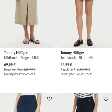
Tommy Hilfiger
Tommy Hilfiger
Midirock · Beige · Midi
Jeansrock · Blau · Mini
Aktueller Preis
Aktueller Preis
69,99
€
53,99
€
Regulärer Preis
129,99 €
Regulärer Preis
89,99 €
Niedrigster Preis
69,99 €
Niedrigster Preis
52,99 €