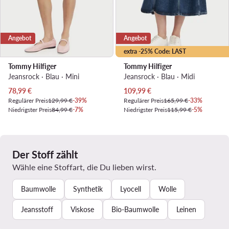
Angebot
Angebot
extra -25% Code: LAST
Tommy Hilfiger
Tommy Hilfiger
Jeansrock · Blau · Mini
Jeansrock · Blau · Midi
Aktueller Preis
Aktueller Preis
78,99
€
109,99
€
Regulärer Preis
129,99 €
-39%
Regulärer Preis
165,99 €
-33%
Niedrigster Preis
84,99 €
-7%
Niedrigster Preis
115,99 €
-5%
Der Stoff zählt
Wähle eine Stoffart, die Du lieben wirst.
Baumwolle
Synthetik
Lyocell
Wolle
Jeansstoff
Viskose
Bio-Baumwolle
Leinen