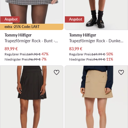
Angebot
Angebot
extra -25% Code: LAST
Tommy Hilfiger
Tommy Hilfiger
Trapezförmiger Rock · Bunt · Mini
Trapezförmiger Rock · Dunkelblau · Midi
Aktueller Preis
Aktueller Preis
89,99
€
83,99
€
Regulärer Preis
169,90 €
-47%
Regulärer Preis
169,99 €
-50%
Niedrigster Preis
96,99 €
-7%
Niedrigster Preis
94,99 €
-11%