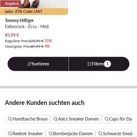
Angebot
extra -25% Code: LAST
Tommy Hilfiger
Faltenrock · Écru · Midi
Aktueller Preis
85,99
€
Regulärer Preis
125,99 €
-31%
Niedrigster Preis
89,99 €
-4%
Sortieren
Filtern
1
Andere Kunden suchten auch
Handtasche Braun
Asics Sneaker Damen
Caps für Dam
Reebok Sneaker
Bomberjacke Damen
Schwarze Sneake