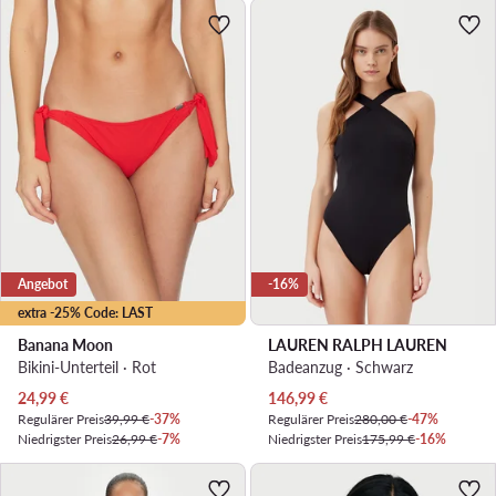
Angebot
-16%
extra -25% Code: LAST
Banana Moon
LAUREN RALPH LAUREN
Bikini-Unterteil · Rot
Badeanzug · Schwarz
Aktueller Preis
Aktueller Preis
24,99
€
146,99
€
Regulärer Preis
39,99 €
-37%
Regulärer Preis
280,00 €
-47%
Niedrigster Preis
26,99 €
-7%
Niedrigster Preis
175,99 €
-16%