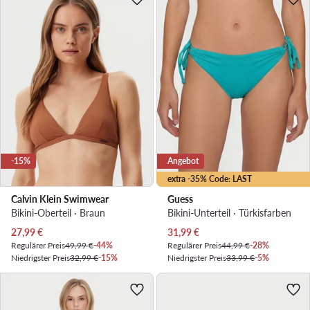
-15%
Angebot
extra -35% Code: LAST
Calvin Klein Swimwear
Guess
Bikini-Oberteil · Braun
Bikini-Unterteil · Türkisfarben
Aktueller Preis
Aktueller Preis
27,99
€
31,99
€
Regulärer Preis
49,99 €
-44%
Regulärer Preis
44,99 €
-28%
Niedrigster Preis
32,99 €
-15%
Niedrigster Preis
33,99 €
-5%