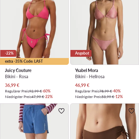
-22%
Angebot
extra -35% Code: LAST
Juicy Couture
Ysabel Mora
Bikini · Rosa
Bikini · Hellrosa
Aktueller Preis
Aktueller Preis
36,99
€
46,99
€
Regulärer Preis
92,99 €
-60%
Regulärer Preis
78,99 €
-40%
Niedrigster Preis
47,99 €
-22%
Niedrigster Preis
53,99 €
-12%