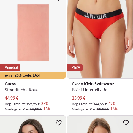
Angebot
-16%
extra -25% Code: LAST
Guess
Calvin Klein Swimwear
Strandtuch · Rosa
Bikini-Unterteil · Rot
Aktueller Preis
Aktueller Preis
44,99
€
25,99
€
Regulärer Preis
69,99 €
-35%
Regulärer Preis
44,99 €
-42%
Niedrigster Preis
51,99 €
-13%
Niedrigster Preis
30,99 €
-16%