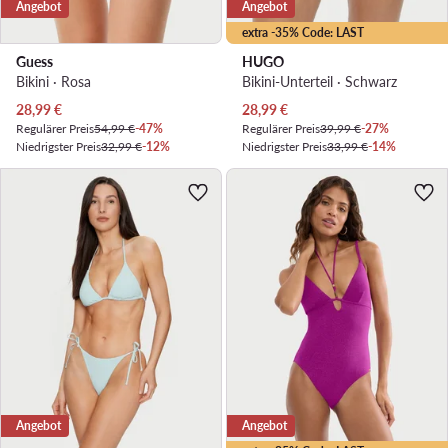
Angebot
Angebot
extra -35% Code: LAST
Guess
HUGO
Bikini · Rosa
Bikini-Unterteil · Schwarz
Aktueller Preis
Aktueller Preis
28,99
€
28,99
€
Regulärer Preis
54,99 €
-47%
Regulärer Preis
39,99 €
-27%
Niedrigster Preis
32,99 €
-12%
Niedrigster Preis
33,99 €
-14%
Angebot
Angebot