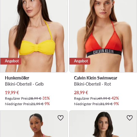
Angebot
Angebot
Hunkemöller
Calvin Klein Swimwear
Bikini-Oberteil · Gelb
Bikini-Oberteil · Rot
Aktueller Preis
Aktueller Preis
19,99
€
28,99
€
Regulärer Preis
28,99 €
-31%
Regulärer Preis
49,99 €
-42%
Niedrigster Preis
21,99 €
-9%
Niedrigster Preis
31,99 €
-9%