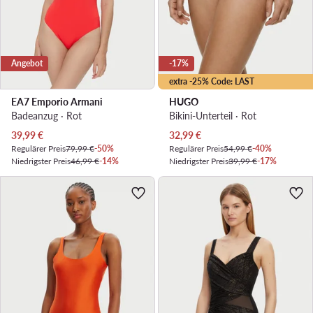
Angebot
-17%
extra -25% Code: LAST
EA7 Emporio Armani
HUGO
Badeanzug · Rot
Bikini-Unterteil · Rot
Aktueller Preis
Aktueller Preis
39,99
€
32,99
€
Regulärer Preis
79,99 €
-50%
Regulärer Preis
54,99 €
-40%
Niedrigster Preis
46,99 €
-14%
Niedrigster Preis
39,99 €
-17%