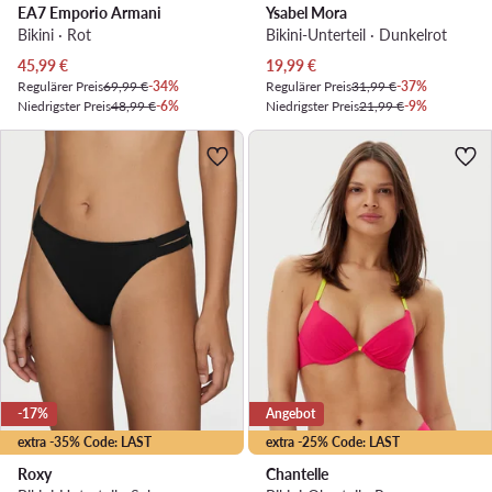
EA7 Emporio Armani
Ysabel Mora
Bikini · Rot
Bikini-Unterteil · Dunkelrot
Aktueller Preis
Aktueller Preis
45,99
€
19,99
€
Regulärer Preis
69,99 €
-34%
Regulärer Preis
31,99 €
-37%
Niedrigster Preis
48,99 €
-6%
Niedrigster Preis
21,99 €
-9%
-17%
Angebot
extra -35% Code: LAST
extra -25% Code: LAST
Roxy
Chantelle