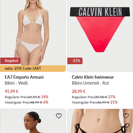
Angebot
-21%
extra -25% Code: LAST
EA7 Emporio Armani
Calvin Klein Swimwear
Bikini · Weiß
Bikini-Unterteil · Rot
Aktueller Preis
Aktueller Preis
45,99
€
28,99
€
Regulärer Preis
69,99 €
-34%
Regulärer Preis
39,90 €
-27%
Niedrigster Preis
48,99 €
-6%
Niedrigster Preis
36,99 €
-21%