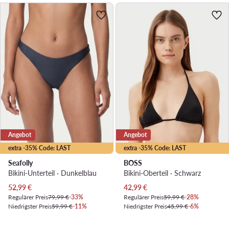
Angebot
Angebot
extra -35% Code: LAST
extra -35% Code: LAST
Seafolly
BOSS
Bikini-Unterteil · Dunkelblau
Bikini-Oberteil · Schwarz
Aktueller Preis
Aktueller Preis
52,99
€
42,99
€
Regulärer Preis
79,99 €
-33%
Regulärer Preis
59,99 €
-28%
Niedrigster Preis
59,99 €
-11%
Niedrigster Preis
45,99 €
-6%