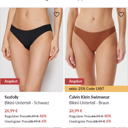
Angebot
Angebot
extra -25% Code: LAST
Seafolly
Calvin Klein Swimwear
Bikini-Unterteil · Schwarz
Bikini-Unterteil · Braun
Aktueller Preis
Aktueller Preis
26,99
€
26,99
€
Regulärer Preis
49,99 €
-46%
Regulärer Preis
44,99 €
-40%
Niedrigster Preis
28,99 €
-6%
Niedrigster Preis
28,99 €
-6%