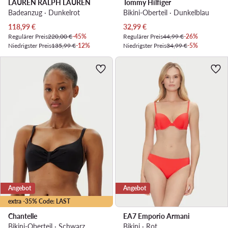
LAUREN RALPH LAUREN
Tommy Hilfiger
Badeanzug · Dunkelrot
Bikini-Oberteil · Dunkelblau
Aktueller Preis
Aktueller Preis
118,99
€
32,99
€
Regulärer Preis
220,00 €
-45%
Regulärer Preis
44,99 €
-26%
Niedrigster Preis
135,99 €
-12%
Niedrigster Preis
34,99 €
-5%
Angebot
Angebot
extra -35% Code: LAST
Chantelle
EA7 Emporio Armani
Bikini-Oberteil · Schwarz
Bikini · Rot