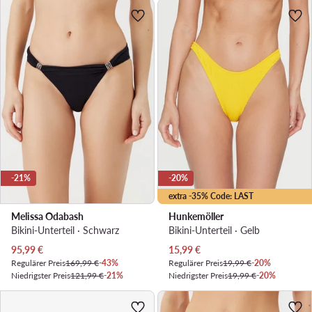
-21%
-20%
extra -35% Code: LAST
Melissa Odabash
Hunkemöller
Bikini-Unterteil · Schwarz
Bikini-Unterteil · Gelb
Aktueller Preis
Aktueller Preis
95,99
€
15,99
€
Regulärer Preis
169,99 €
-43%
Regulärer Preis
19,99 €
-20%
Niedrigster Preis
121,99 €
-21%
Niedrigster Preis
19,99 €
-20%