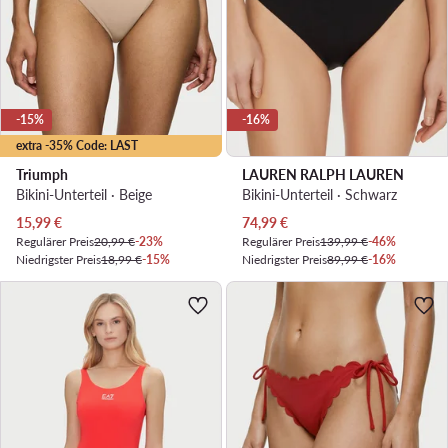
-15%
-16%
extra -35% Code: LAST
Triumph
LAUREN RALPH LAUREN
Bikini-Unterteil · Beige
Bikini-Unterteil · Schwarz
Aktueller Preis
Aktueller Preis
15,99
€
74,99
€
Regulärer Preis
20,99 €
-23%
Regulärer Preis
139,99 €
-46%
Niedrigster Preis
18,99 €
-15%
Niedrigster Preis
89,99 €
-16%