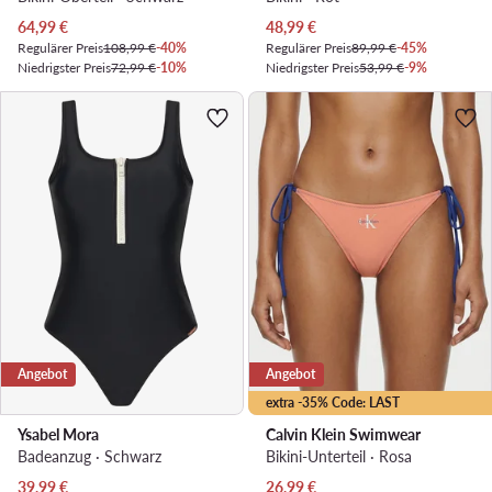
Aktueller Preis
Aktueller Preis
64,99
€
48,99
€
Regulärer Preis
108,99 €
-40%
Regulärer Preis
89,99 €
-45%
Niedrigster Preis
72,99 €
-10%
Niedrigster Preis
53,99 €
-9%
Angebot
Angebot
extra -35% Code: LAST
Ysabel Mora
Calvin Klein Swimwear
Badeanzug · Schwarz
Bikini-Unterteil · Rosa
Aktueller Preis
Aktueller Preis
39,99
€
26,99
€