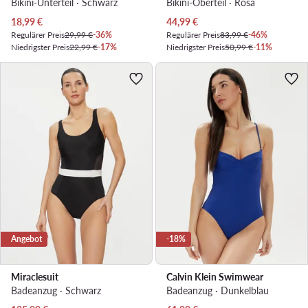
Bikini-Unterteil · Schwarz
Bikini-Oberteil · Rosa
Aktueller Preis
Aktueller Preis
18,99
€
44,99
€
Regulärer Preis
29,99 €
-36%
Regulärer Preis
83,99 €
-46%
Niedrigster Preis
22,99 €
-17%
Niedrigster Preis
50,99 €
-11%
Angebot
-18%
Miraclesuit
Calvin Klein Swimwear
Badeanzug · Schwarz
Badeanzug · Dunkelblau