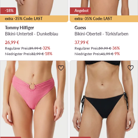
-18%
Angebot
extra -35% Code: LAST
extra -35% Code: LAST
Tommy Hilfiger
Guess
Bikini-Unterteil · Dunkelblau
Bikini-Oberteil · Türkisfarben
Aktueller Preis
Aktueller Preis
26,99
€
37,99
€
Regulärer Preis
39,99 €
-32%
Regulärer Preis
59,99 €
-36%
Niedrigster Preis
32,99 €
-18%
Niedrigster Preis
41,99 €
-9%