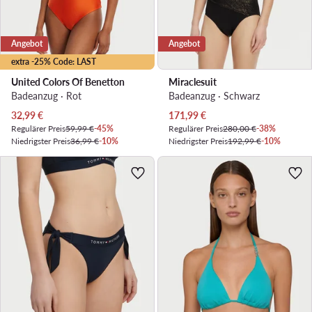
Angebot
Angebot
extra -25% Code: LAST
United Colors Of Benetton
Miraclesuit
Badeanzug · Rot
Badeanzug · Schwarz
Aktueller Preis
Aktueller Preis
32,99
€
171,99
€
Regulärer Preis
59,99 €
-45%
Regulärer Preis
280,00 €
-38%
Niedrigster Preis
36,99 €
-10%
Niedrigster Preis
192,99 €
-10%