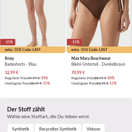
-15%
-15%
extra -35% Code: LAST
extra -35% Code: LAST
Roxy
Max Mara Beachwear
Badeshorts · Blau
Bikini-Unterteil · Dunkelbraun
Aktueller Preis
Aktueller Preis
32,99
€
70,99
€
Regulärer Preis
49,99 €
-34%
Regulärer Preis
88,99 €
-20%
Niedrigster Preis
38,99 €
-15%
Niedrigster Preis
83,99 €
-15%
Der Stoff zählt
Wähle eine Stoffart, die Du lieben wirst.
Synthetik
Recyceltes Synthetik
Viskose