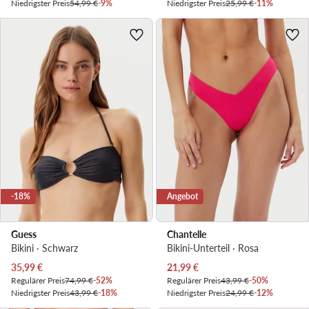
Niedrigster Preis
54,99 €
-9%
Niedrigster Preis
25,99 €
-11%
-18%
Angebot
Guess
Chantelle
Bikini · Schwarz
Bikini-Unterteil · Rosa
Aktueller Preis
Aktueller Preis
35,99
€
21,99
€
Regulärer Preis
74,99 €
-52%
Regulärer Preis
43,99 €
-50%
Niedrigster Preis
43,99 €
-18%
Niedrigster Preis
24,99 €
-12%