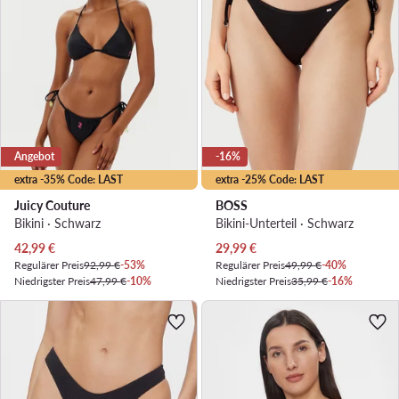
Angebot
-16%
extra -35% Code: LAST
extra -25% Code: LAST
Juicy Couture
BOSS
Bikini · Schwarz
Bikini-Unterteil · Schwarz
Aktueller Preis
Aktueller Preis
42,99
€
29,99
€
Regulärer Preis
92,99 €
-53%
Regulärer Preis
49,99 €
-40%
Niedrigster Preis
47,99 €
-10%
Niedrigster Preis
35,99 €
-16%