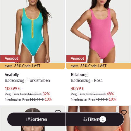
Angebot
Angebot
extra -35% Code: LAST
extra -35% Code: LAST
Seafolly
Billabong
Badeanzug · Türkisfarben
Badeanzug · Rosa
Aktueller Preis
Aktueller Preis
100,99
€
40,99
€
Regulärer Preis
149,99 €
-32%
Regulärer Preis
79,99 €
-48%
Niedrigster Preis
112,99 €
-10%
Niedrigster Preis
45,99 €
-10%
Sortieren
Filtern
1