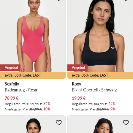
Angebot
Angebot
extra -35% Code: LAST
extra -35% Code: LAST
Seafolly
Roxy
Badeanzug · Rosa
Bikini-Oberteil · Schwarz
Aktueller Preis
Aktueller Preis
78,99
€
19,99
€
Regulärer Preis
119,99 €
-34%
Regulärer Preis
34,99 €
-42%
Niedrigster Preis
87,99 €
-10%
Niedrigster Preis
21,99 €
-9%