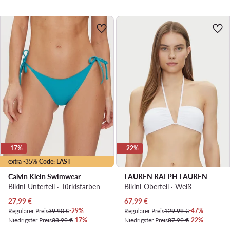
-17%
-22%
extra -35% Code: LAST
Calvin Klein Swimwear
LAUREN RALPH LAUREN
Bikini-Unterteil · Türkisfarben
Bikini-Oberteil · Weiß
Aktueller Preis
Aktueller Preis
27,99
€
67,99
€
Regulärer Preis
39,90 €
-29%
Regulärer Preis
129,99 €
-47%
Niedrigster Preis
33,99 €
-17%
Niedrigster Preis
87,99 €
-22%