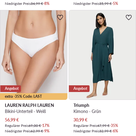
Niedrigster Preis
34,99 €
-8%
Niedrigster Preis
35,99 €
-5%
Angebot
Angebot
extra -35% Code: LAST
LAUREN RALPH LAUREN
Triumph
Bikini-Unterteil · Weiß
Kimono · Grün
Aktueller Preis
Aktueller Preis
56,99
€
30,99
€
Regulärer Preis
69,00 €
-17%
Regulärer Preis
47,99 €
-35%
Niedrigster Preis
62,99 €
-9%
Niedrigster Preis
32,99 €
-6%