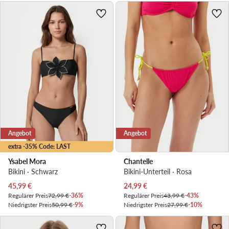
Angebot
Angebot
extra -35% Code: LAST
Ysabel Mora
Chantelle
Bikini · Schwarz
Bikini-Unterteil · Rosa
Aktueller Preis
Aktueller Preis
45,99
€
24,99
€
Regulärer Preis
72,99 €
-36%
Regulärer Preis
43,99 €
-43%
Niedrigster Preis
50,99 €
-9%
Niedrigster Preis
27,99 €
-10%