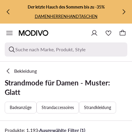
ZUM HAUPTINHALT SPRINGEN
ZUR SUCHE
Der letzte Hauch des Sommers bis zu -35%
DAMEN
HERREN
HANDTASCHEN
Suche nach Marke, Produkt, Style
Bekleidung
Strandmode für Damen - Muster:
Glatt
Badeanzüge
Strandaccessoires
Strandkleidung
Produkte: 1.193
·
Ausgewählte Filter (1)