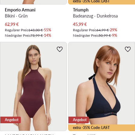
extra -35% Code: LAST
Emporio Armani
Triumph
Bikini · Grün
Badeanzug · Dunkelrosa
Aktueller Preis
Aktueller Preis
62,99
€
45,99
€
Regulärer Preis
143,00 €
-55%
Regulärer Preis
64,99 €
-29%
Niedrigster Preis
73,99 €
-14%
Niedrigster Preis
50,99 €
-9%
Angebot
Angebot
extra -35% Code: LAST