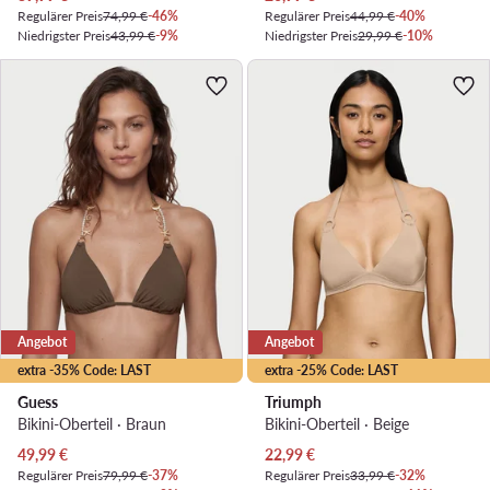
Regulärer Preis
74,99 €
-46%
Regulärer Preis
44,99 €
-40%
Niedrigster Preis
43,99 €
-9%
Niedrigster Preis
29,99 €
-10%
Angebot
Angebot
extra -35% Code: LAST
extra -25% Code: LAST
Guess
Triumph
Bikini-Oberteil · Braun
Bikini-Oberteil · Beige
Aktueller Preis
Aktueller Preis
49,99
€
22,99
€
Regulärer Preis
79,99 €
-37%
Regulärer Preis
33,99 €
-32%