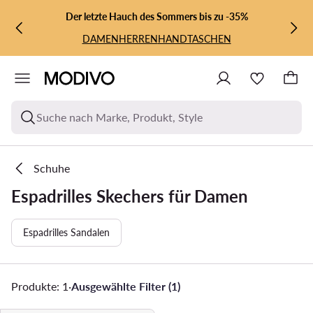
ZUM HAUPTINHALT SPRINGEN
ZUR SUCHE
Der letzte Hauch des Sommers bis zu -35%
DAMEN
HERREN
HANDTASCHEN
Suche nach Marke, Produkt, Style
Schuhe
Espadrilles Skechers für Damen
Espadrilles Sandalen
Produkte: 1
·
Ausgewählte Filter (1)