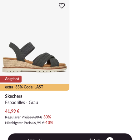
Angebot
extra -35% Code: LAST
Skechers
Espadrilles · Grau
Aktueller Preis
41,99
€
Regulärer Preis
59,99 €
-30%
Niedrigster Preis
46,99 €
-10%